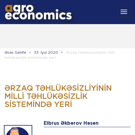
MEN
Əsas Səhifə
33. İyul 2020
Ərzaq təhlükəsizliyinin milli
təhlükəsizlik sistemində yeri
ƏRZAQ TƏHLÜKƏSIZLIYININ
MILLI TƏHLÜKƏSIZLIK
SISTEMINDƏ YERI
Elbrus Əkbərov Həsən