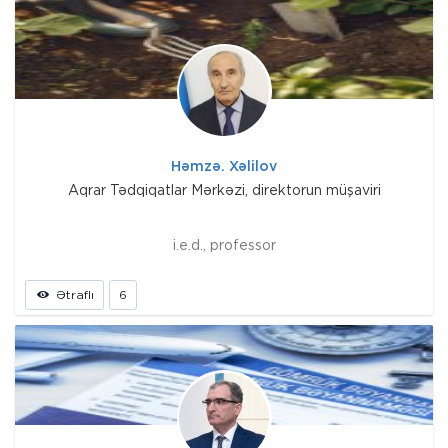
Həmzə. Xəlilov
Aqrar Tədqiqatlar Mərkəzi, direktorun müşaviri
i.e.d., professor
Ətraflı
6