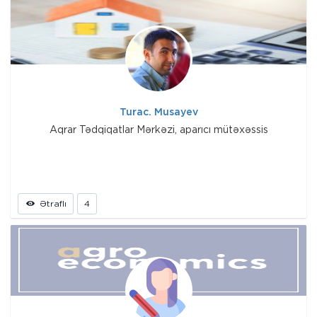
Turac. Musayev
Aqrar Tədqiqatlar Mərkəzi, aparıcı mütəxəssis
Ətraflı
4