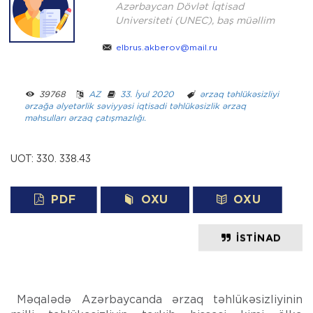
Azərbaycan Dövlət İqtisad
Universiteti (UNEC), baş müəllim
elbrus.akberov@mail.ru
39768 ­ ­
AZ
­ ­
33. İyul 2020
­ ­­ ­
ərzaq təhlükəsizliyi
ərzağa əlyetərlik səviyyəsi
iqtisadi təhlükəsizlik
ərzaq
məhsulları
ərzaq çatışmazlığı.
UOT: 330. 338.43
PDF
OXU
OXU
İSTINAD
Məqalədə Azərbaycanda ərzaq təhlükəsizliyinin