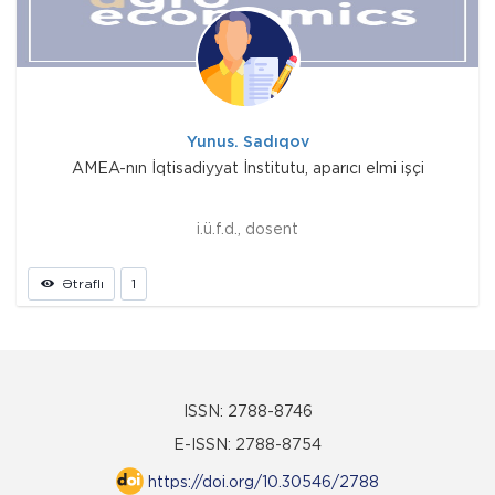
Yunus. Sadıqov
AMEA-nın İqtisadiyyat İnstitutu, aparıcı elmi işçi
i.ü.f.d., dosent
Ətraflı
1
ISSN: 2788-8746
E-ISSN: 2788-8754
https://doi.org/10.30546/2788