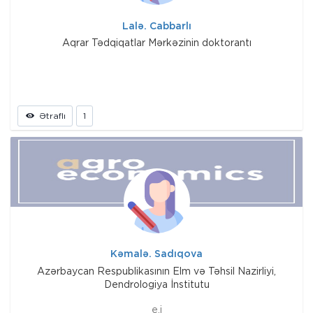
Lalə. Cabbarlı
Aqrar Tədqiqatlar Mərkəzinin doktorantı
Ətraflı
1
Kəmalə. Sadıqova
Azərbaycan Respublikasının Elm və Təhsil Nazirliyi,
Dendrologiya İnstitutu
e.i