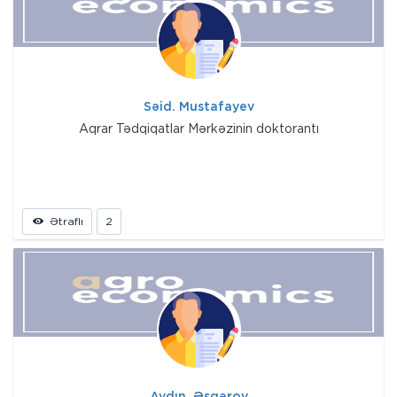
Səid. Mustafayev
Aqrar Tədqiqatlar Mərkəzinin doktorantı
Ətraflı
2
Aydın. Əsgərov