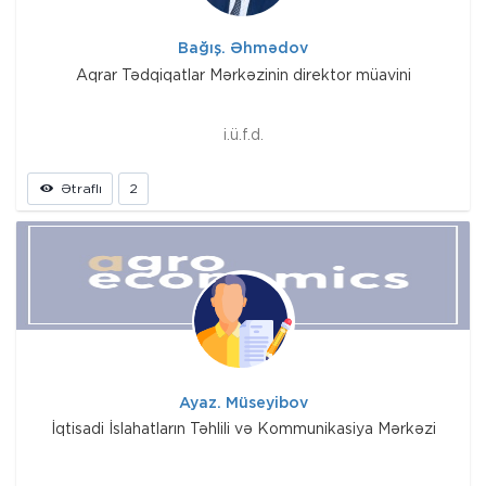
Bağış. Əhmədov
Aqrar Tədqiqatlar Mərkəzinin direktor müavini
i.ü.f.d.
Ətraflı
2
Ayaz. Müseyibov
İqtisadi İslahatların Təhlili və Kommunikasiya Mərkəzi