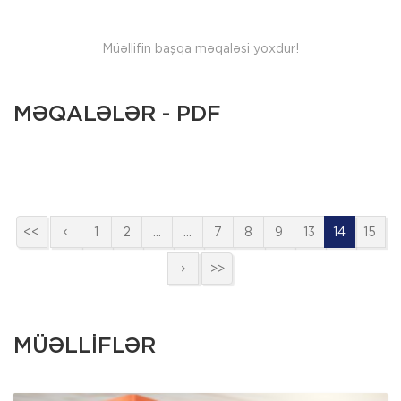
Müəllifin başqa məqaləsi yoxdur!
MƏQALƏLƏR - PDF
<<
1
2
…
…
7
8
9
13
14
15
>>
MÜƏLLİFLƏR