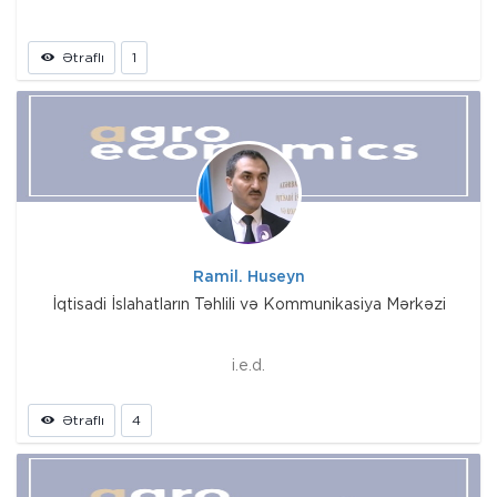
Ətraflı
1
Ramil. Huseyn
İqtisadi İslahatların Təhlili və Kommunikasiya Mərkəzi
i.e.d.
Ətraflı
4