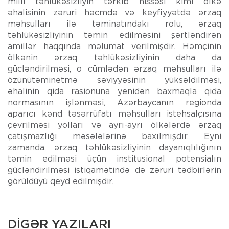
milli təhlükəsizliyin tərkib hissəsi kimi ölkə
əhalisinin zəruri həcmdə və keyfiyyətdə ərzaq
məhsulları ilə təminatındakı rolu, ərzaq
təhlükəsizliyinin təmin edilməsini şərtləndirən
amillər haqqında məlumat verilmişdir. Həmçinin
ölkənin ərzaq təhlükəsizliyinin daha da
gücləndirilməsi, o cümlədən ərzaq məhsulları ilə
özünütəminetmə səviyyəsinin yüksəldilməsi,
əhalinin qida rasionuna yenidən baxmaqla qida
normasının işlənməsi, Azərbaycanın regionda
aparıcı kənd təsərrüfatı məhsulları istehsalçısına
çevrilməsi yolları və ayrı-ayrı ölkələrdə ərzaq
çatışmazlığı məsələlərinə baxılmışdır. Eyni
zamanda, ərzaq təhlükəsizliyinin dayanıqlılığının
təmin edilməsi üçün institusional potensialın
gücləndirilməsi istiqamətində də zəruri tədbirlərin
görüldüyü qeyd edilmişdir.
DİGƏR YAZILARI