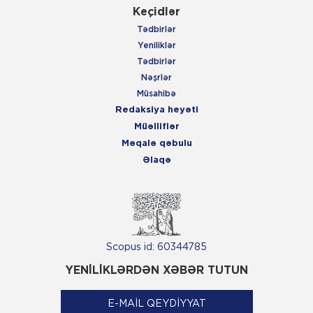
Keçidlər
Tədbirlər
Yeniliklər
Tədbirlər
Nəşrlər
Müsahibə
Redaksiya heyəti
Müəlliflər
Məqalə qəbulu
Əlaqə
Scopus id: 60344785
YENİLİKLƏRDƏN XƏBƏR TUTUN
E-MAİL QEYDİYYAT