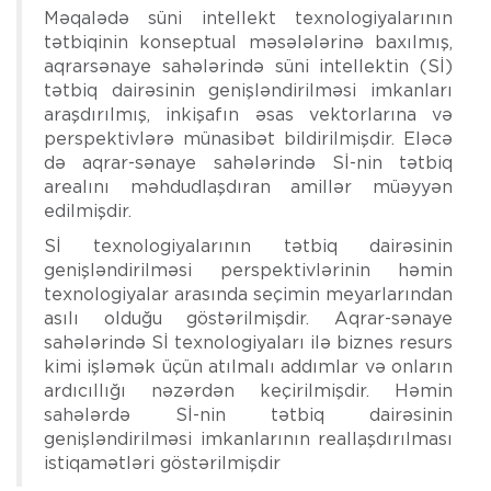
Məqalədə süni intellekt texnologiyalarının
tətbiqinin konseptual məsələlərinə baxılmış,
aqrarsənaye sahələrində süni intellektin (Sİ)
tətbiq dairəsinin genişləndirilməsi imkanları
araşdırılmış, inkişafın əsas vektorlarına və
perspektivlərə münasibət bildirilmişdir. Eləcə
də aqrar-sənaye sahələrində Sİ-nin tətbiq
arealını məhdudlaşdıran amillər müəyyən
edilmişdir.
Sİ texnologiyalarının tətbiq dairəsinin
genişləndirilməsi perspektivlərinin həmin
texnologiyalar arasında seçimin meyarlarından
asılı olduğu göstərilmişdir. Aqrar-sənaye
sahələrində Sİ texnologiyaları ilə biznes resurs
kimi işləmək üçün atılmalı addımlar və onların
ardıcıllığı nəzərdən keçirilmişdir. Həmin
sahələrdə Sİ-nin tətbiq dairəsinin
genişləndirilməsi imkanlarının reallaşdırılması
istiqamətləri göstərilmişdir