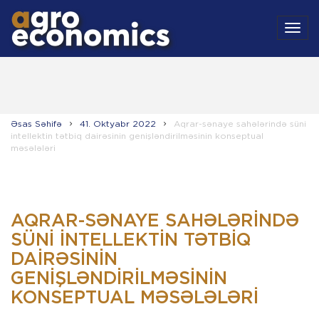
MEN
Əsas Səhifə
41. Oktyabr 2022
Aqrar-sənaye sahələrində süni
intellektin tətbiq dairəsinin genişləndirilməsinin konseptual
məsələləri
AQRAR-SƏNAYE SAHƏLƏRINDƏ
SÜNI INTELLEKTIN TƏTBIQ
DAIRƏSININ
GENIŞLƏNDIRILMƏSININ
KONSEPTUAL MƏSƏLƏLƏRI