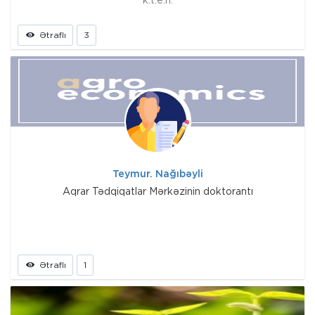
k.t.e.n.
Ətraflı
3
Teymur. Nağıbəyli
Aqrar Tədqiqatlar Mərkəzinin doktorantı
Ətraflı
1