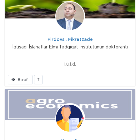
Firdovsi. Fikrətzadə
İqtisadi İslahatlar Elmi Tədqiqat İnstitutunun doktorantı
i.ü.f.d.
Ətraflı
7