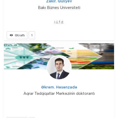
Zakir. Quliyev
Bakı Biznes Universiteti
i.ü.f.d.
Ətraflı
1
Əkrəm. Həsənzadə
Aqrar Tədqiqatlar Mərkəzinin doktorantı