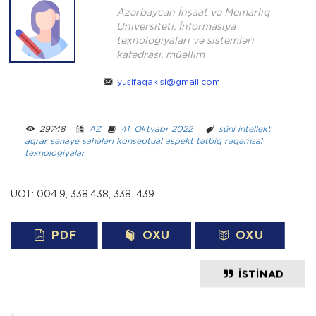
Azərbaycan İnşaat və Memarlıq
Universiteti, İnformasiya
texnologiyaları və sistemləri
kafedrası, müəllim
yusifaqakisi@gmail.com
29748 ­ ­
AZ
­ ­
41. Oktyabr 2022
­ ­­ ­
süni intellekt
aqrar sənaye sahələri
konseptual aspekt
tətbiq
rəqəmsal
texnologiyalar
UOT: 004.9, 338.438, 338. 439
PDF
OXU
OXU
İSTINAD