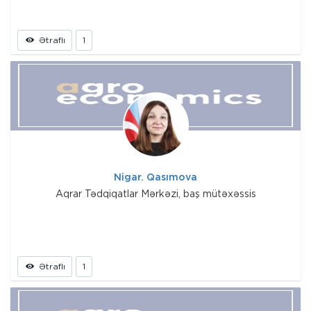
Ətraflı
1
Nigar. Qasımova
Aqrar Tədqiqatlar Mərkəzi, baş mütəxəssis
Ətraflı
1