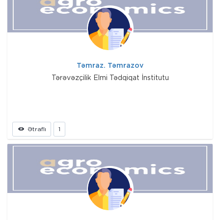
Təmraz. Təmrazov
Tərəvəzçilik Elmi Tədqiqat İnstitutu
Ətraflı
1