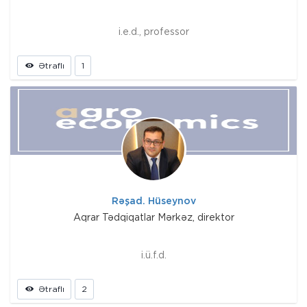
i.e.d., professor
Ətraflı
1
Rəşad. Hüseynov
Aqrar Tədqiqatlar Mərkəz, direktor
i.ü.f.d.
Ətraflı
2