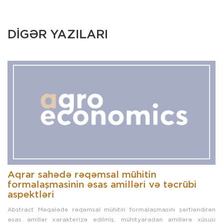
DİGƏR YAZILARI
Aqrar sahədə rəqəmsal mühitin
formalaşmasinin əsas amilləri və təcrübi
aspektləri
Abstract Məqalədə rəqəmsal mühitin formalaşmasını şərtləndirən
əsas amillər xarakterizə edilmiş, mühityaradan amillərə xüsusi