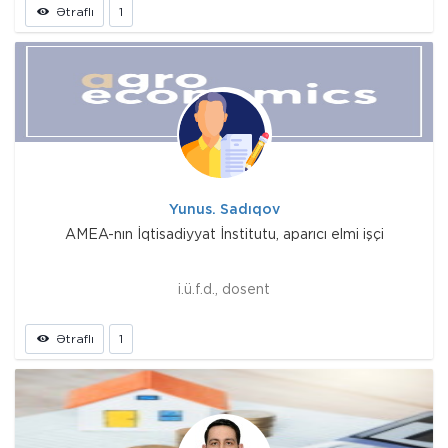
Ətraflı
1
Yunus. Sadıqov
AMEA-nın İqtisadiyyat İnstitutu, aparıcı elmi işçi
i.ü.f.d., dosent
Ətraflı
1