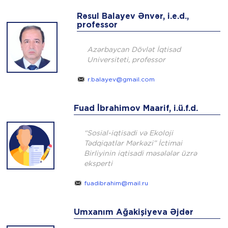
Rəsul Balayev Ənvər, i.e.d.,
professor
Azərbaycan Dövlət İqtisad
Universiteti, professor
r.balayev@gmail.com
Fuad İbrahimov Maarif, i.ü.f.d.
“Sosial-iqtisadi və Ekoloji
Tədqiqatlar Mərkəzi” İctimai
Birliyinin iqtisadi məsələlər üzrə
eksperti
fuadibrahim@mail.ru
Umxanım Ağakişiyeva Əjdər