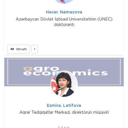
Həcər. Namazova
Azərbaycan Dövlət İqtisad Universitetinin (UNEC)
doktorantı
Ətraflı
1
Esmira. Lətifova
Aqrar Tədqiqatlar Mərkəzi, direktorun müşaviri