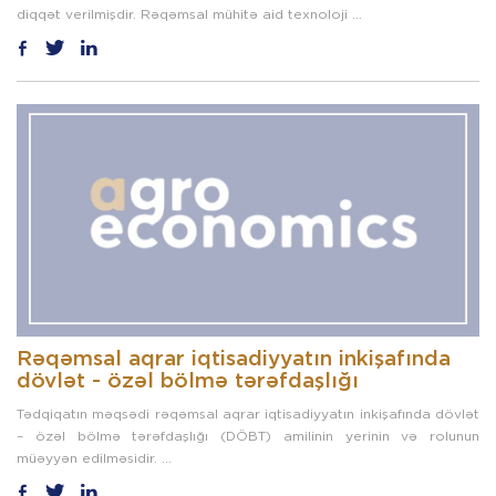
diqqət verilmişdir. Rəqəmsal mühitə aid texnoloji ...
Rəqəmsal aqrar iqtisadiyyatın inkişafında
dövlət - özəl bölmə tərəfdaşlığı
Tədqiqatın məqsədi rəqəmsal aqrar iqtisadiyyatın inkişafında dövlət
– özəl bölmə tərəfdaşlığı (DÖBT) amilinin yerinin və rolunun
müəyyən edilməsidir. ...