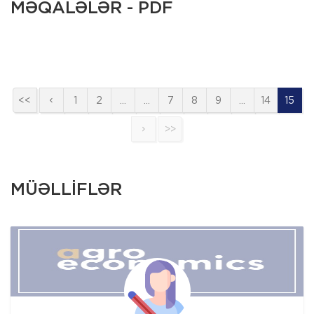
MƏQALƏLƏR - PDF
<<
1
2
…
…
7
8
9
…
14
15
>>
MÜƏLLİFLƏR