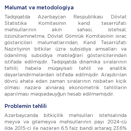
Məlumat və metodologiya
Tədqiqatda Azərbaycan Respublikası Dövlət
Statistika Komitəsinin kənd təsərrüfatı
məhsullarının əkin sahəsi, istehsal,
özünütəminetmə, Dövlət Gömrük Komitəsinin ixrac
göstəriciləri məlumatlarından, Kənd Təsərrüfatı
Nazirliyinin bitkilər üzrə subsidiya əmsalları və
ödənilmiş subsidiya məbləğləri göstəricilərindən
istifadə edilmişdir. Tədqiqatda dinamika sıralarının
təhlili, habelə müqayisəli təhlil və analitik
dəyərləndirmələrdən istifadə edilmişdir. Araşdırılan
dövrü əhatə edən zaman sıralarının nisbətən kiçik
olması nəzərə alınaraq ekonometrik təhlillərin
aparılması məqsədəuyğun hesab edilməmişdir.
Problemin təhlili
Azərbaycanda bitkiçilik məhsulları istehsalında
meyvə və giləmeyvə məhsullarının payı 2024-cü
ildə 2015-ci ilə nəzərən 6.5 faiz bəndi artaraq 23.6%