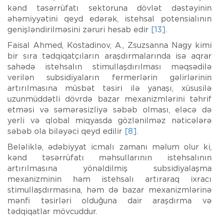
kənd təsərrüfatı sektoruna dövlət dəstəyinin
əhəmiyyətini qeyd edərək, istehsal potensialının
genişləndirilməsini zəruri hesab edir
[13]
.
Faisal Ahmed, Kostadinov, A., Zsuzsanna Nagy kimi
bir sıra tədqiqatçıların araşdırmalarında isə aqrar
sahədə istehsalın stimullaşdırılması məqsədilə
verilən subsidiyaların fermerlərin gəlirlərinin
artırılmasına müsbət təsiri ilə yanaşı, xüsusilə
uzunmüddətli dövrdə bazar mexanizmlərini təhrif
etməsi və səmərəsizliyə səbəb olması, eləcə də
yerli və qlobal miqyasda gözlənilməz nəticələrə
səbəb ola biləyəci qeyd edilir
[8]
.
Beləliklə, ədəbiyyat icmalı zamanı məlum olur ki,
kənd təsərrüfatı məhsullarının istehsalının
artırılmasına yönəldilmiş subsidiyalaşma
mexanizminin həm istehsalı artıraraq ixracı
stimullaşdırmasına, həm də bazar mexanizmlərinə
mənfi təsirləri olduğuna dair araşdırma və
tədqiqatlar mövcuddur.