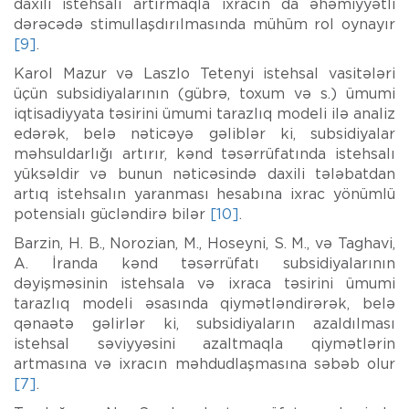
daxili istehsalı artırmaqla ixracın da əhəmiyyətli
dərəcədə stimullaşdırılmasında mühüm rol oynayır
[9]
.
Karol Mazur və Laszlo Tetenyi istehsal vasitələri
üçün subsidiyalarının (gübrə, toxum və s.) ümumi
iqtisadiyyata təsirini ümumi tarazlıq modeli ilə analiz
edərək, belə nəticəyə gəliblər ki, subsidiyalar
məhsuldarlığı artırır, kənd təsərrüfatında istehsalı
yüksəldir və bunun nəticəsində daxili tələbatdan
artıq istehsalın yaranması hesabına ixrac yönümlü
potensialı gücləndirə bilər
[10]
.
Barzin, H. B., Norozian, M., Hoseyni, S. M., və Taghavi,
A. İranda kənd təsərrüfatı subsidiyalarının
dəyişməsinin istehsala və ixraca təsirini ümumi
tarazlıq modeli əsasında qiymətləndirərək, belə
qənaətə gəlirlər ki, subsidiyaların azaldılması
istehsal səviyyəsini azaltmaqla qiymətlərin
artmasına və ixracın məhdudlaşmasına səbəb olur
[7]
.