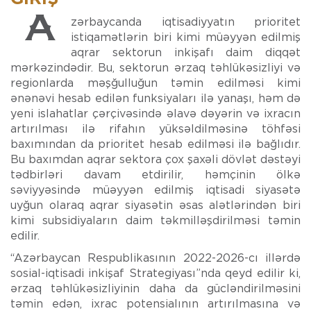
Azərbaycanda iqtisadiyyatın prioritet
istiqamətlərin biri kimi müəyyən edilmiş
aqrar sektorun inkişafı daim diqqət
mərkəzindədir. Bu, sektorun ərzaq təhlükəsizliyi və
regionlarda məşğulluğun təmin edilməsi kimi
ənənəvi hesab edilən funksiyaları ilə yanaşı, həm də
yeni islahatlar çərçivəsində əlavə dəyərin və ixracın
artırılması ilə rifahın yüksəldilməsinə töhfəsi
baxımından da prioritet hesab edilməsi ilə bağlıdır.
Bu baxımdan aqrar sektora çox şaxəli dövlət dəstəyi
tədbirləri davam etdirilir, həmçinin ölkə
səviyyəsində müəyyən edilmiş iqtisadi siyasətə
uyğun olaraq aqrar siyasətin əsas alətlərindən biri
kimi subsidiyaların daim təkmilləşdirilməsi təmin
edilir.
“Azərbaycan Respublikasının 2022-2026-cı illərdə
sosial-iqtisadi inkişaf Strategiyası”nda qeyd edilir ki,
ərzaq təhlükəsizliyinin daha da gücləndirilməsini
təmin edən, ixrac potensialının artırılmasına və