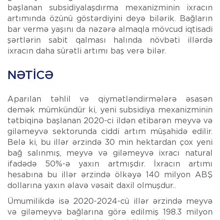
başlanan subsidiyalaşdırma mexanizminin ixracın
artımında özünü göstərdiyini deyə bilərik. Bağların
bar vermə yaşını da nəzərə almaqla mövcud iqtisadi
şərtlərin sabit qalması halında növbəti illərdə
ixracın daha sürətli artımı baş verə bilər.
NƏTICƏ
Aparılan təhlil və qiymətləndirmələrə əsasən
demək mümkündür ki, yeni subsidiya mexanizminin
tətbiqinə başlanan 2020-ci ildən etibarən meyvə və
giləmeyvə sektorunda ciddi artım müşahidə edilir.
Belə ki, bu illər ərzində 30 min hektardan çox yeni
bağ salınmış, meyvə və giləmeyvə ixracı natural
ifadədə 50%-ə yaxın artmışdır. İxracın artımı
hesabına bu illər ərzində ölkəyə 140 milyon ABŞ
dollarına yaxın əlavə vəsait daxil olmuşdur..
Ümumilikdə isə 2020-2024-cü illər ərzində meyvə
və giləmeyvə bağlarına görə edilmiş 198.3 milyon