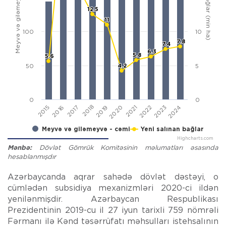
12.5
12.5
11
11
100
10
7.8
7.8
7.4
7.4
6.3
6.3
5.8
5.8
5.6
5.6
4.2
4.2
50
5
0
0
2015
2016
2017
2018
2019
2020
2021
2022
2023
2024
Meyvə və giləmeyvə - cəmi
Yeni salınan bağlar
Highcharts.com
End of interactive chart.
Mənbə:
Dövlət Gömrük Komitəsinin məlumatları əsasında
hesablanmışdır
Azərbaycanda aqrar sahədə dövlət dəstəyi, o
cümlədən subsidiya mexanizmləri 2020-ci ildən
yenilənmişdir. Azərbaycan Respublikası
Prezidentinin 2019-cu il 27 iyun tarixli 759 nömrəli
Fərmanı ilə Kənd təsərrüfatı məhsulları istehsalının