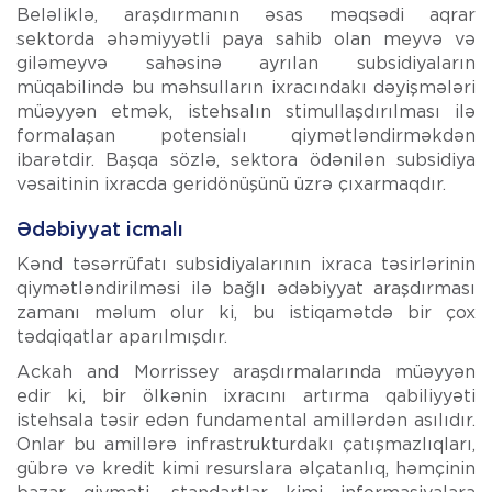
Beləliklə, araşdırmanın əsas məqsədi aqrar
sektorda əhəmiyyətli paya sahib olan meyvə və
giləmeyvə sahəsinə ayrılan subsidiyaların
müqabilində bu məhsulların ixracındakı dəyişmələri
müəyyən etmək, istehsalın stimullaşdırılması ilə
formalaşan potensialı qiymətləndirməkdən
ibarətdir. Başqa sözlə, sektora ödənilən subsidiya
vəsaitinin ixracda geridönüşünü üzrə çıxarmaqdır.
Ədəbiyyat icmalı
Kənd təsərrüfatı subsidiyalarının ixraca təsirlərinin
qiymətləndirilməsi ilə bağlı ədəbiyyat araşdırması
zamanı məlum olur ki, bu istiqamətdə bir çox
tədqiqatlar aparılmışdır.
Ackah and Morrissey araşdırmalarında müəyyən
edir ki, bir ölkənin ixracını artırma qabiliyyəti
istehsala təsir edən fundamental amillərdən asılıdır.
Onlar bu amillərə infrastrukturdakı çatışmazlıqları,
gübrə və kredit kimi resurslara əlçatanlıq, həmçinin