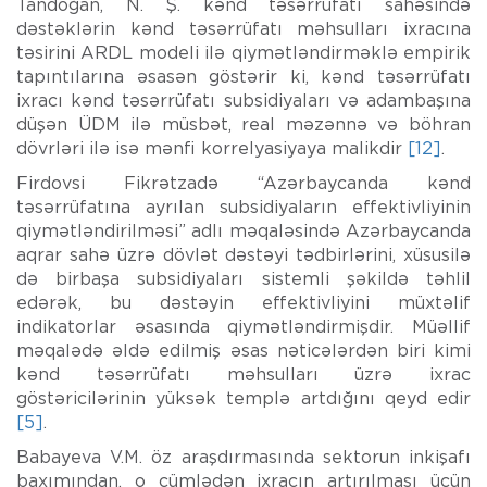
Tandoğan, N. Ş. kənd təsərrüfatı sahəsində
dəstəklərin kənd təsərrüfatı məhsulları ixracına
təsirini ARDL modeli ilə qiymətləndirməklə empirik
tapıntılarına əsasən göstərir ki, kənd təsərrüfatı
ixracı kənd təsərrüfatı subsidiyaları və adambaşına
düşən ÜDM ilə müsbət, real məzənnə və böhran
dövrləri ilə isə mənfi korrelyasiyaya malikdir
[12]
.
Firdovsi Fikrətzadə “Azərbaycanda kənd
təsərrüfatına ayrılan subsidiyaların effektivliyinin
qiymətləndirilməsi” adlı məqaləsində Azərbaycanda
aqrar sahə üzrə dövlət dəstəyi tədbirlərini, xüsusilə
də birbaşa subsidiyaları sistemli şəkildə təhlil
edərək, bu dəstəyin effektivliyini müxtəlif
indikatorlar əsasında qiymətləndirmişdir. Müəllif
məqalədə əldə edilmiş əsas nəticələrdən biri kimi
kənd təsərrüfatı məhsulları üzrə ixrac
göstəricilərinin yüksək templə artdığını qeyd edir
[5]
.
Babayeva V.M. öz araşdırmasında sektorun inkişafı
baxımından, o cümlədən ixracın artırılması üçün