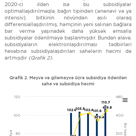
2020-ci ildən isə bu subsidiyalar
optimallaşdırılmaqla, bağın tipindən (ənənəvi və ya
intensiv), bitkinin növündən asılı olaraq
differensiallaşdırılmış, həmçinin yeni salınan bağlara
bar vermə yaşınadək daha yüksək əmsalla
subsidiyalar ödənilməyə başlanmışdır. Bundan əlavə,
subsidiyaların elektronlaşdırılması tədbirləri
hesabına subsidiyalaşdırılan sahələrin həcmi də
artmışdır
(Qrafik 2).
Qrafik 2. Meyvə və giləmeyvə üzrə subsidiya ödənilən
sahə və subsidiya həcmi
120
480
Chart
110.7
110.7
Combination chart with 4 data series.
419.8
419.8
103.8
103.8
102.6
102.6
102.4
102.4
101.6
101.6
View as data table, Chart
100
400
376.4
376.4
The chart has 1 X axis displaying categories.
The chart has 2 Y axes displaying Sahə və cəmi subsidiya and B
80
320