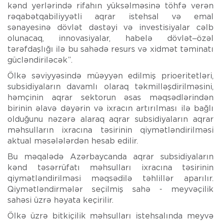
kənd yerlərində rifahın yüksəlməsinə töhfə verən
rəqabətqabiliyyətli aqrar istehsal və emal
sənayesinə dövlət dəstəyi və investisiyalar cəlb
olunacaq, innovasiyalar, habelə dövlət‒özəl
tərəfdaşlığı ilə bu sahədə resurs və xidmət təminatı
gücləndiriləcək”.
Ölkə səviyyəsində müəyyən edilmiş prioeritetləri,
subsidiyaların davamlı olaraq təkmilləşdirilməsini,
həmçinin aqrar sektorun əsas məqsədlərindən
birinin əlavə dəyərin və ixracın artırılması ilə bağlı
olduğunu nəzərə alaraq aqrar subsidiyaların aqrar
məhsulların ixracına təsirinin qiymətləndirilməsi
aktual məsələlərdən hesab edilir.
Bu məqalədə Azərbaycanda aqrar subsidiyaların
kənd təsərrüfatı məhsulları ixracına təsirinin
qiymətləndirilməsi məqsədilə təhlillər aparılır.
Qiymətləndirmələr seçilmiş sahə - meyvəçilik
sahəsi üzrə həyata keçirilir.
Ölkə üzrə bitkiçilik məhsulları istehsalında meyvə