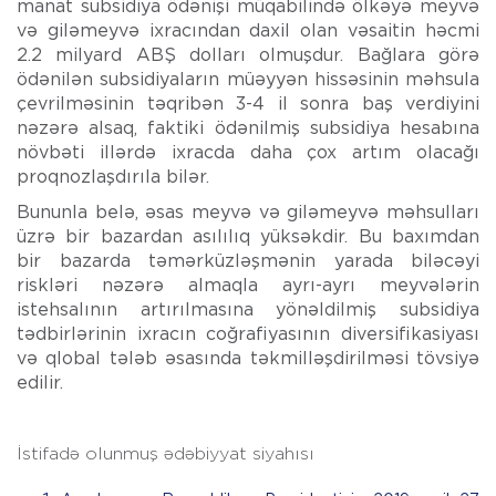
manat subsidiya ödənişi müqabilində ölkəyə meyvə
və giləmeyvə ixracından daxil olan vəsaitin həcmi
2.2 milyard ABŞ dolları olmuşdur. Bağlara görə
ödənilən subsidiyaların müəyyən hissəsinin məhsula
çevrilməsinin təqribən 3-4 il sonra baş verdiyini
nəzərə alsaq, faktiki ödənilmiş subsidiya hesabına
növbəti illərdə ixracda daha çox artım olacağı
proqnozlaşdırıla bilər.
Bununla belə, əsas meyvə və giləmeyvə məhsulları
üzrə bir bazardan asılılıq yüksəkdir. Bu baxımdan
bir bazarda təmərküzləşmənin yarada biləcəyi
riskləri nəzərə almaqla ayrı-ayrı meyvələrin
istehsalının artırılmasına yönəldilmiş subsidiya
tədbirlərinin ixracın coğrafiyasının diversifikasiyası
və qlobal tələb əsasında təkmilləşdirilməsi tövsiyə
edilir.
İstifadə olunmuş ədəbiyyat siyahısı