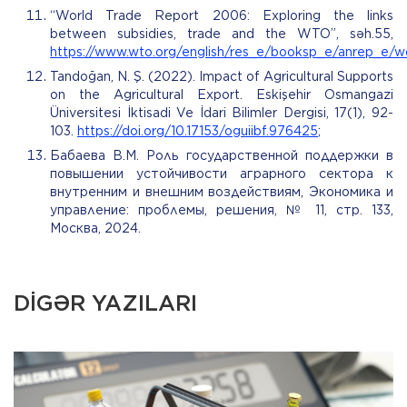
“World Trade Report 2006: Exploring the links
between subsidies, trade and the WTO”, səh.55,
https://www.wto.org/english/res_e/booksp_e/anrep_e/w
Tandoğan, N. Ş. (2022). Impact of Agricultural Supports
on the Agricultural Export. Eskişehir Osmangazi
Üniversitesi İktisadi Ve İdari Bilimler Dergisi, 17(1), 92-
103.
https://doi.org/10.17153/oguiibf.976425
;
Бабаева В.М. Роль государственной поддержки в
повышении устойчивости аграрного сектора к
внутренним и внешним воздействиям, Экономика и
управление: проблемы, решения, № 11, стр. 133,
Mосква, 2024.
DİGƏR YAZILARI