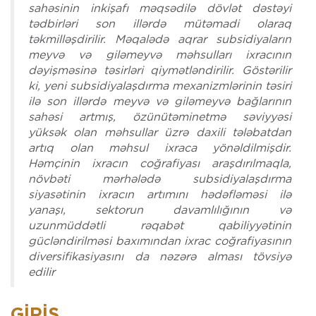
sahəsinin inkişafı məqsədilə dövlət dəstəyi
tədbirləri son illərdə mütəmadi olaraq
təkmilləşdirilir. Məqalədə aqrar subsidiyaların
meyvə və giləmeyvə məhsulları ixracının
dəyişməsinə təsirləri qiymətləndirilir. Göstərilir
ki, yeni subsidiyalaşdırma mexanizmlərinin təsiri
ilə son illərdə meyvə və giləmeyvə bağlarının
sahəsi artmış, özünütəminetmə səviyyəsi
yüksək olan məhsullar üzrə daxili tələbatdan
artıq olan məhsul ixraca yönəldilmişdir.
Həmçinin ixracın coğrafiyası araşdırılmaqla,
növbəti mərhələdə subsidiyalaşdırma
siyasətinin ixracın artımını hədəfləməsi ilə
yanaşı, sektorun davamlılığının və
uzunmüddətli rəqabət qabiliyyətinin
gücləndirilməsi baxımından ixrac coğrafiyasının
diversifikasiyasını da nəzərə alması tövsiyə
edilir
GIRIŞ