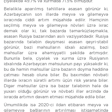
çiyələkdə 49.7% və xurmada 71.5% olmuşdur.
Beləliklə aparılmış təhlillərə əsasən görünür ki,
Azərbaycanın son illərdə meyvə və giləmeyvə
ixracında ciddi artım müşahidə edilir. Həmçinin
seçilmiş meyvə və giləmeyvə növləri üzrə ixrac
demək olar ki, tək bazarda təmərküzləşməklə,
əsasən Rusiya bazarından asılı vəziyyətdədir. Rusiya
bazarında tələbin dəyişməsi əsasən qeyri-stabil
görünür, bəzi məhsulların idxalı azalmış, bəzi
məhsullar üzrə əhəmiyyətli şəkildə artmışdır.
Bununla belə, çiyələk və xurma üzrə Rusiyanın
idxalında Azərbaycan məhsulunun payı yüksəkdir ki,
bu da həmin məhsullar üzrə bazarın doyma həddinə
çatması hesab oluna bilər. Bu baxımdan növbəti
illərdə ixracın sürətli artımı üçün risk yarana bilər.
Digər məhsullar üzrə isə bazar tələbinin hələ də
yuxarı olduğu görünür və növbəti illər ərzində də
ixracda artımın davam etməsi müşahidə edilə bilər.
Ümumilikdə isə 2020-ci ildən etibarən meyvə və
giləmeyvə bağlarının artırılması istiqamətində