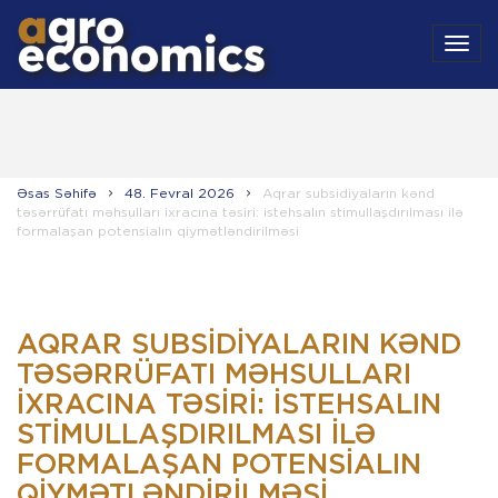
MEN
Əsas Səhifə
48. Fevral 2026
Aqrar subsidiyaların kənd
təsərrüfatı məhsulları ixracına təsiri: istehsalın stimullaşdırılması ilə
formalaşan potensialın qiymətləndirilməsi
AQRAR SUBSIDIYALARIN KƏND
TƏSƏRRÜFATI MƏHSULLARI
IXRACINA TƏSIRI: ISTEHSALIN
STIMULLAŞDIRILMASI ILƏ
FORMALAŞAN POTENSIALIN
QIYMƏTLƏNDIRILMƏSI