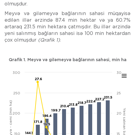
olmuşdur.
Meyvə və giləmeyvə bağlarının sahəsi müqayisə
edilən illər ərzində 87.4 min hektar və ya 60.7%
artaraq 231.5 min hektara çatmışdır. Bu illər ərzində
yeni salınmış bağların sahəsi isə 100 min hektardan
çox olmuşdur
(Qrafik 1)
.
Qrafik 1. Meyvə və giləmeyvə bağlarının sahəsi, min ha
300
30
Chart
27.6
27.6
Combination chart with 2 data series.
View as data table, Chart
250
25
The chart has 1 X axis displaying categories.
231.5
231.5
227.2
227.2
222.4
222.4
The chart has 2 Y axes displaying Meyvə və giləmeyvə - cəmi (mi
Meyvə və giləmeyvə - cəmi (min ha)
218.7
218.7
213.8
213.8
210.4
210.4
Yeni salınan bağlar (min ha)
199.7
199.7
200
20
186.4
186.4
171.8
171.8
16.5
16.5
144.1
144.1
150
15