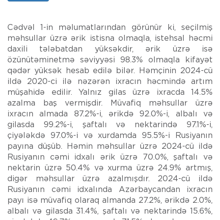
Cədvəl 1-in məlumatlarından görünür ki, seçilmiş
məhsullar üzrə ərik istisna olmaqla, istehsal həcmi
daxili tələbatdan yüksəkdir, ərik üzrə isə
özünütəminetmə səviyyəsi 98.3% olmaqla kifayət
qədər yüksək hesab edilə bilər. Həmçinin 2024-cü
ildə 2020-ci ilə nəzərən ixracın həcmində artım
müşahidə edilir. Yalnız gilas üzrə ixracda 14.5%
azalma baş vermişdir. Müvafiq məhsullar üzrə
ixracın almada 87.2%-i, ərikdə 92.0%-i, albalı və
gilasda 99.2%-i, şaftalı və nektarində 97.1%-i,
çiyələkdə 97.0%-i və xurdamda 95.5%-i Rusiyanın
payına düşüb. Həmin məhsullar üzrə 2024-cü ildə
Rusiyanın cəmi idxalı ərik üzrə 70.0%, şaftalı və
nektarin üzrə 50.4% və xurma üzrə 24.9% artmış,
digər məhsullar üzrə azalmışdır. 2024-cü ildə
Rusiyanın cəmi idxalında Azərbaycandan ixracın
payı isə müvafiq olaraq almanda 27.2%, ərikdə 2.0%,
albalı və gilasda 31.4%, şaftalı və nektarində 15.6%,