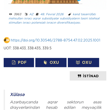
3963 ­ ­
AZ
­ ­
48. Fevral 2026
­ ­­ ­
kənd təsərrüfatı
məhsulları ixracı
aqrar subsidiyalar
subsidiyaların təsiri
istehsal
stimulları
ixracı potensialı
ixracın diversifikasiyası.
https://doi.org/10.30546/2788-8754.47.02.2025.1001
UOT: 338.433, 338.435, 339.5
PDF
OXU
OXU
İSTINAD
Xülasə
Azərbaycanda aqrar sektorun əsas
drayverlərindən hesab edilən meyvəçilik