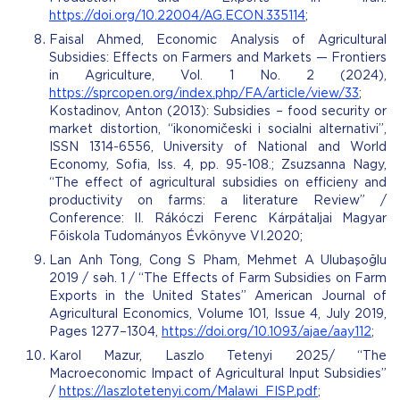
https://doi.org/10.22004/AG.ECON.335114
;
Faisal Ahmed, Economic Analysis of Agricultural
Subsidies: Effects on Farmers and Markets — Frontiers
in Agriculture, Vol. 1 No. 2 (2024),
https://sprcopen.org/index.php/FA/article/view/33
;
Kostadinov, Anton (2013): Subsidies – food security or
market distortion, “ikonomičeski i socialni alternativi”,
ISSN 1314-6556, University of National and World
Economy, Sofia, Iss. 4, pp. 95-108.; Zsuzsanna Nagy,
“The effect of agricultural subsidies on efficieny and
productivity on farms: a literature Review” /
Conference: II. Rákóczi Ferenc Kárpátaljai Magyar
Főiskola Tudományos Évkönyve VI.2020;
Lan Anh Tong, Cong S Pham, Mehmet A Ulubaşoğlu
2019 / səh. 1 / “The Effects of Farm Subsidies on Farm
Exports in the United States” American Journal of
Agricultural Economics, Volume 101, Issue 4, July 2019,
Pages 1277–1304,
https://doi.org/10.1093/ajae/aay112
;
Karol Mazur, Laszlo Tetenyi 2025/ “The
Macroeconomic Impact of Agricultural Input Subsidies”
/
https://laszlotetenyi.com/Malawi_FISP.pdf
;