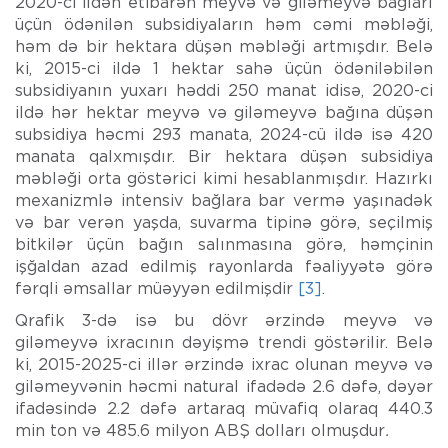
2020-ci ildən etibarən meyvə və giləmeyvə bağları
üçün ödənilən subsidiyaların həm cəmi məbləği,
həm də bir hektara düşən məbləği artmışdır. Belə
ki, 2015-ci ildə 1 hektar sahə üçün ödəniləbilən
subsidiyanın yuxarı həddi 250 manat idisə, 2020-ci
ildə hər hektar meyvə və giləmeyvə bağına düşən
subsidiya həcmi 293 manata, 2024-cü ildə isə 420
manata qalxmışdır. Bir hektara düşən subsidiya
məbləği orta göstərici kimi hesablanmışdır. Hazırkı
mexanizmlə intensiv bağlara bar vermə yaşınadək
və bar verən yaşda, suvarma tipinə görə, seçilmiş
bitkilər üçün bağın salınmasına görə, həmçinin
işğaldan azad edilmiş rayonlarda fəaliyyətə görə
fərqli əmsallar müəyyən edilmişdir
[3]
.
Qrafik 3-də isə bu dövr ərzində meyvə və
giləmeyvə ixracının dəyişmə trendi göstərilir. Belə
ki, 2015-2025-ci illər ərzində ixrac olunan meyvə və
giləmeyvənin həcmi natural ifadədə 2.6 dəfə, dəyər
ifadəsində 2.2 dəfə artaraq müvafiq olaraq 440.3
min ton və 485.6 milyon ABŞ dolları olmuşdur
.