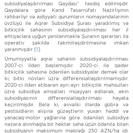
subsidiyalaşdırılması Qaydası” təsdiq edilmişdir.
Qaydalara görə Kənd Təsərrüfatı Nazirliyinin
rəhbərliyi və aidiyyəti qurumların nümayəndələrinin
üvzlüyü ilə Aqrar Subsidiya Şurası yaradılmış və
bitkiçilik sahəsinin subsidiyalaşdırılması hər il
ehtiyaclara uyğun yenilənməklə Şuranın qərarları ilə
operativ şəkildə təkmilləşdirilməsinə imkan
yaranmışdır
[1]
.
Ümumiyyətlə aqrar sahənin subsidiyalaşdırılması
2007-ci ildən başlamışdır. 2020-ci ilə qədər
bitkiçilik sahəsinə ödənilən subsidiyalar demək olar
ki, bitki növləri üzrə differensiallaşdırılmamışdır.
2020-ci ildən etibarən ayrı-ayrı bitkiçilik məhsulları
üzrə subsidiya əmsalları müəyyən edilərək, əkin
subsidiyasının differensiallaşdırılması həyata
keçirilmişdir. Belə ki, əvvəlki illərdə gübrə və
pestisidlərin alışına güzəştlərin yuxarı həddi və
yanacaq-motor yağlarına görə ödənilən subsidiya
nəzərə alınmaqla bir hektar sahə üçün ödənilə bilən
subsidiyanın maksimum məbləği 250 AZN/ha idi.