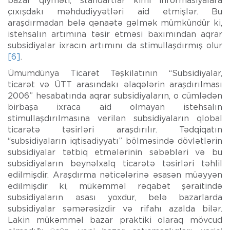
bazar qiyməti, standartlar kimi informasiyalara
çıxışdakı məhdudiyyətləri aid etmişlər. Bu
araşdırmadan belə qənaətə gəlmək mümkündür ki,
istehsalın artımına təsir etməsi baxımından aqrar
subsidiyalar ixracın artımını da stimullaşdırmış olur
[6]
.
Ümumdünya Ticarət Təşkilatının “Subsidiyalar,
ticarət və ÜTT arasındakı əlaqələrin araşdırılması
2006” hesabatında aqrar subsidiyaların, o cümlədən
birbaşa ixraca aid olmayan istehsalın
stimullaşdırılmasına verilən subsidiyaların qlobal
ticarətə təsirləri araşdırılır. Tədqiqatın
“subsidiyaların iqtisadiyyatı” bölməsində dövlətlərin
subsidiyalar tətbiq etmələrinin səbəbləri və bu
subsidiyaların beynəlxalq ticarətə təsirləri təhlil
edilmişdir. Araşdırma nəticələrinə əsasən müəyyən
edilmişdir ki, mükəmməl rəqabət şəraitində
subsidiyaların əsası yoxdur, belə bazarlarda
subsidiyalar səmərəsizdir və rifahı azalda bilər.
Lakin mükəmməl bazar praktiki olaraq mövcud