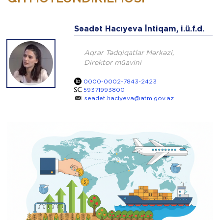
Səadət Hacıyeva İntiqam, i.ü.f.d.
Aqrar Tədqiqatlar Mərkəzi,
Direktor müavini
0000-0002-7843-2423
59371993800
seadet.haciyeva@atm.gov.az