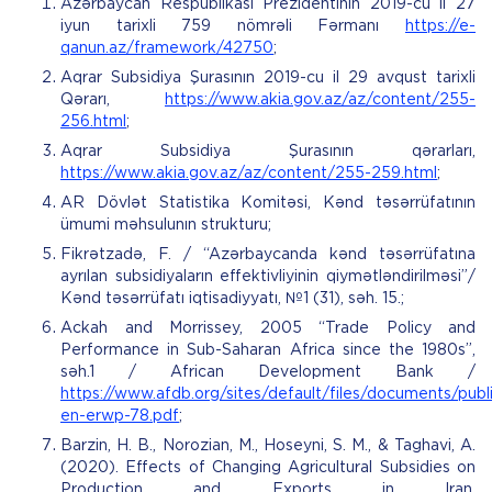
Azərbaycan Respublikası Prezidentinin 2019-cu il 27
iyun tarixli 759 nömrəli Fərmanı
https://e-
qanun.az/framework/42750
;
Aqrar Subsidiya Şurasının 2019-cu il 29 avqust tarixli
Qərarı,
https://www.akia.gov.az/az/content/255-
256.html
;
Aqrar Subsidiya Şurasının qərarları,
https://www.akia.gov.az/az/content/255-259.html
;
AR Dövlət Statistika Komitəsi, Kənd təsərrüfatının
ümumi məhsulunın strukturu;
Fikrətzadə, F. / “Azərbaycanda kənd təsərrüfatına
ayrılan subsidiyaların effektivliyinin qiymətləndirilməsi”/
Kənd təsərrüfatı iqtisadiyyatı, №1 (31), səh. 15.;
Ackah and Morrissey, 2005 “Trade Policy and
Performance in Sub-Saharan Africa since the 1980s”,
səh.1 / African Development Bank /
https://www.afdb.org/sites/default/files/documents/pub
en-erwp-78.pdf
;
Barzin, H. B., Norozian, M., Hoseyni, S. M., & Taghavi, A.
(2020). Effects of Changing Agricultural Subsidies on
Production and Exports in Iran.