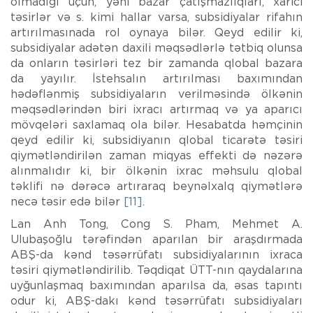
olmadığı üçün, yəni bazar çatışmazlıqları, xarici
təsirlər və s. kimi hallar varsa, subsidiyalar rifahın
artırılmasınada rol oynaya bilər. Qeyd edilir ki,
subsidiyalar adətən daxili məqsədlərlə tətbiq olunsa
da onların təsirləri tez bir zamanda qlobal bazara
da yayılır. İstehsalın artırılması baxımından
hədəflənmiş subsidiyaların verilməsində ölkənin
məqsədlərindən biri ixracı artırmaq və ya aparıcı
mövqeləri saxlamaq ola bilər. Hesabatda həmçinin
qeyd edilir ki, subsidiyanın qlobal ticarətə təsiri
qiymətləndirilən zaman miqyas effekti də nəzərə
alınmalıdır ki, bir ölkənin ixrac məhsulu qlobal
təklifi nə dərəcə artıraraq beynəlxalq qiymətlərə
necə təsir edə bilər
[11]
.
Lan Anh Tong, Cong S. Pham, Mehmet A.
Ulubaşoğlu tərəfindən aparılan bir araşdırmada
ABŞ-da kənd təsərrüfatı subsidiyalarının ixraca
təsiri qiymətləndirilib. Təqdiqat ÜTT-nın qaydalarına
uyğunlaşmaq baxımından aparılsa da, əsas tapıntı
odur ki, ABŞ-dakı kənd təsərrüfatı subsidiyaları