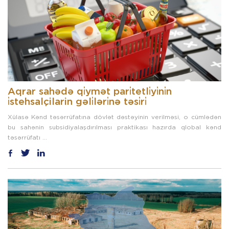
Aqrar sahədə qi̇ymət pari̇tetli̇yi̇ni̇n
i̇stehsalçilarin gəli̇ləri̇nə təsi̇ri̇
Xülasə Kənd təsərrüfatına dövlət dəstəyinin verilməsi, o cümlədən
bu sahənin subsidiyalaşdırılması praktikası hazırda qlobal kənd
təsərrüfatı ...