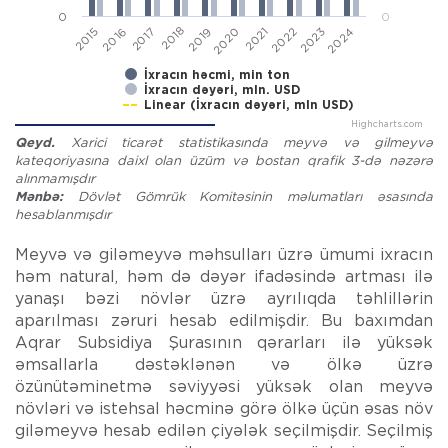
0
0
2019
2024
2016
2021
2018
2023
2015
2020
2017
2022
İxracın həcmi, min ton
İxracın dəyəri, mln. USD
Linear (İxracın dəyəri, mln USD)
Highcharts.com
End of interactive chart.
Qeyd.
Xarici ticarət statistikasında meyvə və gilmeyvə
kateqoriyasına daixl olan üzüm və bostan qrafik 3-də nəzərə
alınmamışdır
Mənbə:
Dövlət Gömrük Komitəsinin məlumatları əsasında
hesablanmışdır
Meyvə və giləmeyvə məhsulları üzrə ümumi ixracın
həm natural, həm də dəyər ifadəsində artması ilə
yanaşı bəzi növlər üzrə ayrılıqda təhlillərin
aparılması zəruri hesab edilmişdir. Bu baxımdan
Aqrar Subsidiya Şurasının qərarları ilə yüksək
əmsallarla dəstəklənən və ölkə üzrə
özünütəminetmə səviyyəsi yüksək olan meyvə
növləri və istehsal həcminə görə ölkə üçün əsas növ
giləmeyvə hesab edilən çiyələk seçilmişdir. Seçilmiş