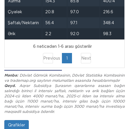
Xurma
154.3
85.8
400.4
Çiyələk
20.8
97.0
216.6
Şaftalı/Nektarin
56.4
97.1
348.4
Ərik
2.2
92.0
98.3
6 nəticədən 1-6 arası göstərilir
Previous
1
Next
Mənbə:
Dövlət Gömrük Komitəsinin, Dövlət Statistika Komitəsinin
və trademap.org saytının məlumatları əsasında hesablanmışdır
Qeyd.
Aqrar Subsidiya Şurasının qərarlarına əsasən bağın
salındığı birinci il intensiv şaftalı, nektarin və ərik bağları üçün
2024-cü ildən 4000 manat/ha, 2025-ci ildən isə intensiv alma
bağı üçün 11000 manat/ha, intensiv gilas bağı üçün 10000
manat/ha, intensiv xurma bağı üçün 3000 manat/ha investisiya
məqsədli subsidiya ödənilir.
Qrafiklər