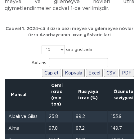
meyvə və giləmeyvə növləri üzrə
qiymətləndirmələr cədvəl 1-də verilmişdir.
Cədvəl 1. 2024-cü il üzrə bəzi meyvə və giləmeyvə növlər
üzrə Azərbaycanın ixrac göstəriciləri
sıra göstərilir
Axtarış:
Çap et
Kopyala
Excel
CSV
PDF
Cəmi
ixrac
Rusiyaya
Özünütəm
Məhsul
(min
ixrac (%)
səviyyəsi (
ton)
Albalı və Gilas
25.8
99.2
153.9
Alma
97.8
87.2
149.7