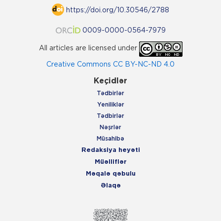
https://doi.org/10.30546/2788
0009-0000-0564-7979
All articles are licensed under
Creative Commons CC BY-NC-ND 4.0
Keçidlər
Tədbirlər
Yeniliklər
Tədbirlər
Nəşrlər
Müsahibə
Redaksiya heyəti
Müəlliflər
Məqalə qəbulu
Əlaqə