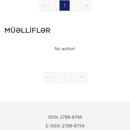
<<
1
>>
MÜƏLLİFLƏR
No author!
<<
>>
ISSN: 2788-8746
E-ISSN: 2788-8754