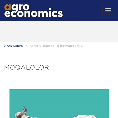
MEN
Əsas Səhifə
Axtarış:
damazlıq heyvandarlıq
MƏQALƏLƏR