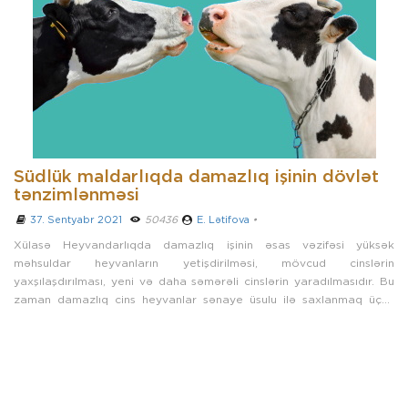
Südlük maldarlıqda damazlıq işinin dövlət
tənzimlənməsi
37. Sentyabr 2021
­
50436
E. Lətifova
•
Xülasə Heyvandarlıqda damazlıq işinin əsas vəzifəsi yüksək
məhsuldar heyvanların yetişdirilməsi, mövcud cinslərin
yaxşılaşdırılması, yeni və daha səmərəli cinslərin yaradılmasıdır. Bu
zaman damazlıq cins heyvanlar sənaye üsulu ilə saxlanmaq üçün
yüksək ...