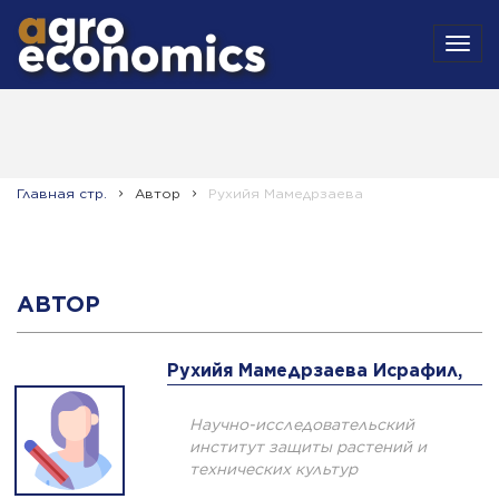
MEN
Главная стр.
Автор
Рухийя Мамедрзаева
АВТОР
Рухийя Мамедрзаева Исрафил,
Научно-исследовательский
институт защиты растений и
технических культур