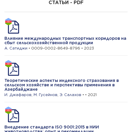
СТАТЬИ - PDF
Г. Асадов
Семенное размножение чайного
растения в условиях изменения
климата
Влияние международных транспортных коридоров на
У. Валехзаде
сбыт сельскохозяйственной продукции
А. Сатиджи
• 0009-0002-8649-8796 • 2023
Влияние цифрового маркетинга на
развитие винного туризма в
Азербайджане
Теоретические аспекты индексного страхования в
сельском хозяйстве и перспективы применения в
Азербайджане
И. Джафаров
,
М. Гусейнов
,
Э. Салахов
• • 2021
Внедрение стандарта ISO 9001:2015 в НИИ
животноводства: опыт и рекомендации