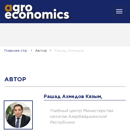
MEN
Главная стр.
Автор
Рашад Ахмедов
АВТОР
Рашад Ахмедов Кязым,
Учебный центр Министерства
налогов Азербайджанской
Республики