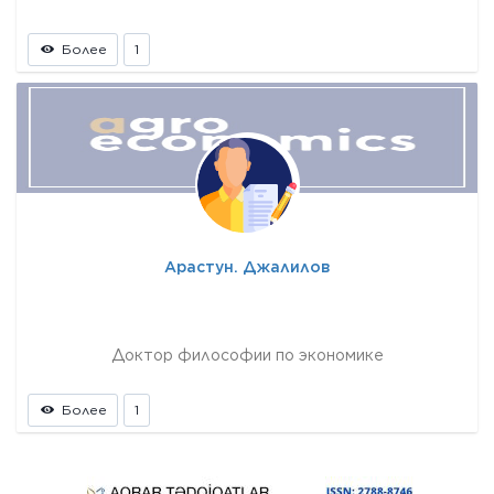
Более
1
Арастун. Джалилов
Доктор философии по экономике
Более
1
Prev
Next