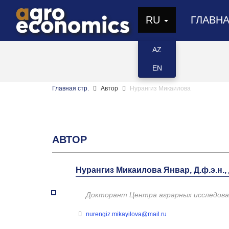
RU
ГЛАВН
AZ
EN
Главная стр.
Автор
Нурангиз Микаилова
АВТОР
Нурангиз Микаилова Январ, Д.ф.э.н.,
Докторант Центра аграрных исследова
nurengiz.mikayilova@mail.ru