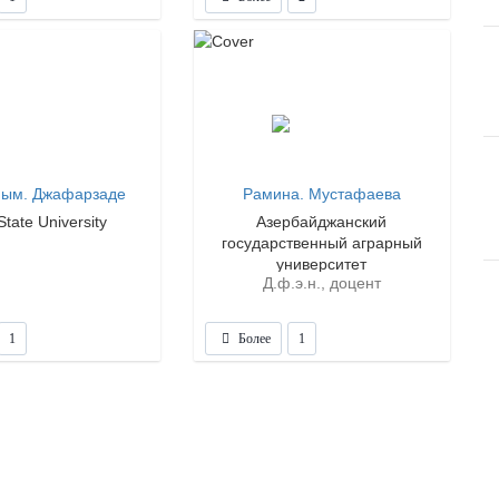
ным. Джафарзаде
Рамина. Мустафаева
State University
Азербайджанский
государственный аграрный
университет
Д.ф.э.н., доцент
1
Более
1