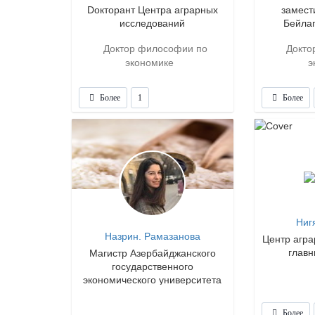
Dокторант Центра аграрных
замест
исследований
Бейла
Доктор философии по
Докто
экономике
э
Более
1
Более
Ниг
Назрин. Рамазанова
Центр агра
главн
Магистр Азербайджанского
государственного
экономического университета
Более