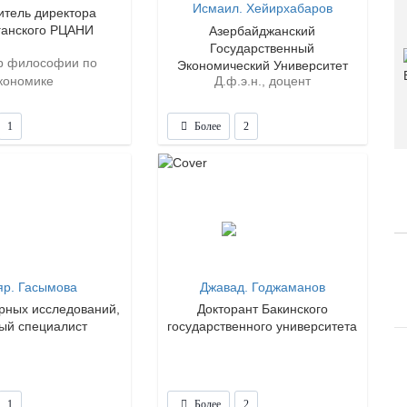
Исмаил. Хейирхабаров
итель директора
ганского РЦАНИ
Азербайджанский
Государственный
р философии по
Экономический Университет
кономике
Д.ф.э.н., доцент
1
Более
2
яр. Гасымова
Джавад. Годжаманов
рных исследований,
Докторант Бакинского
ый специалист
государственного университета
1
Более
2