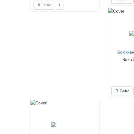
Более
1
Боюкха
Baku 
Более