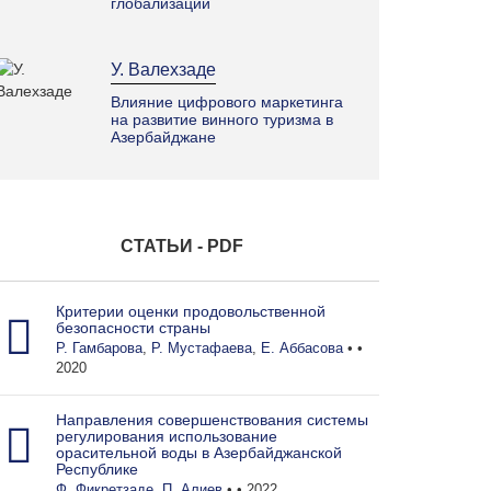
глобализации
У. Валехзаде
Влияние цифрового маркетинга
на развитие винного туризма в
Азербайджане
П. Алиев
Мониторинг и оценка
СТАТЬИ - PDF
продовольственной и
сельскохозяйственной политики в
Азербайджанской Республике на
основе методологии MAFAP
Критерии оценки продовольственной
безопасности страны
Р. Гамбарова
,
Р. Мустафаева
,
Е. Аббасова
• •
2020
Э. Зейналлы
Роль улучшения бухгалтерского
Направления совершенствования системы
учета в аграрном секторе в
регулирования использование
повышении эффективности
орасительной воды в Азербайджанской
Республике
Ф. Фикретзаде
,
П. Алиев
• • 2022