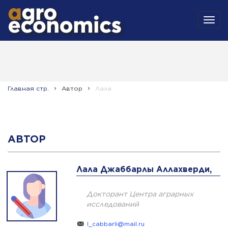
MEN
Главная стр.
Автор
Лала
АВТОР
Лала Джаббарлы Аллахверди,
Докторант Центра аграрных
исследований
l_cabbarli@mail.ru