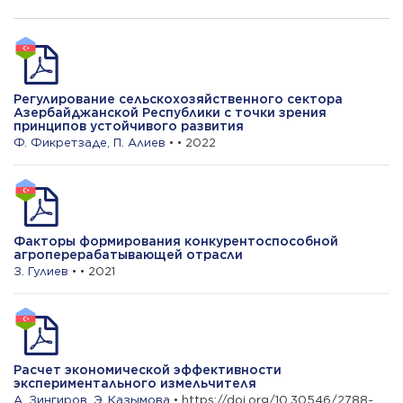
О. Балаев
Вопросы применения современных
методов маркетинга в цифровой
экономике
Регулирование сельскохозяйственного сектора
Азербайджанской Республики с точки зрения
Ф. Кулиев
принципов устойчивого развития
Ф. Фикретзаде
,
П. Алиев
• • 2022
Перспективы развития чаеводства в
Лерикском районе
Факторы формирования конкурентоспособной
агроперерабатывающей отрасли
З. Гулиев
• • 2021
Расчет экономической эффективности
экспериментального измельчителя
А. Зингиров
,
Э. Казымова
• https://doi.org/10.30546/2788-