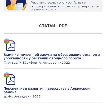
Развитие сельского хозяйства и
государственно-частное партнерство в
Aзербайджане
Э. Зейналлы
СТАТЬИ - PDF
Роль улучшения бухгалтерского учета в
аграрном секторе в повышении
эффективности
Х. Халилов
Влияние почвенной засухи на образование органов и
урожайности у растений овощного гороха
Оценка влияния показателей
Ф. Агаев
,
М. Юсифов
,
А. Аскеров
• • 2022
среднегодовой температуры на
урожайность зерновых культур
Перспективы развития чаеводства в Лерикском
районе
Д. Нусретзаде
• • 2022