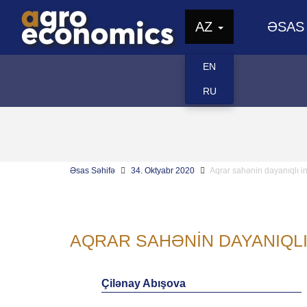
AZ
ƏSAS
EN
RU
Əsas Səhifə
34. Oktyabr 2020
Aqrar sahənin dayanıqlı i
AQRAR SAHƏNIN DAYANIQLI
Çilənay Abışova