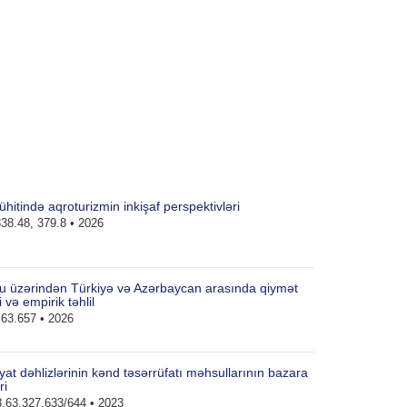
hitində aqroturizmin inkişaf perspektivləri
38.48, 379.8 • 2026
ru üzərindən Türkiyə və Azərbaycan arasında qiymət
 və empirik təhlil
63.657 • 2026
yat dəhlizlərinin kənd təsərrüfatı məhsullarının bazara
ri
.63.327.633/644 • 2023