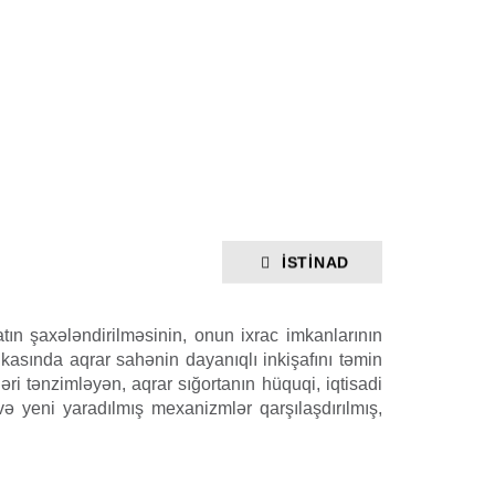
İSTINAD
yyatın şaxələndirilməsinin, onun ixrac imkanlarının
asında aqrar sahənin dayanıqlı inkişafını təmin
ri tənzimləyən, aqrar sığortanın hüquqi, iqtisadi
ə yeni yaradılmış mexanizmlər qarşılaşdırılmış,