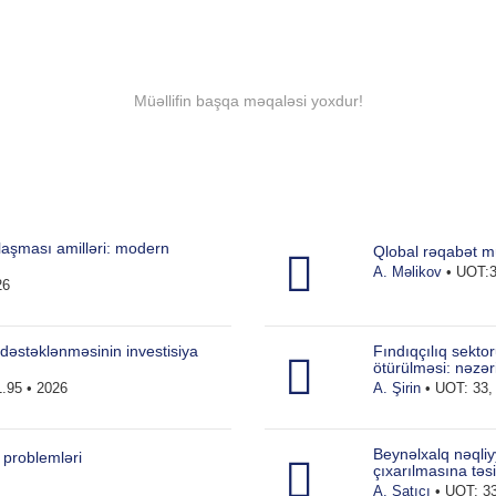
Müəllifin başqa məqaləsi yoxdur!
laşması amilləri: modern
Qlobal rəqabət mü
A. Məlikov
• UOT:3
26
 dəstəklənməsinin investisiya
Fındıqçılıq sekto
ötürülməsi: nəzəri
.95 • 2026
A. Şirin
• UOT: 33, 
Beynəlxalq nəqliy
 problemləri
çıxarılmasına təsi
A. Satıcı
• UOT: 33