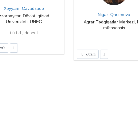
Xəyyam. Cavadzadə
Nigar. Qasımova
Azərbaycan Dövlət İqtisad
Universiteti, UNEC
Aqrar Tədqiqatlar Mərkəzi,
mütəxəssis
i.ü.f.d., dosent
aflı
1
Ətraflı
1