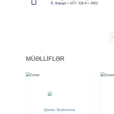
B. Babaşlı
• UOT: 528.8 • -0001
<
MÜƏLLİFLƏR
Qəmər. İbrahimova