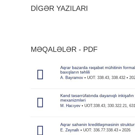
DİGƏR YAZILARI
MƏQALƏLƏR - PDF
Aqrar bazarda rəqabət mühitinin forma
baxışların təhlili
A. Bayramov
• UOT: 338.43, 338.432 • 20
Kənd təsərrüfatında dayanıqlı inkişafın
mexanizmləri
M. Hacıyev
• UOT:338.43, 330.322.21, 631
Aqrar sahənin kreditləşməsinin struktur
E. Zeynallı
• UOT: 336.77:338.43 • 2026