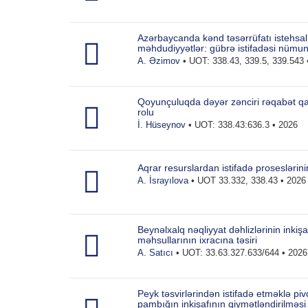
Azərbaycanda kənd təsərrüfatı istehsal 
məhdudiyyətlər: gübrə istifadəsi nümu
A. Əzimov
• UOT: 338.43, 339.5, 339.543 
Qoyunçuluqda dəyər zənciri rəqabət qabil
rolu
İ. Hüseynov
• UOT: 338.43:636.3 • 2026
Aqrar resurslardan istifadə proseslərini
A. İsrayılova
• UOT 33.332, 338.43 • 2026
Beynəlxalq nəqliyyat dəhlizlərinin inkişa
məhsullarının ixracına təsiri
A. Satıcı
• UOT: 33.63.327.633/644 • 2026
Peyk təsvirlərindən istifadə etməklə pi
pambığın inkişafının qiymətləndirilməsi v