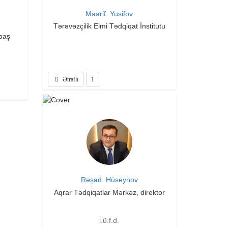
Maarif. Yusifov
Tərəvəzçilik Elmi Tədqiqat İnstitutu
 baş
Ətraflı
1
Rəşad. Hüseynov
Aqrar Tədqiqatlar Mərkəz, direktor
i.ü.f.d.