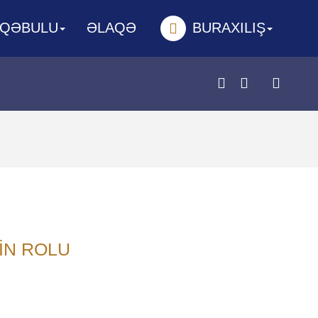
 QƏBULU
ƏLAQƏ
BURAXILIŞ
IN ROLU