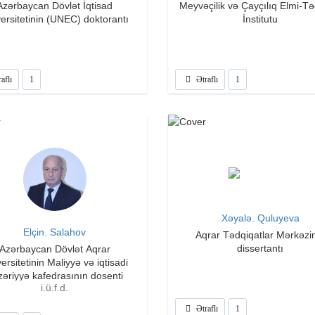
Azərbaycan Dövlət İqtisad
Meyvəçilik və Çayçılıq Elmi-Tədqiqat
ersitetinin (UNEC) doktorantı
İnstitutu
aflı
1
Ətraflı
1
Xəyalə. Quluyeva
Elçin. Salahov
Aqrar Tədqiqatlar Mərkəzi
dissertantı
Azərbaycan Dövlət Aqrar
ersitetinin Maliyyə və iqtisadi
zəriyyə kafedrasının dosenti
i.ü.f.d.
Ətraflı
1