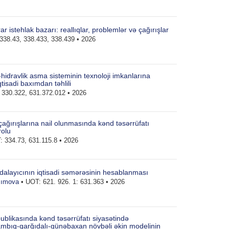
 istehlak bazarı: reallıqlar, problemlər və çağırışlar
338.43, 338.433, 338.439 • 2026
-hidravlik asma sisteminin texnoloji imkanlarına
iqtisadi baxımdan təhlili
330.322, 631.372.012 • 2026
 çağırışlarına nail olunmasında kənd təsərrüfatı
rolu
 334.73, 631.115.8 • 2026
dalayıcının iqtisadi səmərəsinin hesablanması
zımova
• UOT: 621. 926. 1: 631.363 • 2026
blikasında kənd təsərrüfatı siyasətində
pambıq-qarğıdalı-günəbaxan növbəli əkin modelinin