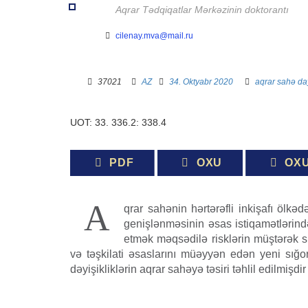
Aqrar Tədqiqatlar Mərkəzinin doktorantı
cilenay.mva@mail.ru
37021 ­ ­
AZ
­ ­
34. Oktyabr 2020
­ ­­ ­
aqrar sahə
da
UOT: 33. 336.2: 338.4
PDF
OXU
OX
A
qrar sahənin hərtərəfli inkişafı ölkədə
genişlənməsinin əsas istiqamətlərind
etmək məqsədilə risklərin müştərək sı
və təşkilati əsaslarını müəyyən edən yeni sığo
dəyişikliklərin aqrar sahəyə təsiri təhlil edilmişdir