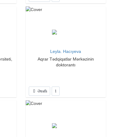
Leyla. Hacıyeva
siteti,
Aqrar Tədqiqatlar Mərkəzinin
doktorantı
Ətraflı
1