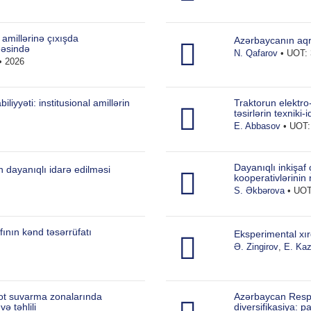
amillərinə çıxışda
Azərbaycanın aqrar
nəsində
N. Qafarov
• UOT: 
• 2026
iyyəti: institusional amillərin
Traktorun elektro
təsirlərin texniki-
E. Abbasov
• UOT: 
Dayanıqlı inkişaf
n dayanıqlı idarə edilməsi
kooperativlərinin 
S. Əkbərova
• UOT:
fının kənd təsərrüfatı
Eksperimental xır
Ə. Zingirov
,
E. Ka
vot suvarma zonalarında
Azərbaycan Respu
ə təhlili
diversifikasiya: 