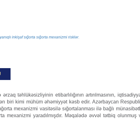
yanıqlı inkişaf
sığorta
sığorta mexanizmi
risklər.
U
 ərzaq təhlükəsizliyinin etibarlılığının artırılmasının, iqtisadi
ən biri kimi mühüm əhəmiyyət kəsb edir. Azərbaycan Respublik
ğorta mexanizmi vasitəsilə sığortalanması ilə bağlı münasibətlə
rta mexanizmi yaradılmışdır. Məqalədə əvvəl tətbiq olunmuş v