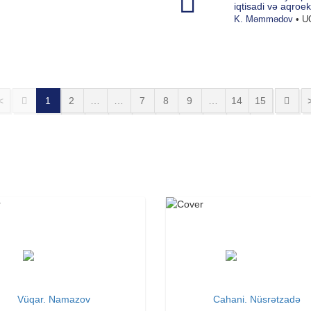
iqtisadi və aqroeko
K. Məmmədov
• UO
<
1
2
…
…
7
8
9
…
14
15
Vüqar. Namazov
Cahani. Nüsrətzadə