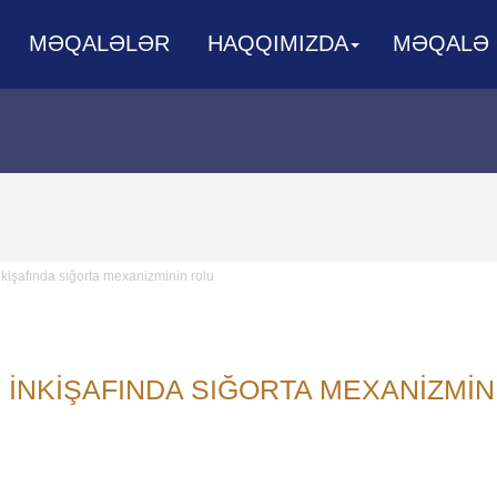
MƏQALƏLƏR
HAQQIMIZDA
MƏQALƏ
nkişafında sığorta mexanizminin rolu
 INKIŞAFINDA SIĞORTA MEXANIZMIN