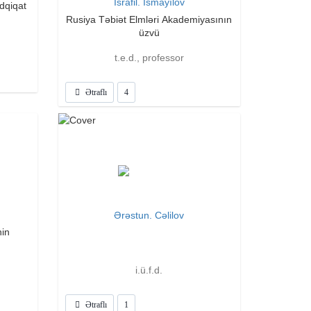
İsrafil. İsmayılov
Rusiya Təbiət Elmləri Akademiyasının
üzvü
t.e.d., professor
Ətraflı
4
Ərəstun. Cəlilov
nin
i.ü.f.d.
Ətraflı
1