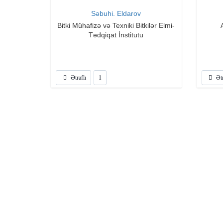
Səbuhi. Eldarov
Bitki Mühafizə və Texniki Bitkilər Elmi-
Tədqiqat İnstitutu
Ətraflı
1
Ətr