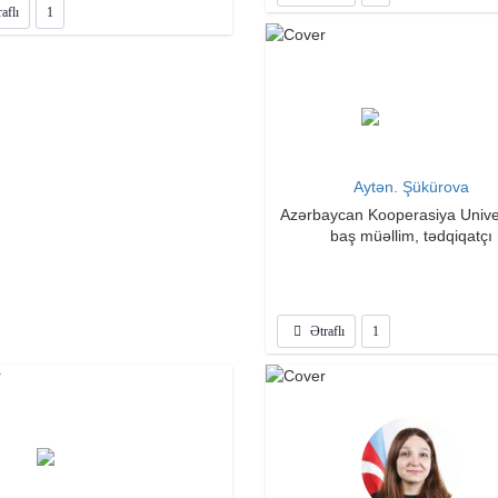
aflı
1
Aytən. Şükürova
Azərbaycan Kooperasiya Univer
baş müəllim, tədqiqatçı
Ətraflı
1