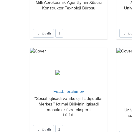
Milli Aerokosmik Agentliyinin Xüsusi
Konstruktor Texnoloji Bürosu
Univ
Ətraflı
1
Ətr
Fuad. İbrahimov
“Sosial-iqtisadi və Ekoloji Tədqiqatlar
Mərkəzi” İctimai Birliyinin iqtisadi
məsələlər üzrə eksperti
Univ
i.ü.f.d.
nə
Ətraflı
2