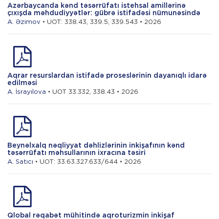
Azərbaycanda kənd təsərrüfatı istehsal amillərinə
çıxışda məhdudiyyətlər: gübrə istifadəsi nümunəsində
A. Əzimov
• UOT: 338.43, 339.5, 339.543 • 2026
Aqrar resurslardan istifadə proseslərinin dayanıqlı idarə
edilməsi
A. İsrayılova
• UOT 33.332, 338.43 • 2026
Beynəlxalq nəqliyyat dəhlizlərinin inkişafının kənd
təsərrüfatı məhsullarının ixracına təsiri
A. Satıcı
• UOT: 33.63.327.633/644 • 2026
Qlobal rəqabət mühitində aqroturizmin inkişaf