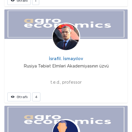
Ətraflı
1
İsrafil. İsmayılov
Rusiya Təbiət Elmləri Akademiyasının üzvü
t.e.d., professor
Ətraflı
4