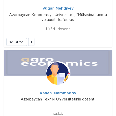
Vüqar. Mehdiyev
Azərbaycan Kooperasiya Universiteti, “Mühasibat uçotu
və audit” kafedrası
i.ü.f.d., dosent
Ətraflı
1
Kənan. Məmmədov
Azərbaycan Texniki Universitetinin dosenti
i.ü.f.d.