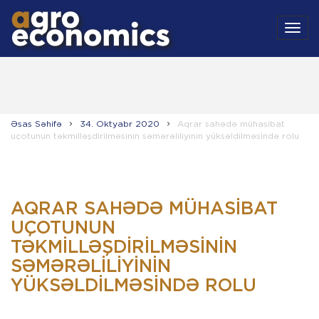
MEN
Əsas Səhifə
34. Oktyabr 2020
Aqrar sahədə mühasibat
uçotunun təkmilləşdirilməsinin səmərəliliyinin yüksəldilməsində rolu
AQRAR SAHƏDƏ MÜHASIBAT
UÇOTUNUN
TƏKMILLƏŞDIRILMƏSININ
SƏMƏRƏLILIYININ
YÜKSƏLDILMƏSINDƏ ROLU