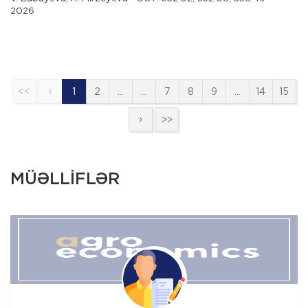
2026
<<
1
2
…
…
7
8
9
…
14
15
>>
MÜƏLLİFLƏR