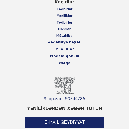
Keçidlər
Tədbirlər
Yeniliklər
Tədbirlər
Nəşrlər
Müsahibə
Redaksiya heyəti
Müəlliflər
Məqalə qəbulu
Əlaqə
Scopus id: 60344785
YENİLİKLƏRDƏN XƏBƏR TUTUN
E-MAİL QEYDİYYAT