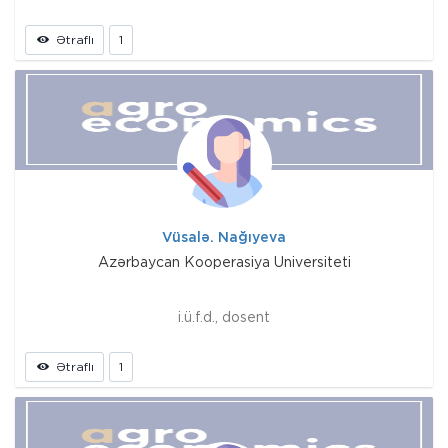
Ətraflı
1
Vüsalə. Nağıyeva
Azərbaycan Kooperasiya Universiteti
i.ü.f.d., dosent
Ətraflı
1