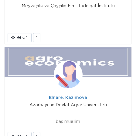
Meyvəçilik və Çayçılıq Elmi-Tədqiqat İnstitutu
Ətraflı
1
Elnarə. Kazımova
Azərbaycan Dövlət Aqrar Universiteti
baş müəllim