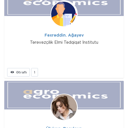
Fəxrəddin. Ağayev
Tərəvəzçilik Elmi Tədqiqat İnstitutu
Ətraflı
1