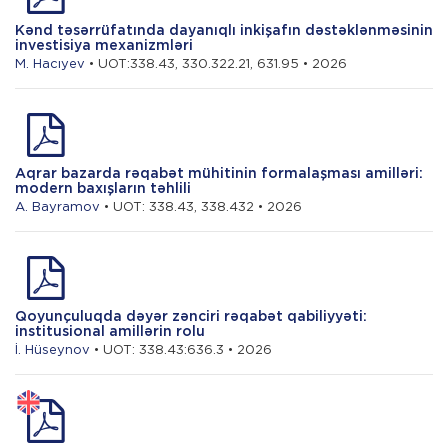
Kənd təsərrüfatında dayanıqlı inkişafın dəstəklənməsinin
investisiya mexanizmləri
M. Hacıyev
• UOT:338.43, 330.322.21, 631.95 • 2026
Aqrar bazarda rəqabət mühitinin formalaşması amilləri:
modern baxışların təhlili
A. Bayramov
• UOT: 338.43, 338.432 • 2026
Qoyunçuluqda dəyər zənciri rəqabət qabiliyyəti:
institusional amillərin rolu
İ. Hüseynov
• UOT: 338.43:636.3 • 2026