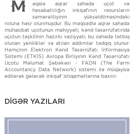
Məqalə aqrar sahədə uçot və
hesabatlılığın inkişafının resursların
səmərəliliyinin yüksəldilməsindəki
roluna həsr olunmuşdur. Bu məqsədlə aqrar sahədə
mühasibat uçotunun mahiyyəti, kənd təsərrüfatında
uçotun təşkilinin hazırki vəziyyəti, bu sahədə tətbiq
olunan yeniliklər və atılan addımlar tədqiq olunur.
Həmçinin Elektron Kənd Təsərrüfatı İnformasiya
Sistemi (ETKİS) Avropa Birliyinin Kənd Təsərrüfatı
Uçotu Məlumat Şəbəkəsi - FADN (The Farm
Accountancy Data Network) sistemi ilə müqayisə
edilərək gələcək inkişaf istiqamətlərinə baxılır.
DİGƏR YAZILARI