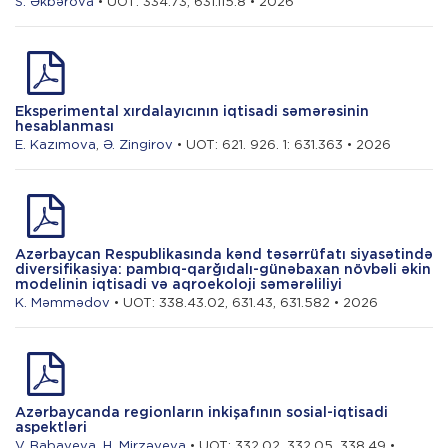
S. Əkbərova
• UOT: 334.73, 631.115.8 • 2026
Eksperimental xırdalayıcının iqtisadi səmərəsinin
hesablanması
E. Kazımova
,
Ə. Zingirov
• UOT: 621. 926. 1: 631.363 • 2026
Azərbaycan Respublikasında kənd təsərrüfatı siyasətində
diversifikasiya: pambıq-qarğıdalı-günəbaxan növbəli əkin
modelinin iqtisadi və aqroekoloji səmərəliliyi
K. Məmmədov
• UOT: 338.43.02, 631.43, 631.582 • 2026
Azərbaycanda regionların inkişafının sosial-iqtisadi
aspektləri
V. Babayeva
,
H. Mirzəyeva
• UOT: 332.02, 332.05, 338.49 •