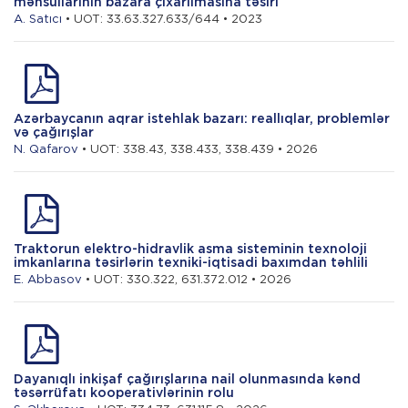
məhsullarının bazara çıxarılmasına təsiri
A. Satıcı
• UOT: 33.63.327.633/644 • 2023
Azərbaycanın aqrar istehlak bazarı: reallıqlar, problemlər
və çağırışlar
N. Qafarov
• UOT: 338.43, 338.433, 338.439 • 2026
Traktorun elektro-hidravlik asma sisteminin texnoloji
imkanlarına təsirlərin texniki-iqtisadi baxımdan təhlili
E. Abbasov
• UOT: 330.322, 631.372.012 • 2026
Dayanıqlı inkişaf çağırışlarına nail olunmasında kənd
təsərrüfatı kooperativlərinin rolu