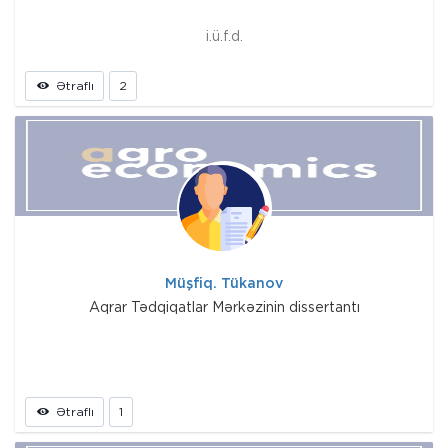
i.ü.f.d.
Ətraflı
2
Müşfiq. Tükanov
Aqrar Tədqiqatlar Mərkəzinin dissertantı
Ətraflı
1