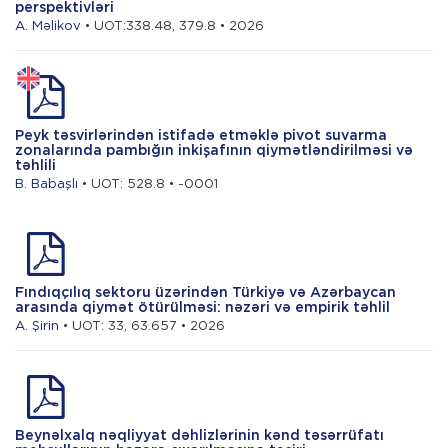
perspektivləri
A. Məlikov
• UOT:338.48, 379.8 • 2026
Peyk təsvirlərindən istifadə etməklə pivot suvarma
zonalarında pambığın inkişafının qiymətləndirilməsi və
təhlili
B. Babaşlı
• UOT: 528.8 • -0001
Fındıqçılıq sektoru üzərindən Türkiyə və Azərbaycan
arasında qiymət ötürülməsi: nəzəri və empirik təhlil
A. Şirin
• UOT: 33, 63.657 • 2026
Beynəlxalq nəqliyyat dəhlizlərinin kənd təsərrüfatı