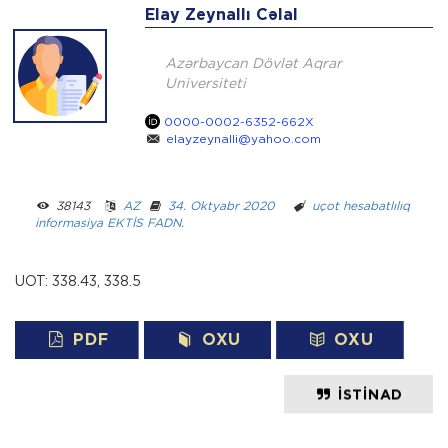
Elay Zeynallı Cəlal
Azərbaycan Dövlət Aqrar
Universiteti
0000-0002-6352-662X
elayzeynalli@yahoo.com
38143 ­ ­
AZ
­ ­
34. Oktyabr 2020
­ ­­ ­
uçot
hesabatlılıq
informasiya
EKTİS
FADN.
UOT: 338.43, 338.5
PDF
OXU
OXU
İSTINAD