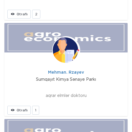
Ətraflı
2
Mehman. Rzayev
Sumqayıt Kimya Sənaye Parkı
aqrar elmlər doktoru
Ətraflı
1