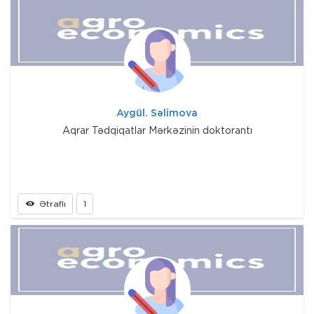
Aygül. Səlimova
Aqrar Tədqiqatlar Mərkəzinin doktorantı
Ətraflı
1