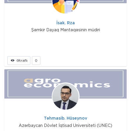
İsak. Rza
Şəmkir Dayaq Məntəqəsinin müdiri
Ətraflı
0
Təhmasib. Hüseynov
Azərbaycan Dövlət İqtisad Universiteti (UNEC)