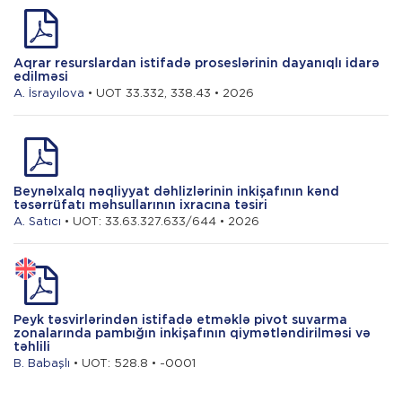
Aqrar resurslardan istifadə proseslərinin dayanıqlı idarə
edilməsi
A. İsrayılova
• UOT 33.332, 338.43 • 2026
Beynəlxalq nəqliyyat dəhlizlərinin inkişafının kənd
təsərrüfatı məhsullarının ixracına təsiri
A. Satıcı
• UOT: 33.63.327.633/644 • 2026
Peyk təsvirlərindən istifadə etməklə pivot suvarma
zonalarında pambığın inkişafının qiymətləndirilməsi və
təhlili
B. Babaşlı
• UOT: 528.8 • -0001