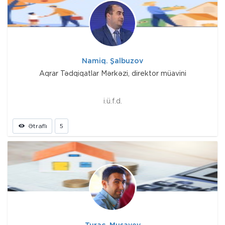
Namiq. Şalbuzov
Aqrar Tədqiqatlar Mərkəzi, direktor müavini
i.ü.f.d.
Ətraflı
5
Turac. Musayev