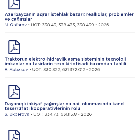
Azərbaycanın aqrar istehlak bazarı: reallıqlar, problemlər
və çağırışlar
N. Qafarov
• UOT: 338.43, 338.433, 338.439 • 2026
Traktorun elektro-hidravlik asma sisteminin texnoloji
imkanlarına təsirlərin texniki-iqtisadi baxımdan təhlili
E. Abbasov
• UOT: 330.322, 631.372.012 • 2026
Dayanıqlı inkişaf çağırışlarına nail olunmasında kənd
təsərrüfatı kooperativlərinin rolu
S. Əkbərova
• UOT: 334.73, 631.115.8 • 2026