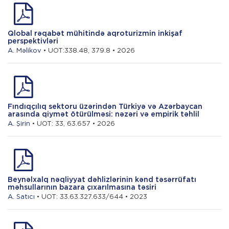
Qlobal rəqabət mühitində aqroturizmin inkişaf
perspektivləri
A. Məlikov
• UOT:338.48, 379.8 • 2026
Fındıqçılıq sektoru üzərindən Türkiyə və Azərbaycan
arasında qiymət ötürülməsi: nəzəri və empirik təhlil
A. Şirin
• UOT: 33, 63.657 • 2026
Beynəlxalq nəqliyyat dəhlizlərinin kənd təsərrüfatı
məhsullarının bazara çıxarılmasına təsiri
A. Satıcı
• UOT: 33.63.327.633/644 • 2023