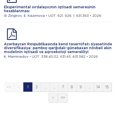
Eksperimental xırdalayıcının iqtisadi səmərəsinin
hesablanması
Ə. Zingirov
,
E. Kazımova
• UOT: 621. 926. 1: 631.363 • 2026
Azərbaycan Respublikasında kənd təsərrüfatı siyasətində
diversifikasiya: pambıq-qarğıdalı-günəbaxan növbəli əkin
modelinin iqtisadi və aqroekoloji səmərəliliyi
K. Məmmədov
• UOT: 338.43.02, 631.43, 631.582 • 2026
<<
1
2
…
…
7
8
9
…
14
15
>>