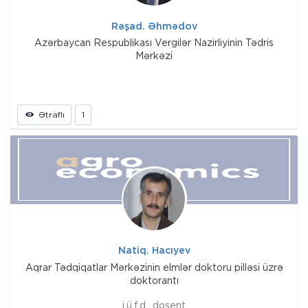
Rəşad. Əhmədov
Azərbaycan Respublikası Vergilər Nazirliyinin Tədris
Mərkəzi
Ətraflı
1
Natiq. Hacıyev
Aqrar Tədqiqatlar Mərkəzinin elmlər doktoru pilləsi üzrə
doktorantı
i.ü.f.d., dosent