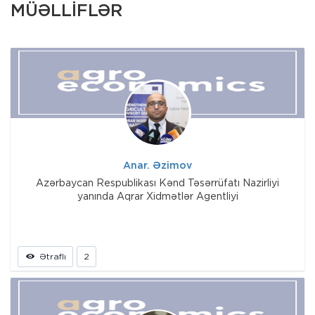
MÜƏLLİFLƏR
Anar. Əzimov
Azərbaycan Respublikası Kənd Təsərrüfatı Nazirliyi
yanında Aqrar Xidmətlər Agentliyi
Ətraflı
2