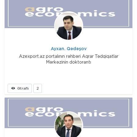
Ayxan. Qədəşov
Azexport.az portalının rəhbəri Aqrar Tədqiqatlar
Mərkəzinin doktorantı
Ətraflı
2