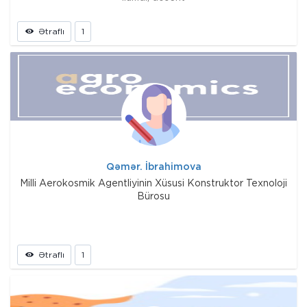
Ətraflı
1
Qəmər. İbrahimova
Milli Aerokosmik Agentliyinin Xüsusi Konstruktor Texnoloji
Bürosu
Ətraflı
1