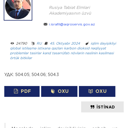
Rusiya Təbiət Elmləri
Akademiyasının üzvü
i.israfil@aqroservis.gov.az
24790 ­ ­
RU
­ ­
45. Oktyabr 2024
­ ­­ ­
iqlim dəyişikliyi
qlobal istiləşmə
istixana qazları
karbon dioksid
nəqliyyat
problemlər
təsirlər
kənd təsərrüfatı
növlərin nəslinin kəsilməsi
örtük bitkilər
УДК: 504.05; 504.06; 504.3
PDF
OXU
OXU
İSTINAD