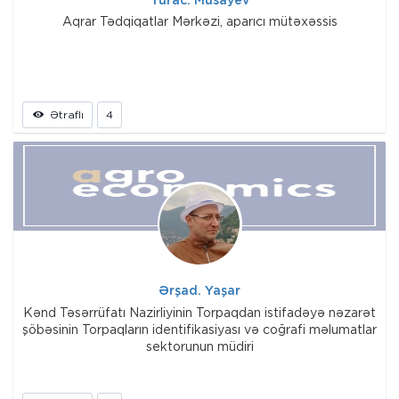
Aqrar Tədqiqatlar Mərkəzi, aparıcı mütəxəssis
Ətraflı
4
Ərşad. Yaşar
Kənd Təsərrüfatı Nazirliyinin Torpaqdan istifadəyə nəzarət
şöbəsinin Torpaqların identifikasiyası və coğrafi məlumatlar
sektorunun müdiri