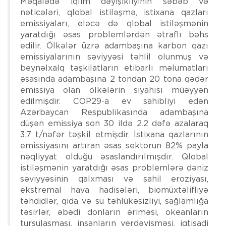
Məqalədə iqlim dəyişikliyinin səbəb və
nəticələri, qlobal istiləşmə, istixana qazları
emissiyaları, eləcə də qlobal istiləşmənin
yaratdığı əsas problemlərdən ətraflı bəhs
edilir. Ölkələr üzrə adambaşına karbon qazı
emissiyalarının səviyyəsi təhlil olunmuş və
beynəlxalq təşkilatların etibarlı məlumatları
əsasında adambaşına 2 tondan 20 tona qədər
emissiya olan ölkələrin siyahısı müəyyən
edilmişdir. COP29-a ev sahibliyi edən
Azərbaycan Respublikasında adambaşına
düşən emissiya son 30 ildə 2.2 dəfə azalaraq
3.7 t/nəfər təşkil etmişdir. İstixana qazlarının
emissiyasını artıran əsas sektorun 82% payla
nəqliyyat olduğu əsaslandırılmışdır. Qlobal
istiləşmənin yaratdığı əsas problemlərə dəniz
səviyyəsinin qalxması və sahil eroziyası,
ekstremal hava hadisələri, biomüxtəlifliyə
təhdidlər, qida və su təhlükəsizliyi, sağlamlığa
təsirlər, əbədi donların əriməsi, okeanların
turşulaşması, insanların yerdəyişməsi, iqtisadi