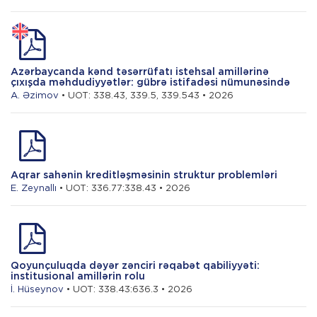
Azərbaycanda kənd təsərrüfatı istehsal amillərinə
çıxışda məhdudiyyətlər: gübrə istifadəsi nümunəsində
A. Əzimov
• UOT: 338.43, 339.5, 339.543 • 2026
Aqrar sahənin kreditləşməsinin struktur problemləri
E. Zeynallı
• UOT: 336.77:338.43 • 2026
Qoyunçuluqda dəyər zənciri rəqabət qabiliyyəti:
institusional amillərin rolu
İ. Hüseynov
• UOT: 338.43:636.3 • 2026