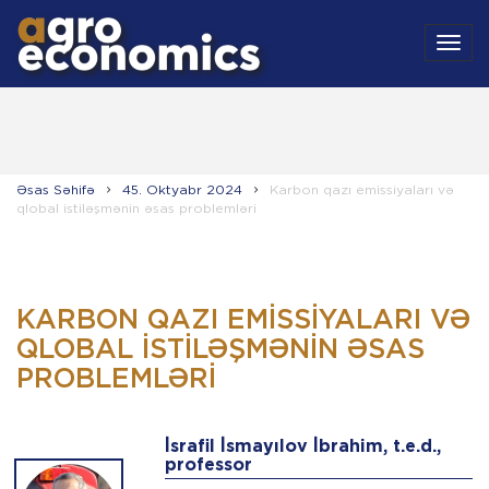
MEN
Əsas Səhifə
45. Oktyabr 2024
Karbon qazı emissiyaları və
qlobal istiləşmənin əsas problemləri
KARBON QAZI EMISSIYALARI VƏ
QLOBAL ISTILƏŞMƏNIN ƏSAS
PROBLEMLƏRI
İsrafil İsmayılov İbrahim, t.e.d.,
professor