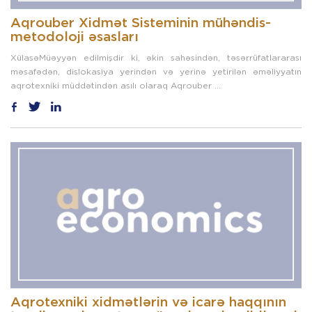
Aqrouber Xidmət Sisteminin mühəndis-
metodoloji əsasları
XülasəMüəyyən edilmişdir ki, əkin sahəsindən, təsərrüfatlararası
məsafədən, dislokasiya yerindən və yerinə yetirilən əməliyyatın
aqrotexniki müddətindən asılı olaraq Aqrouber ...
Aqrotexniki xidmətlərin və icarə haqqının