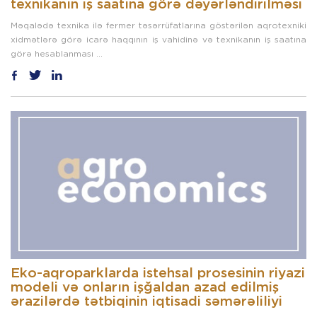
texnikanın iş saatına görə dəyərləndirilməsi
Məqalədə texnika ilə fermer təsərrüfatlarına göstərilən aqrotexniki
xidmətlərə görə icarə haqqının iş vahidinə və texnikanın iş saatına
görə hesablanması ...
Eko-aqroparklarda istehsal prosesinin riyazi
modeli və onların işğaldan azad edilmiş
ərazilərdə tətbiqinin iqtisadi səmərəliliyi