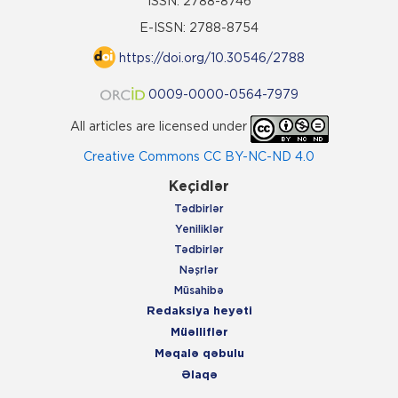
ISSN: 2788-8746
E-ISSN: 2788-8754
https://doi.org/10.30546/2788
0009-0000-0564-7979
All articles are licensed under
Creative Commons CC BY-NC-ND 4.0
Keçidlər
Tədbirlər
Yeniliklər
Tədbirlər
Nəşrlər
Müsahibə
Redaksiya heyəti
Müəlliflər
Məqalə qəbulu
Əlaqə