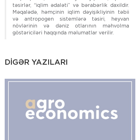
təsirlər, “iqlim ədaləti” və bərabərlik daxildir.
Məqalədə, həmçinin iqlim dəyişikliyinin təbii
və antropogen sistemlərə təsiri, heyvan
növlərinin və dəniz otlarının məhvolma
göstəriciləri haqqında məlumatlar verilir.
DİGƏR YAZILARI