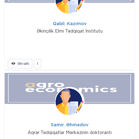
Qabil. Kazımov
Əkinçilik Elmi Tədqiqat İnstitutu
Ətraflı
1
Samir. Əhmədov
Aqrar Tədqiqatlar Mərkəzinin doktorantı