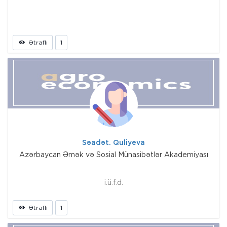
Ətraflı
1
Səadət. Quliyeva
Azərbaycan Əmək və Sosial Münasibətlər Akademiyası
i.ü.f.d.
Ətraflı
1