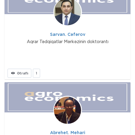
Sarvan. Cəfərov
Aqrar Tədqiqatlar Mərkəzinin doktorantı
Ətraflı
1
Abrehet. Mehari