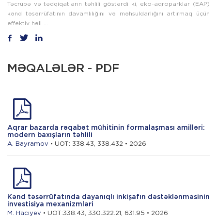
Təcrübə və tədqiqatların təhlili göstərdi ki, eko-aqroparklar (EAP)
kənd təsərrüfatının davamlılığını və məhsuldarlığını artırmaq üçün
effektiv həll ...
MƏQALƏLƏR - PDF
Aqrar bazarda rəqabət mühitinin formalaşması amilləri:
modern baxışların təhlili
A. Bayramov
• UOT: 338.43, 338.432 • 2026
Kənd təsərrüfatında dayanıqlı inkişafın dəstəklənməsinin
investisiya mexanizmləri
M. Hacıyev
• UOT:338.43, 330.322.21, 631.95 • 2026