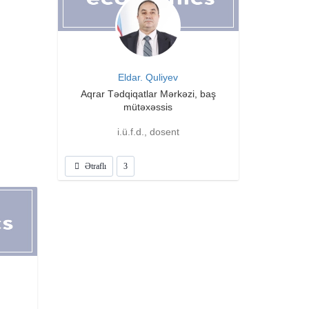
Eldar. Quliyev
Aqrar Tədqiqatlar Mərkəzi, baş
mütəxəssis
i.ü.f.d., dosent
Ətraflı
3