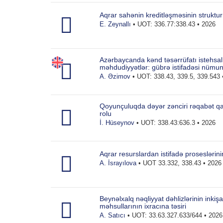
Aqrar sahənin kreditləşməsinin struktur
E. Zeynallı
• UOT: 336.77:338.43 • 2026
Azərbaycanda kənd təsərrüfatı istehsal 
məhdudiyyətlər: gübrə istifadəsi nümu
A. Əzimov
• UOT: 338.43, 339.5, 339.543 
Qoyunçuluqda dəyər zənciri rəqabət qabil
rolu
İ. Hüseynov
• UOT: 338.43:636.3 • 2026
Aqrar resurslardan istifadə proseslərini
A. İsrayılova
• UOT 33.332, 338.43 • 2026
Beynəlxalq nəqliyyat dəhlizlərinin inkişa
məhsullarının ixracına təsiri
A. Satıcı
• UOT: 33.63.327.633/644 • 2026