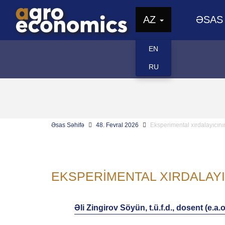
AZ
ƏSAS
EN
RU
Əsas Səhifə
48. Fevral 2026
Eksperimental xırdalayıcın
EKSPERIMENTAL XIRDALAYI
Əli Zingirov Söyün, t.ü.f.d., dosent (e.a.o