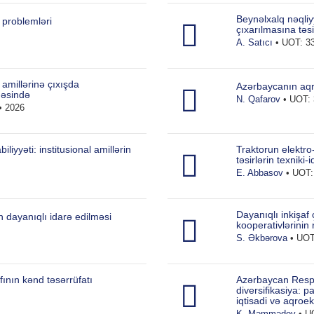
Beynəlxalq nəqliy
 problemləri
çıxarılmasına təsi
A. Satıcı
• UOT: 33
amillərinə çıxışda
Azərbaycanın aqrar
nəsində
N. Qafarov
• UOT: 
• 2026
iyyəti: institusional amillərin
Traktorun elektro
təsirlərin texniki-
E. Abbasov
• UOT: 
Dayanıqlı inkişaf
n dayanıqlı idarə edilməsi
kooperativlərinin 
S. Əkbərova
• UOT:
fının kənd təsərrüfatı
Azərbaycan Respu
diversifikasiya: 
iqtisadi və aqroeko
K. Məmmədov
• UO