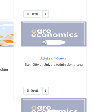
Ətraflı
1
Aytəkin. Hüseynli
Bakı Dövlət Universitetinin doktorantı
rektor
Ətraflı
1