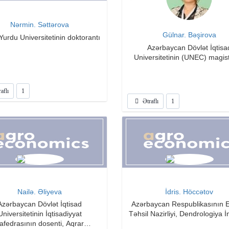
Nərmin. Səttərova
Gülnar. Bəşirova
Yurdu Universitetinin doktorantı
Azərbaycan Dövlət İqtisa
Universitetinin (UNEC) magist
aflı
1
Ətraflı
1
Nailə. Əliyeva
İdris. Höccətov
Azərbaycan Dövlət İqtisad
Azərbaycan Respublikasının 
Universitetinin İqtisadiyyat
Təhsil Nazirliyi, Dendrologiya İn
afedrasının dosenti, Aqrar