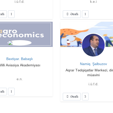
i.ü.f.d.
k.e.i
iqatlar Mərkəzinin doktorantı
aflı
1
Ətraflı
1
Bəxtiyar. Babaşlı
Namiq. Şalbuzov
Milli Aviasiya Akademiyası
Aqrar Tədqiqatlar Mərkəzi, di
müavini
e.n.
i.ü.f.d.
aflı
1
Ətraflı
5