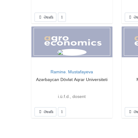
Tədq
Ətraflı
1
Ətr
Raminə. Mustafayeva
Azərbaycan Dövlət Aqrar Universiteti
i.ü.f.d., dosent
Ətraflı
1
Ətr