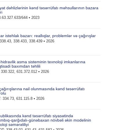
yat dəhlizlərinin kənd təsərrüfatı məhsullarının bazara
ri
.63.327.633/644 • 2023
 istehlak bazarı: reallıqlar, problemlər və çağırışlar
338.43, 338.433, 338.439 • 2026
-hidravlik asma sisteminin texnoloji imkanlarına
iqtisadi baxımdan təhlili
330.322, 631.372.012 • 2026
 çağırışlarına nail olunmasında kənd təsərrüfatı
rolu
 334.73, 631.115.8 • 2026
blikasında kənd təsərrüfatı siyasətində
pambıq-qarğıdalı-günəbaxan növbəli əkin modelinin
loji səmərəliliyi
T: 338.43.02, 631.43, 631.582 • 2026