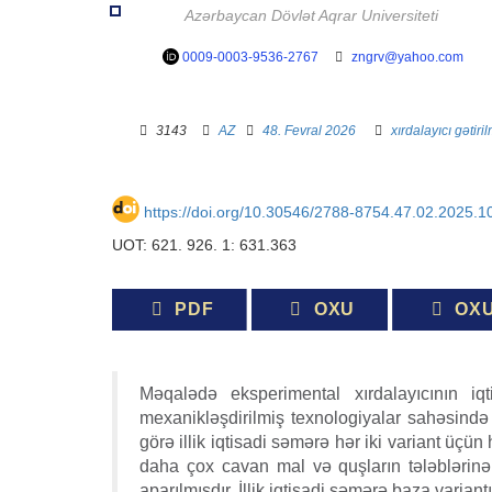
Azərbaycan Dövlət Aqrar Universiteti
0009-0003-9536-2767
zngrv@yahoo.com
3143 ­ ­
AZ
­ ­
48. Fevral 2026
­ ­­ ­
xırdalayıcı
gətiri
https://doi.org/10.30546/2788-8754.47.02.2025.1
UOT: 621. 926. 1: 631.363
PDF
OXU
OX
Məqalədə eksperimental xırdalayıcının iqt
mexanikləşdirilmiş texnologiyalar sahəsində
görə illik iqtisadi səmərə hər iki variant üçü
daha çox cavan mal və quşların tələblərin
aparılmışdır. İllik iqtisadi səmərə baza variantı