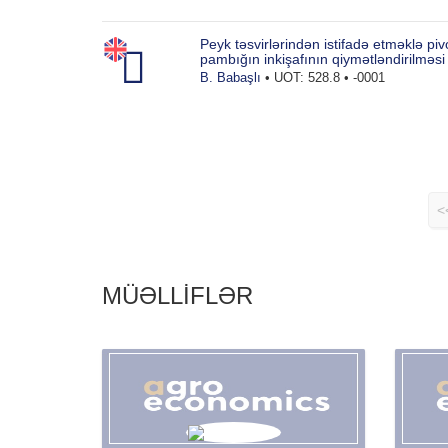
Peyk təsvirlərindən istifadə etməklə pi
pambığın inkişafının qiymətləndirilməsi v
B. Babaşlı
• UOT: 528.8 • -0001
<
MÜƏLLİFLƏR