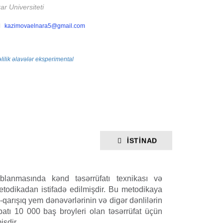
r Universiteti
kazimovaelnara5@gmail.com
lilik
əlavələr
eksperimental
İSTINAD
ablanmasında kənd təsərrüfatı texnikası və
etodikadan istifadə edilmişdir. Bu metodikaya
i-qarışıq yem dənəvərlərinin və digər dənlilərin
tı 10 000 baş broyleri olan təsərrüfat üçün
mişdir.