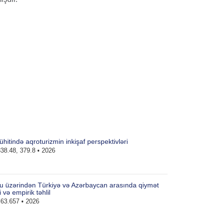
hitində aqroturizmin inkişaf perspektivləri
38.48, 379.8 • 2026
ru üzərindən Türkiyə və Azərbaycan arasında qiymət
 və empirik təhlil
63.657 • 2026