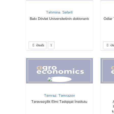
Təhminə. Səfərli
Bakı Dövlət Universitetinin doktorantı
Odlar 
Ətraflı
1
Ətr
Təmraz. Təmrazov
Tərəvəzçilik Elmi Tədqiqat İnstitutu
k