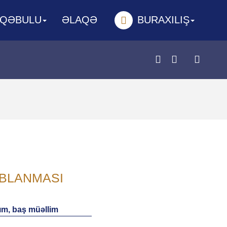
 QƏBULU
ƏLAQƏ
BURAXILIŞ
ABLANMASI
ım, baş müəllim