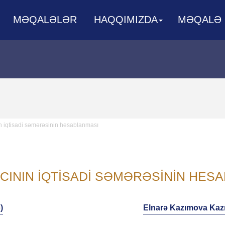
MƏQALƏLƏR
HAQQIMIZDA
MƏQALƏ
ın iqtisadi səmərəsinin hesablanması
CININ IQTISADI SƏMƏRƏSININ HES
)
Elnarə Kazımova Kaz