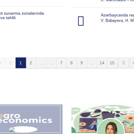
vot suvarma zonalarında
Azərbaycanda regio
ə təhlili
V. Babayeva
,
H. M
<
1
2
…
…
7
8
9
…
14
15