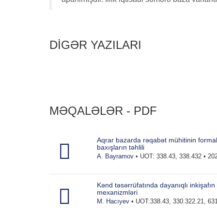
DİGƏR YAZILARI
MƏQALƏLƏR - PDF
Aqrar bazarda rəqabət mühitinin forma
baxışların təhlili
A. Bayramov
• UOT: 338.43, 338.432 • 20
Kənd təsərrüfatında dayanıqlı inkişafın
mexanizmləri
M. Hacıyev
• UOT:338.43, 330.322.21, 631