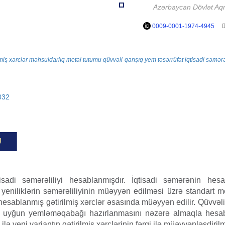
Azərbaycan Dövlət Aqra
0009-0001-1974-4945
lmiş xərclər
məhsuldarlıq
metal tutumu
qüvvəli-qarışıq yem
təsərrüfat
iqtisadi səmərə
032
U
isadi səmərəliliyi hesablanmışdır. İqtisadi səmərənin hes
 yeniliklərin səmərəliliyinin müəyyən edilməsi üzrə standart m
n hesablanmış gətirilmiş xərclər əsasında müəyyən edilir. Qüvvəl
ə uyğun yemləməqabağı hazırlanmasını nəzərə almaqla hesaba
 ilə yeni variantın gətirilmiş xərclərinin fərqi ilə müəyyənləşdiril