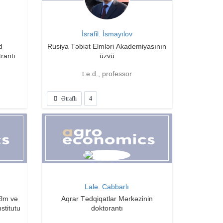
İsrafil. İsmayılov
d
Rusiya Təbiət Elmləri Akademiyasının
rantı
üzvü
t.e.d., professor
Ətraflı
4
Lalə. Cabbarlı
Elm və
Aqrar Tədqiqatlar Mərkəzinin
stitutu
doktorantı