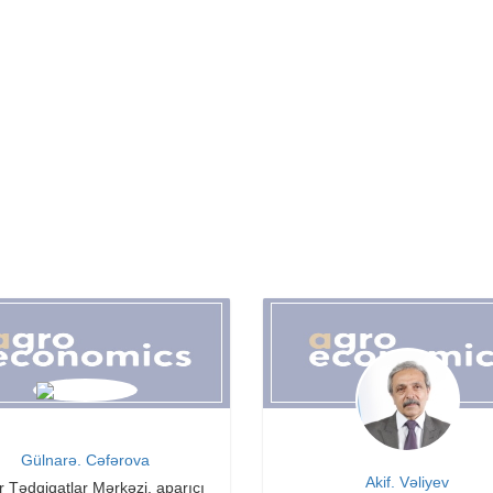
Gülnarə. Cəfərova
Akif. Vəliyev
r Tədqiqatlar Mərkəzi, aparıcı