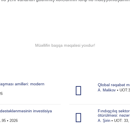
Müəllifin başqa məqaləsi yoxdur!
laşması amilləri: modern
Qlobal rəqabət mü
A. Məlikov
• UOT:3
26
 dəstəklənməsinin investisiya
Fındıqçılıq sekto
ötürülməsi: nəzəri
.95 • 2026
A. Şirin
• UOT: 33, 