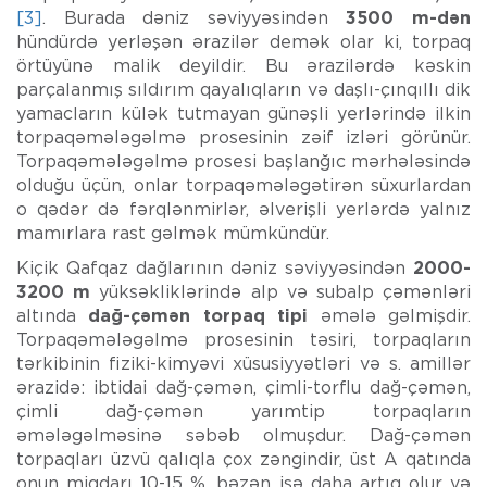
[3]
. Burada dəniz səviyyəsindən
3500 m-dən
hündürdə yerləşən ərazilər demək olar ki, torpaq
örtüyünə malik deyildir. Bu ərazilərdə kəskin
parçalanmış sıldırım qayalıqların və daşlı-çınqıllı dik
yamacların külək tutmayan günəşli yerlərində ilkin
torpaqəmələgəlmə prosesinin zəif izləri görünür.
Torpaqəmələgəlmə prosesi başlanğıc mərhələsində
olduğu üçün, onlar torpaqəmələgətirən süxurlardan
o qədər də fərqlənmirlər, əlverişli yerlərdə yalnız
mamırlara rast gəlmək mümkündür.
Kiçik Qafqaz dağlarının dəniz səviyyəsindən
2000-
3200 m
yüksəkliklərində alp və subalp çəmənləri
altında
dağ-çəmən torpaq tipi
əmələ gəlmişdir.
Torpaqəmələgəlmə prosesinin təsiri, torpaqların
tərkibinin fiziki-kimyəvi xüsusiyyətləri və s. amillər
ərazidə: ibtidai dağ-çəmən, çimli-torflu dağ-çəmən,
çimli dağ-çəmən yarımtip torpaqların
əmələgəlməsinə səbəb olmuşdur. Dağ-çəmən
torpaqları üzvü qalıqla çox zəngindir, üst A qatında
onun miqdarı 10-15 %, bəzən isə daha artıq olur və