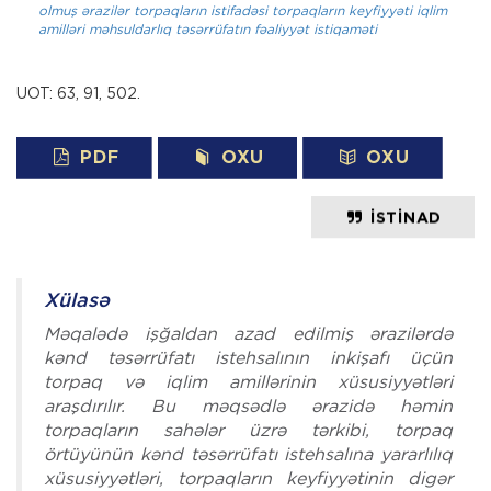
olmuş ərazilər
torpaqların istifadəsi
torpaqların keyfiyyəti
iqlim
amilləri
məhsuldarlıq
təsərrüfatın fəaliyyət istiqaməti
UOT: 63, 91, 502.
PDF
OXU
OXU
İSTINAD
Xülasə
Məqalədə işğaldan azad edilmiş ərazilərdə
kənd təsərrüfatı istehsalının inkişafı üçün
torpaq və iqlim amillərinin xüsusiyyətləri
araşdırılır. Bu məqsədlə ərazidə həmin
torpaqların sahələr üzrə tərkibi, torpaq
örtüyünün kənd təsərrüfatı istehsalına yararlılıq
xüsusiyyətləri, torpaqların keyfiyyətinin digər