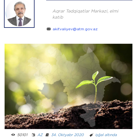
Aqrar Tədqiqatlar Mərkəzi, elmi
katib
akif.valiyev@atm.gov.az
50101 ­ ­
AZ
­ ­
34. Oktyabr 2020
­ ­­ ­
işğal altında