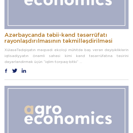
Azərbaycanda təbii-kənd təsərrüfatı
rayonlaşdırılmasının təkmilləşdirilməsi
XülasəTədqiqatın məqsədi ekoloji mühitdə baş verən dəyişikliklərin
iqtisadiyyatın önəmli sahəsi kimi kənd təsərrüfatına təsirini
dəyərləndirmək üçün “iqlim-torpaq-bitki” ...