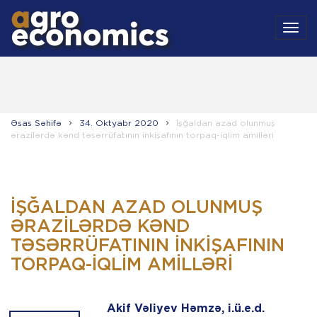
MEN
Əsas Səhifə
34. Oktyabr 2020
İşğaldan azad olunmuş
ərazilərdə kənd təsərrüfatının inkişafının torpaq-iqlim amilləri
İŞĞALDAN AZAD OLUNMUŞ
ƏRAZILƏRDƏ KƏND
TƏSƏRRÜFATININ INKIŞAFININ
TORPAQ-IQLIM AMILLƏRI
Akif Vəliyev Həmzə, i.ü.e.d.