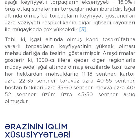
aşağı keyfiyyətli torpaqların əksəriyyəti – 16,0%-i
örüş-otlaq sahələrinin torpaqlarından ibarətdir. İşğal
altında olmuş bu torpaqların keyfiyyət göstəriciləri
üzrə vəziyyəti respublikanın digər iqtisadi rayonları
ilə müqayisədə çox yüksəkdir
[3]
.
Təbii ki, işğal altında olmuş kənd təsərrüfatına
yararlı torpaqların keyfiyyətinin yüksək olması
məhsuldarlığa da təsirini göstərmişdir. Araşdırmalar
göstərir ki, 1990-cı illərə qədər digər regionlarla
müqayisədə işğal altında olmuş ərazilərdə taxıl üzrə
hər hektardan məhsuldarlıq 11-18 sentner, kartof
üzrə 22-35 sentner, tərəvəz üzrə 40-55 sentner,
bostan bitkiləri üzrə 35-60 sentner, meyvə üzrə 40-
52 sentner, üzüm üzrə 45-50 sentner artıq
olmuşdur.
ƏRAZININ IQLIM
XÜSUSIYYƏTLƏRI