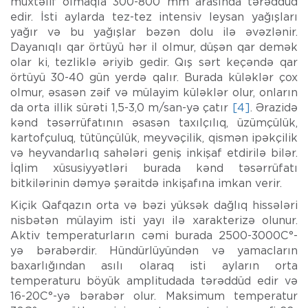
müxtəlif olmaqla 300-800 mm arasında tərəddüd
edir. İsti aylarda tez-tez intensiv leysan yağışları
yağır və bu yağışlar bəzən dolu ilə əvəzlənir.
Dayanıqlı qar örtüyü hər il olmur, düşən qar demək
olar ki, tezliklə əriyib gedir. Qış sərt keçəndə qar
örtüyü 30-40 gün yerdə qalır. Burada küləklər çox
olmur, əsasən zəif və mülayim küləklər olur, onların
da orta illik sürəti 1,5-3,0 m/san-yə çatır
[4]
. Ərazidə
kənd təsərrüfatının əsasən taxılçılıq, üzümçülük,
kartofçuluq, tütünçülük, meyvəçilik, qismən ipəkçilik
və heyvandarlıq sahələri geniş inkişaf etdirilə bilər.
İqlim xüsusiyyətləri burada kənd təsərrüfatı
bitkilərinin dəmyə şəraitdə inkişafına imkan verir.
Kiçik Qafqazın orta və bəzi yüksək dağlıq hissələri
nisbətən mülayim isti yayı ilə xarakterizə olunur.
Aktiv temperaturların cəmi burada 2500-3000C°-
yə bərabərdir. Hündürlüyündən və yamacların
baxarlığından asılı olaraq isti ayların orta
temperaturu böyük amplitudada tərəddüd edir və
16-20C°-yə bərabər olur. Maksimum temperatur