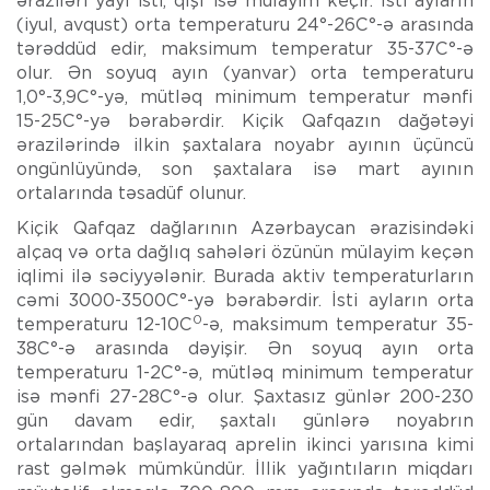
əraziləri yayı isti, qışı isə mülayim keçir. İsti ayların
(iyul, avqust) orta temperaturu 24°-26C°-ə arasında
tərəddüd edir, maksimum temperatur 35-37C°-ə
olur. Ən soyuq ayın (yanvar) orta temperaturu
1,0°-3,9C°-yə, mütləq minimum temperatur mənfi
15-25C°-yə bərabərdir. Kiçik Qafqazın dağətəyi
ərazilərində ilkin şaxtalara noyabr ayının üçüncü
ongünlüyündə, son şaxtalara isə mart ayının
ortalarında təsadüf olunur.
Kiçik Qafqaz dağlarının Azərbaycan ərazisindəki
alçaq və orta dağlıq sahələri özünün mülayim keçən
iqlimi ilə səciyyələnir. Burada aktiv temperaturların
cəmi 3000-3500C°-yə bərabərdir. İsti ayların orta
0
temperaturu 12-10C
-ə, maksimum temperatur 35-
38C°-ə arasında dəyişir. Ən soyuq ayın orta
temperaturu 1-2C°-ə, mütləq minimum temperatur
isə mənfi 27-28C°-ə olur. Şaxtasız günlər 200-230
gün davam edir, şaxtalı günlərə noyabrın
ortalarından başlayaraq aprelin ikinci yarısına kimi
rast gəlmək mümkündür. İllik yağıntıların miqdarı