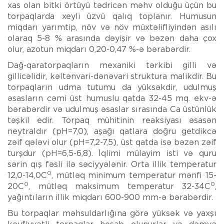
xas olan bitki örtüyü tədricən məhv olduğu üçün bu
torpaqlarda xeyli üzvü qalıq toplanır. Humusun
miqdarı yarımtip, növ və növ müxtəlifliyindən asılı
olaraq 5-8 % arasında dəyişir və bəzən daha çox
olur, azotun miqdarı 0,20-0,47 %-ə bərabərdir.
Dağ-qaratorpaqların mexaniki tərkibi gilli və
gillicəlidir, kəltənvari-dənəvari struktura malikdir. Bu
torpaqların udma tutumu da yüksəkdir, udulmuş
əsasların cəmi üst humuslu qatda 32-45 mq. ekv-ə
bərabərdir və udulmuş əsaslar sırasında Ca üstünlük
təşkil edir. Torpaq mühitinin reaksiyası əsasən
neytraldır (pH=7,0), aşağı qatlara doğru getdikcə
zəif qələvi olur (pH=7,2-7,5), üst qatda isə bəzən zəif
turşdur (pH=6,5-6,8). İqlimi mülayim isti və quru
sərin qış fəsli ilə səciyyələnir. Orta illik temperatur
0
12,0-14,0C
, mütləq minimum temperatur mənfi 15-
0
0
20C
, mütləq maksimum temperatur 32-34C
,
yağıntıların illik miqdarı 600-900 mm-ə bərabərdir.
Bu torpaqlar məhsuldarlığına görə yüksək və yaxşı