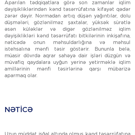
Aparılan tədqiqatlara görə son zamanlar iqlim
dəyişikliklərindən kənd təsərrüfatına kifayət qədər
zərər dəyir. Normadan artıq düşən yağıntılar, dolu
düşmələri, gözlənilməz şaxtalar, yüksək sürətlə
əsən küləklər və digər gözlənilməz iqlim
dəyişiklikləri kənd təsərrüfatı bitkilərinin inkişafına,
nəticədə onun məhsuldarlığına və məhsul
istehsalına mənfi təsir göstərir. Bununla belə,
müasir dövrdə aqrar sahəyə dair işləri düzgün və
müvafiq qaydalara uyğun ye­rinə yetirməklə iqlim
amillərinin mənfi təsirlərinə qarşı mübarizə
aparmaq olar.
NƏTICƏ
Uzun müddət işğal altında olmuş kənd təsərrüfatına