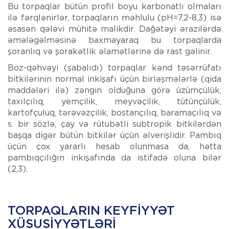
Bu torpaqlar bütün profil boyu karbonatlı olmaları
ilə fərqlənirlər, torpaqların məhlulu (pH=7,2-8,3) isə
əsasən qələvi mühitə malikdir. Dağətəyi ərazilərdə
əmələgəlməsinə baxmayaraq bu torpaqlarda
şoranlıq və şorakətlik əlamətlərinə də rast gəlinir.
Boz-qəhvəyi (şabalıdı) torpaqlar kənd təsərrüfatı
bitkilərinin normal inkişafı üçün birləşmələrlə (qida
maddələri ilə) zəngin olduğuna görə üzümçülük,
taxılçılıq, yemçilik, meyvəçilik, tütünçülük,
kartofçuluq, tərəvəzçilik, bostançılıq, baramaçılıq və
s. bir sözlə, çay və rütubətli subtropik bitkilərdən
başqa digər bütün bitkilər üçün əlverişlidir. Pambıq
üçün çox yararlı hesab olunmasa da, hətta
pambıqçılığın inkişafında da istifadə oluna bilər
(2,3).
TORPAQLARIN KEYFIYYƏT
XÜSUSIYYƏTLƏRI