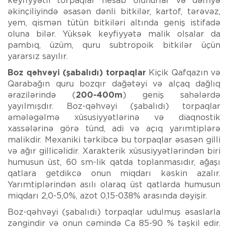
keyfiyyətli torpaqlar hesab olunurlar və dəmyə
əkinçiliyində əsasən dənli bitkilər, kartof, tərəvəz,
yem, qismən tütün bitkiləri altında geniş istifadə
oluna bilər. Yüksək keyfiyyətə malik olsalar da
pambıq, üzüm, quru subtropoik bitkilər üçün
yararsız sayılır.
Boz qəhvəyi (şabalıdı) torpaqlar
Kiçik Qafqazın və
Qarabağın quru bozqır dağətəyi və alçaq dağlıq
ərazilərində (
200-400m
) geniş sahələrdə
yayılmışdır. Boz-qəhvəyi (şabalıdı) torpaqlar
əmələgəlmə xüsusiyyətlərinə və diaqnostik
xassələrinə görə tünd, adi və açıq yarımtiplərə
malikdir. Mexaniki tərkibcə bu torpaqlar əsasən gilli
və ağır gillicəlidir. Xarakterik xüsusiyyətlərindən biri
humusun üst, 60 sm-lik qatda toplanmasıdır, ağaşı
qatlara getdikcə onun miqdarı kəskin azalır.
Yarımtiplərindən asılı olaraq üst qatlarda humusun
miqdarı 2,0-5,0%, azot 0,15-038% arasında dəyişir.
Boz-qəhvəyi (şabalıdı) torpaqlar udulmuş əsaslarla
zəngindir və onun cəmində Ca 85-90 % təşkil edir.