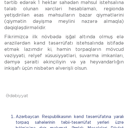
tərtib edərək 1 hektar sahədən məhsul istehsalına
tələb olunan xərcləri hesablamalı, regionda
yetişdirilən əsas məhsulların bazar qiymətlərini
(qiymətin dəyişmə meylini nəzərə almaqla)
dəqiqləşdirməlidir.
Fikrimizcə ilk növbədə işğal altında olmuş elə
ərazilərdən kənd təsərrüfatı istehsalında istifadə
etmək lazımdır ki, həmin torpaqların mövcud
vəziyyəti, relyef xüsusiyyətləri, suvarma imkanları,
dəmyə şəraiti əkinçiliyin və ya heyvandarlığın
inkişafı üçün nisbətən əlverişli olsun.
Ədəbiyyat
Azərbaycan Respublikasının kənd təsərrüfatına yaralı
torpaq sahələrinin təbii-təsərrüfat yerləri üzrə
bölgüsünə dair məlumat. Əmlak Məsələləri Dövlət