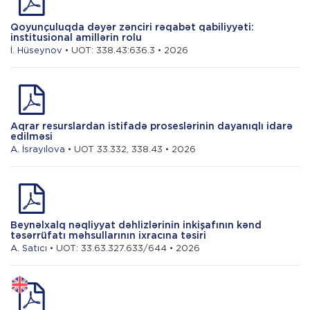
Qoyunçuluqda dəyər zənciri rəqabət qabiliyyəti:
institusional amillərin rolu
İ. Hüseynov
• UOT: 338.43:636.3 • 2026
Aqrar resurslardan istifadə proseslərinin dayanıqlı idarə
edilməsi
A. İsrayılova
• UOT 33.332, 338.43 • 2026
Beynəlxalq nəqliyyat dəhlizlərinin inkişafının kənd
təsərrüfatı məhsullarının ixracına təsiri
A. Satıcı
• UOT: 33.63.327.633/644 • 2026