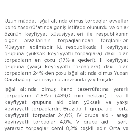
Uzun müddət işğal altında olmuş torpaqlar əvvəllər
kənd təsərrüfatında geniş istifadə olunurdu və onlar
özünün keyfiyyət xüsusiyyətləri ilə respublikanın
digər ərazilərinin torpaqlarından fərqlənirlər.
Müəyyən edilmişdir ki, respublikada I keyfiyyət
qrupuna (yüksək keyfiyyətli torpaqlara) daxil olan
torpaqların ən çoxu (17%-ə qədəri), II keyfiyyət
qrupuna (yaxşı keyfiyyətli torpaqlara) daxil olan
torpaqların 24%-dən çoxu işğal altında olmuş Yuxarı
Qarabağ iqtisadi rayonu ərazisində yayılmışdır.
İşğal altında olmuş kənd təsərrüfatına yararlı
torpaqların 71,8%-i (489,0 min hektarı) I və II
keyfiyyət qrupuna aid olan yüksək və yaxşı
keyfiyyətli torpaqlardır. Ərazidə III qrupa aid - orta
keyfiyyətli torpaqlar 24,0%, IV qrupa aid - aşağı
keyfiyyətli torpaqlar 4,0%, V qrupa aid - şərti
yararsız torpaqlar cəmi 0,2% təşkil edir. Orta və