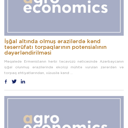
İşğal altında olmuş ərazilərdə kənd
təsərrüfatı torpaqlarının potensialının
dəyərləndirilməsi
Məqalədə Ermənistanın hərbi təcavüzü nəticəsində Azərbaycanın
işğal olunmuş ərazilərində ekoloji mühitə vurulan zərərdən və
torpaq ehtiyatlarından, xüsusilə kənd ...