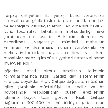
Torpaq ehtiyatları ilə yanaşı kənd təsərrüfatı
istehsalına ən güclü təsir edən təbii amillərdən biri
də
aqroiqlim
xüsusiyyətlərdir. Heç kimə sirr deyil ki,
kənd təsərrüfatı bitkilərinin məhsuldarlığı hava
şəraitindən çox asılıdır. Bitkilərin əkilməsi və
becərilməsi, vegetasiya müddəti, məhsulun
yığılması və daşınması, mühüm aqrotexniki və
meliorativ tədbirlərin həyata keçirilməsi və s. kimi
məsələlər məhz iqlim xüsusiyyətləri nəzərə alınaraq
müəyyən edilir.
İşğaldan azad olmuş ərazilərin iqliminin
formalaşmasında Kiçik Qafqaz dağ sistem­lərinin
rolu çox böyükdür. Kiçik Qafqaz dağ sistemi özünün
iqlim şəraitinin müxtəlifliyi ilə seçilir və öz
növbəsində respublikanın düzən ərazilərinin
iqliminə böyük təsir göstərir. Kiçik Qafqaz
dağlarının 300-400 m hündürlüyə qədər olan