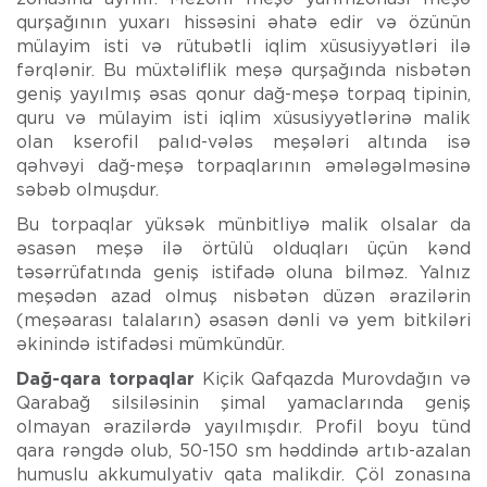
qurşağının yuxarı hissəsini əhatə edir və özünün
mülayim isti və rütubətli iqlim xüsusiyyətləri ilə
fərqlənir. Bu müxtəliflik meşə qurşağında nisbətən
geniş yayılmış əsas qonur dağ-meşə torpaq tipinin,
quru və mülayim isti iqlim xüsusiyyətlərinə malik
olan kserofil palıd-vələs meşələri altında isə
qəhvəyi dağ-meşə torpaqlarının əmələgəlməsinə
səbəb olmuşdur.
Bu torpaqlar yüksək münbitliyə malik olsalar da
əsasən meşə ilə örtülü olduqları üçün kənd
təsərrüfatında geniş istifadə oluna bilməz. Yalnız
meşədən azad olmuş nisbətən düzən ərazilərin
(meşəarası talaların) əsasən dənli və yem bitkiləri
əkinində istifadəsi mümkündür.
Dağ-qara torpaqlar
Kiçik Qafqazda Murovdağın və
Qarabağ silsiləsinin şimal yamaclarında geniş
olmayan ərazilərdə yayılmışdır. Profil boyu tünd
qara rəngdə olub, 50-150 sm həddində artıb-azalan
humuslu akkumulyativ qata malikdir. Çöl zonasına