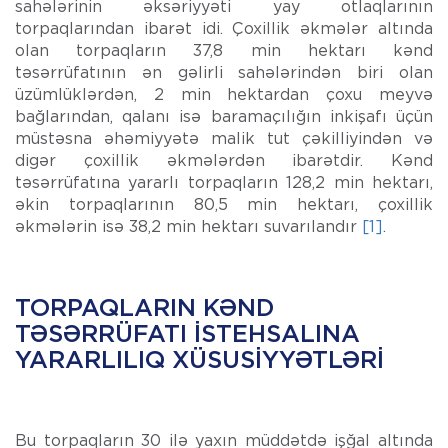
sahələrinin əksəriyyəti yay otlaqlarının
torpaqlarından ibarət idi. Çoxillik əkmələr altında
olan torpaqların 37,8 min hektarı kənd
təsərrüfatının ən gəlirli sahələrindən biri olan
üzümlüklərdən, 2 min hektardan çoxu meyvə
bağlarından, qalanı isə baramaçılığın inkişafı üçün
müstəsna əhəmiyyətə malik tut çəkilliyindən və
digər çoxillik əkmələrdən ibarətdir. Kənd
təsərrüfatına yararlı torpaqların 128,2 min hektarı,
əkin torpaqlarının 80,5 min hektarı, çoxillik
əkmələrin isə 38,2 min hektarı suvarılandır
[1]
.
TORPAQLARIN KƏND
TƏSƏRRÜFATI ISTEHSALINA
YARARLILIQ XÜSUSIYYƏTLƏRI
Bu torpaqların 30 ilə yaxın müddətdə işğal altında