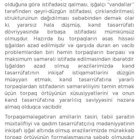
olduğuna görə istifadəsiz qalması, işğalçı “vandallar”
tərəfindən qeyri-düzgün istifadəsi, çirkləndirilməsi,
strukturuinun dağıdılması səbəbindən demək olar
ki, yararsız hala düşmüş, kənd təsərrüfatı
dövriyyəsində birbaşa istifadəsi mümkünsüz
olmuşdur. Hazırda bu torpaqların əsas hissəsi
işğaldan azad edilmişdir və qarşıda duran ən vacib
problemlərdən biri həmin torpaqların bərpası və
maksimum səmərəli istifadə edilməsindən ibarətdir.
İşğaldan azad olmuş ərazilərimizdə kənd
təsərrüfatının inkişaf istiqamətlərini düzgün
müəyyən etmək, kənd təsərrüfatına yararlı
torpaqlardan istifadənin səmərəliliyini təmin etmək
üçün torpaq örtüyünün xüsusiyyətlərini və onun
kənd təsərrüfatına yararlılıq səviyyəsini nəzərə
almaq olduqca vacibdir.
Torpaqəmələgətirən amillərin təsiri, təbii şəraitin
müxtəlifliyi və qədim təsərrüfatçılıq mədəniyyətinin
inkişafı işğal altında olmuş ərazilərimizdə mürəkkəb
torpaq örtüyünün formalaşmasına səbəb olmuşdur