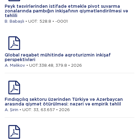
Peyk təsvirlərindən istifadə etməklə pivot suvarma
zonalarında pambığın inkişafının qiymətləndirilməsi və
təhlili
B. Babaşlı
• UOT: 528.8 • -0001
Qlobal rəqabət mühitində aqroturizmin inkişaf
perspektivləri
A. Məlikov
• UOT:338.48, 379.8 • 2026
Fındıqçılıq sektoru üzərindən Türkiyə və Azərbaycan
arasında qiymət ötürülməsi: nəzəri və empirik təhlil
A. Şirin
• UOT: 33, 63.657 • 2026