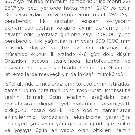
30C°-yə, mütləq minimum temperatur isə mənfi 22-
25C°-yə, bəzi yerlərdə hətta mənfi 27C°-yə çatır.
Ən soyuq ayların orta temperaturu mənfi 2-4C°-yə
bərabərdir. İlk şaxtalar əsasən oktyabrın
axırlarından başlayır və aprel ayının axırlarına kimi
davam edir. Şaxtasız günlərin sayı 150-200 günə
bərabərdir. İllik yağıntıların miqdarı 300-1000 mm
arasında dəyişir və tez-tez dolu düşməsi ilə
müşahidə olunur, il ərzində 4-6 gün dolu düşür.
Ərazidən əsasən taxılçılıqda, kartofçuluqda və
heyvandarlıqda geniş istifadə etmək olar. Nisbətən
isti ərazilərdə meyvəçiliyin də inkişafı mümkündür.
İşğal altında olmuş ərazilərin torpaqlarının istifadəsi
zamanı iqlim şəraitinin kənd təsərrüfatı istehsalına
təsirini bilmək üçün əhalinin aşağıdakı bəzi
məsələlərə diqqət yetirmələrinin əhəmiyyətli
olduğunu hesab edirik. Hələ qədim zamanlarda
əkinçilərimiz torpaqların əkin-biçinə yararlığını
onun yerləşməsində, yəni güntutarlığında görərdilər
və yaşayış üçün ən vacib olan bitkiləri həmin