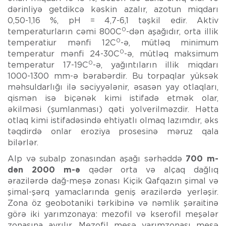
dərinliyə getdikcə kəskin azalır, azotun miqdarı
0,50-1,16 %, pH = 4,7-6,1 təşkil edir. Aktiv
0
temperaturların cəmi 800C
-dən aşağıdır, orta illik
0
temperatiur mənfi 12C
-ə, mütləq minimum
0
temperatur mənfi 24-30C
-ə, mütləq maksimum
0
temperatur 17-19C
-ə, yağıntıların illik miqdarı
1000-1300 mm-ə bərabərdir. Bu torpaqlar yüksək
məhsuldarlığı ilə səciyyələnir, əsasən yay otlaqları,
qismən isə biçənək kimi istifadə etmək olar,
əkilməsi (şumlanması) qəti yolverilməzdir. Hətta
otlaq kimi istifadəsində ehtiyatlı olmaq lazımdır, əks
təqdirdə onlar eroziya prosesinə məruz qala
bilərlər.
Alp və subalp zonasından aşağı sərhəddə
700 m-
dən 2000 m-ə
qədər orta və alçaq dağlıq
ərazilərdə dağ-meşə zonası Kiçik Qafqazın şimal və
şimal-şərq yamaclarında geniş ərazilərdə yerləşir.
Zona öz geobotaniki tərkibinə və nəmlik şəraitinə
görə iki yarımzonaya: mezofil və kserofil meşələr
zonasına ayrılır. Mezofil meşə yarımzonası meşə