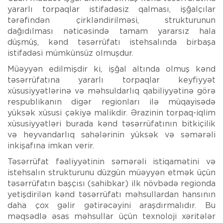
yararlı torpaqlar istifadəsiz qalması, işğalçılar
tərəfindən çirkləndirilməsi, strukturunun
dağıdılması nəticəsində tamam yararsız hala
düşmüş, kənd təsərrüfatı istehsalında birbaşa
istifadəsi mümkünsüz olmuşdur.
Müəyyən edilmişdir ki, işğal altında olmuş kənd
təsərrüfatına yararlı torpaqlar keyfiyyət
xüsusiyyətlərinə və məhsuldarlıq qabiliyyətinə görə
respublikanın digər regionları ilə müqayisədə
yüksək xüsusi çəkiyə malikdir. Ərazinin torpaq-iqlim
xüsusiyyətləri burada kənd təsərrüfatının bitkiçilik
və heyvandarlıq sahələrinin yüksək və səmərəli
inkişafına imkan verir.
Təsərrüfat fəaliyyətinin səmərəli istiqamətini və
istehsalın strukturunu düzgün müəyyən etmək üçün
təsərrüfatın başçısı (sahibkar) ilk növbədə regionda
yetişdirilən kənd təsərrüfatı məhsullardan hansının
daha çox gəlir gətirəcəyini araşdırmalıdır. Bu
məqsədlə əsas məhsullar üçün texnoloji xəritələr