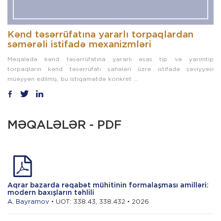
Kənd təsərrüfatına yararlı torpaqlardan
səmərəli istifadə mexanizmləri
Məqalədə kənd təsərrüfatına yararlı əsas tip və yarımtip
torpaqların kənd təsərrüfatı sahələri üzrə istifadə səviyyəsi
müəyyən edilmiş, bu istiqamətdə konkret ...
MƏQALƏLƏR - PDF
Aqrar bazarda rəqabət mühitinin formalaşması amilləri:
modern baxışların təhlili
A. Bayramov
• UOT: 338.43, 338.432 • 2026