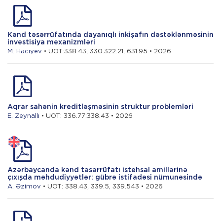
Kənd təsərrüfatında dayanıqlı inkişafın dəstəklənməsinin
investisiya mexanizmləri
M. Hacıyev
• UOT:338.43, 330.322.21, 631.95 • 2026
Aqrar sahənin kreditləşməsinin struktur problemləri
E. Zeynallı
• UOT: 336.77:338.43 • 2026
Azərbaycanda kənd təsərrüfatı istehsal amillərinə
çıxışda məhdudiyyətlər: gübrə istifadəsi nümunəsində
A. Əzimov
• UOT: 338.43, 339.5, 339.543 • 2026