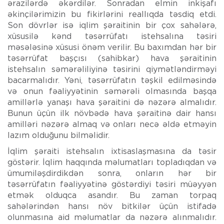
ərazilərdə əkərdilər. Sonradan elmin inkişafı
əkinçilərimizin bu fikirlərini reallıqda təsdiq etdi.
Son dövrlər isə iqlim şəraitinin bir çox sahələrə,
xüsusilə kənd təsərrüfatı istehsalına təsiri
məsələsinə xüsusi önəm verilir. Bu baxımdan hər bir
təsərrüfat başçısı (sahibkar) hava şəraitinin
istehsalın səmərəliliyinə təsirini qiymətləndirməyi
bacarmalıdır. Yəni, təsərrüfatın təşkil edilməsində
və onun fəaliyyətinin səmərəli olmasında başqa
amillərlə yanaşı hava şəraitini də nəzərə almalıdır.
Bunun üçün ilk növbədə hava şəraitinə dair hansı
amilləri nəzərə almaq və onları necə əldə etməyin
lazım olduğunu bilməlidir.
İqlim şəraiti istehsalın ixtisaslaşmasına da təsir
göstərir. İqlim haqqında məlumatları topladıqdan və
ümumiləşdirdikdən sonra, onların hər bir
təsərrüfatın fəaliyyətinə göstərdiyi təsiri müəyyən
etmək olduqca asandır. Bu zaman torpaq
sahələrindən hansı növ bitkilər üçün istifadə
olunmasına aid məlumatlar da nəzərə alınmalıdır.