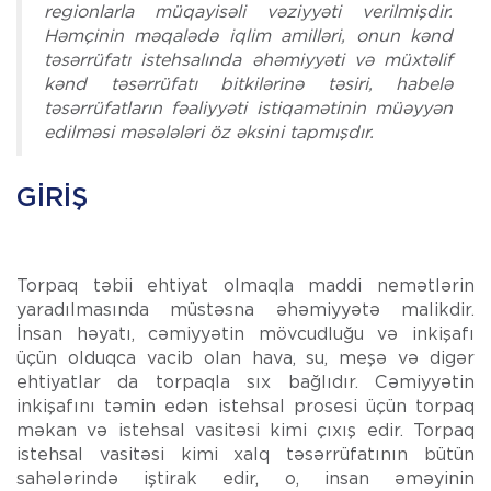
regionlarla müqayisəli vəziyyəti verilmişdir.
Həmçinin məqalədə iqlim amilləri, onun kənd
təsərrüfatı istehsalında əhəmiyyəti və müxtəlif
kənd təsərrüfatı bitkilərinə təsiri, habelə
təsərrüfatların fəaliyyəti istiqamətinin müəyyən
edilməsi məsələləri öz əksini tapmışdır.
GIRIŞ
Torpaq təbii ehtiyat olmaqla maddi nemətlərin
yaradılmasında müstəsna əhəmiyyətə malikdir.
İnsan həyatı, cəmiyyətin mövcudluğu və inkişafı
üçün olduqca vacib olan hava, su, meşə və digər
ehtiyatlar da torpaqla sıx bağlıdır. Cəmiyyətin
inkişafını təmin edən istehsal prosesi üçün torpaq
məkan və istehsal vasitəsi kimi çıxış edir. Torpaq
istehsal vasitəsi ki­mi xalq təsərrüfatının bütün
sahələrində iştirak edir, o, insan əməyinin