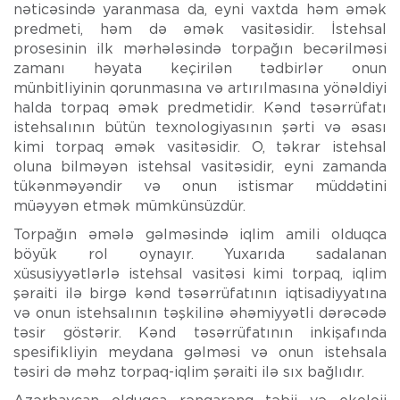
nəticəsində yaranmasa da, eyni vaxtda həm əmək
predmeti, həm də əmək vasitəsidir. İstehsal
prosesinin ilk mərhələsində torpağın becərilməsi
zamanı həyata keçirilən tədbirlər onun
münbitliyinin qorunmasına və artırılmasına yönəldiyi
halda torpaq əmək predmetidir. Kənd təsərrüfatı
istehsalının bütün texnologiyasının şərti və əsası
kimi torpaq əmək vasitəsidir. O, təkrar istehsal
oluna bilməyən istehsal vasitəsidir, eyni zamanda
tükənməyəndir və onun istismar müddətini
müəyyən etmək mümkünsüzdür.
Torpağın əmələ gəlməsində iqlim amili olduqca
böyük rol oynayır. Yuxarıda sadalanan
xüsusiyyətlərlə istehsal vasitəsi kimi torpaq, iqlim
şəraiti ilə birgə kənd təsərrüfatının iqtisadiyyatına
və onun istehsalının təşkilinə əhəmiyyətli dərəcədə
təsir göstərir. Kənd təsərrüfatının inkişafında
spesifikliyin meydana gəlməsi və onun istehsala
təsiri də məhz torpaq-iqlim şəraiti ilə sıx bağlıdır.