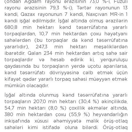
(ondan Ağdam rayonu ərazisinin 73,0 %-i, Füzuli
rayonu ərazisinin 79,3 %-i), Tərtər rayonunun 13
kəndi, Qazax rayonunun 7 kəndi, Naxçıvan MR-in 1
kəndi işğal edilmişdir. İşğal altinda olmuş ərazilərin
680,8 min hektarı kənd təsərrüfatına yararlı
torpaqlardan, 10,7 min hektardan çoxu həyətyanı
sahələrdən (bu torpaqlar da kənd təsərrüfatına
yararlıdır), 247,3 min hektarı meşəliklərdən
ibarətdir. Qalan 234 min hektardan artıq sahə sair
torpaqlardır və hesab edirik ki, yerquruluşu
qaydasında bu torpaqların yerdə uçotu aparılarsa,
kənd təsərrüfatı dövriyyəsinə cəlb etmək üçün
kifayət qədər yararlı torpaq sahəsi müəyyən etmək
mümkün olacaqdır.
İşğal altında olunmuş kənd təsərrüfatına yararlı
torpaqların 207,0 min hektarı (30,4 %) əkinçilikdə,
54,7 min hektarı (8,0 %) çoxillik əkmələr altında,
380 min hektardan çoxu (55,9 %) heyvandarlığın
inkişafında xüsusi əhəmiyyətə malik örüş-otlaq
sahələri kimi istifadə oluna bilərdi. Örüş-otlaq