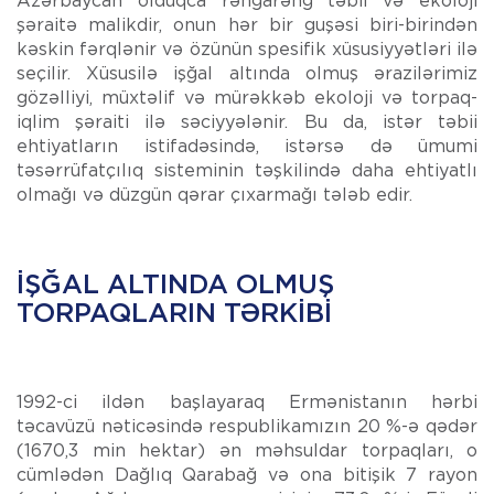
Azərbaycan olduqca rəngarəng təbii və ekoloji
şəraitə malikdir, onun hər bir guşəsi biri-birindən
kəskin fərqlənir və özünün spesifik xüsusiyyətləri ilə
seçilir. Xüsusilə işğal altında olmuş ərazilərimiz
gözəlliyi, müxtəlif və mürəkkəb ekoloji və torpaq-
iqlim şəraiti ilə səciyyələnir. Bu da, istər təbii
ehtiyatların istifadəsində, istərsə də ümumi
təsərrüfatçılıq sisteminin təşkilində daha ehtiyatlı
olmağı və düzgün qərar çıxarmağı tələb edir.
İŞĞAL ALTINDA OLMUŞ
TORPAQLARIN TƏRKIBI
1992-ci ildən başlayaraq Ermənistanın hərbi
təcavüzü nəticəsində respublikamızın 20 %-ə qədər
(1670,3 min hektar) ən məhsuldar torpaqları, o
cümlədən Dağlıq Qarabağ və ona bitişik 7 rayon