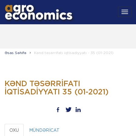
MEN
Əsas Səhifə
Kənd təsərrifatı iqtisadiyyatı - 35 (01-2021)
KƏND TƏSƏRRIFATI
IQTISADIYYATI 35 (01-2021)
OXU
MÜNDƏRİCAT