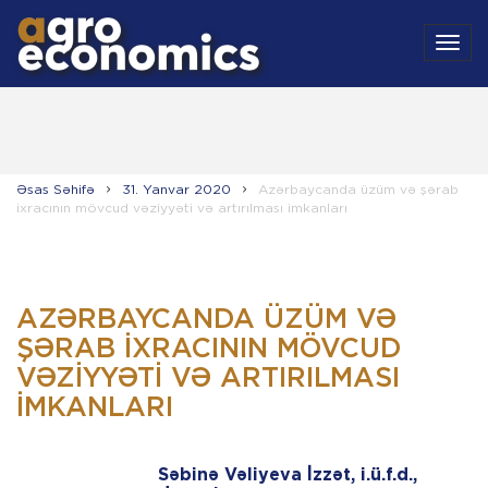
MEN
Əsas Səhifə
31. Yanvar 2020
Azərbaycanda üzüm və şərab
ixracının mövcud vəziyyəti və artırılması imkanları
AZƏRBAYCANDA ÜZÜM VƏ
ŞƏRAB IXRACININ MÖVCUD
VƏZIYYƏTI VƏ ARTIRILMASI
IMKANLARI
Səbinə Vəliyeva İzzət, i.ü.f.d.,