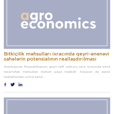
Bitkiçilik məhsulları ixracında qeyri-ənənəvi
sahələrin potensialının reallaşdırılması
Azərbaycan Respublikasının qeyri-neft sektoru üzrə ixracında kənd
təsərrüfatı məhsulları mühüm paya malikdir. Xüsusən də aqrar
islahatlardan sonra kənd ...