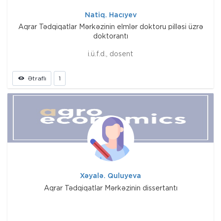
Natiq. Hacıyev
Aqrar Tədqiqatlar Mərkəzinin elmlər doktoru pilləsi üzrə
doktorantı
i.ü.f.d., dosent
Ətraflı
1
Xəyalə. Quluyeva
Aqrar Tədqiqatlar Mərkəzinin dissertantı