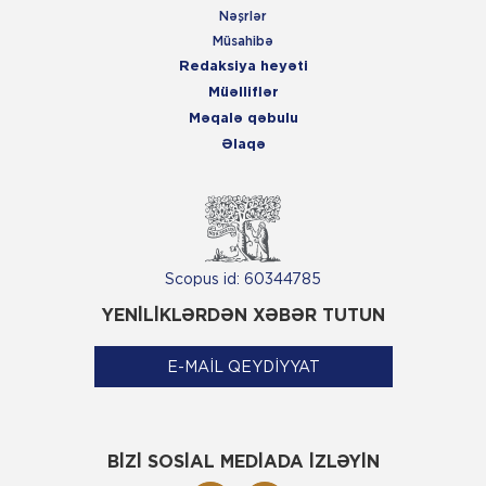
Nəşrlər
Müsahibə
Redaksiya heyəti
Müəlliflər
Məqalə qəbulu
Əlaqə
Scopus id: 60344785
YENİLİKLƏRDƏN XƏBƏR TUTUN
E-MAİL QEYDİYYAT
BİZİ SOSİAL MEDİADA İZLƏYİN