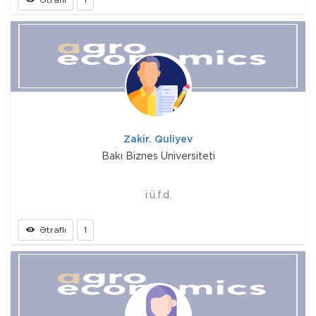
Zakir. Quliyev
Bakı Biznes Universiteti
i.ü.f.d.
Ətraflı
1