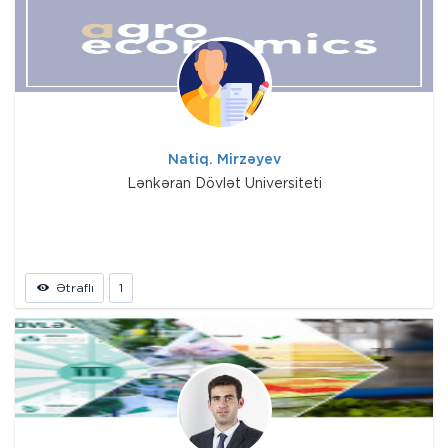
Natiq. Mirzəyev
Lənkəran Dövlət Universiteti
Ətraflı
1