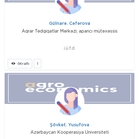
Gülnarə. Cəfərova
Aqrar Tədqiqatlar Mərkəzi, aparıcı mütəxəssis
i.ü.f.d.
Ətraflı
1
Şövkət. Yusufova
Azərbaycan Kooperasiya Universiteti