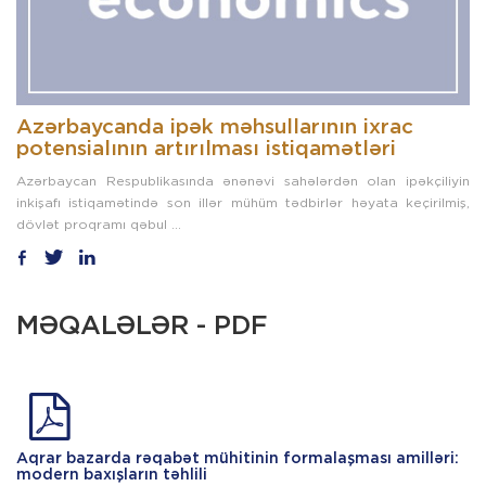
Azərbaycanda ipək məhsullarının ixrac
potensialının artırılması istiqamətləri
Azərbaycan Respublikasında ənənəvi sahələrdən olan ipəkçiliyin
inkişafı istiqamətində son illər mühüm tədbirlər həyata keçirilmiş,
dövlət proqramı qəbul ...
MƏQALƏLƏR - PDF
Aqrar bazarda rəqabət mühitinin formalaşması amilləri:
modern baxışların təhlili