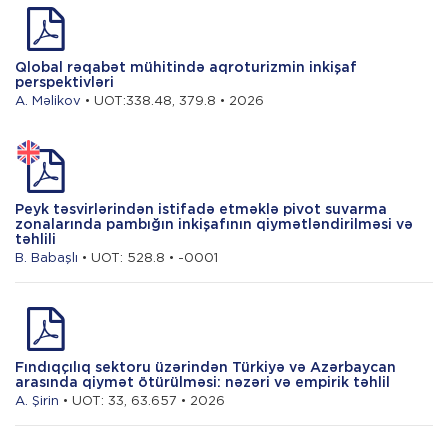
Qlobal rəqabət mühitində aqroturizmin inkişaf
perspektivləri
A. Məlikov
• UOT:338.48, 379.8 • 2026
Peyk təsvirlərindən istifadə etməklə pivot suvarma
zonalarında pambığın inkişafının qiymətləndirilməsi və
təhlili
B. Babaşlı
• UOT: 528.8 • -0001
Fındıqçılıq sektoru üzərindən Türkiyə və Azərbaycan
arasında qiymət ötürülməsi: nəzəri və empirik təhlil
A. Şirin
• UOT: 33, 63.657 • 2026