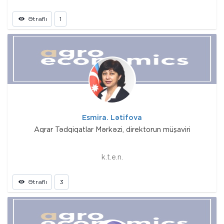
Ətraflı
1
Esmira. Lətifova
Aqrar Tədqiqatlar Mərkəzi, direktorun müşaviri
k.t.e.n.
Ətraflı
3