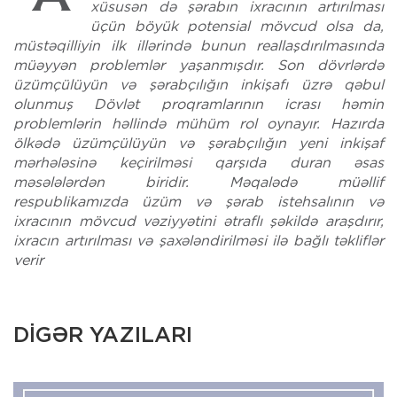
Azərbaycandan üzüm məhsullarının və
xüsusən də şərabın ixracının artırılması
üçün böyük potensial mövcud olsa da,
müstəqilliyin ilk illərində bunun reallaşdırılmasında
müəyyən problemlər yaşanmışdır. Son dövrlərdə
üzümçülüyün və şərabçılığın inkişafı üzrə qəbul
olunmuş Dövlət proqramlarının icrası həmin
problemlərin həllində mühüm rol oynayır. Hazırda
ölkədə üzümçülüyün və şərabçılığın yeni inkişaf
mərhələsinə keçirilməsi qarşıda duran əsas
məsələlərdən biridir. Məqalədə müəllif
respublikamızda üzüm və şərab istehsalının və
ixracının mövcud vəziyyətini ətraflı şəkildə araşdırır,
ixracın artırılması və şaxələndirilməsi ilə bağlı təkliflər
verir
DİGƏR YAZILARI