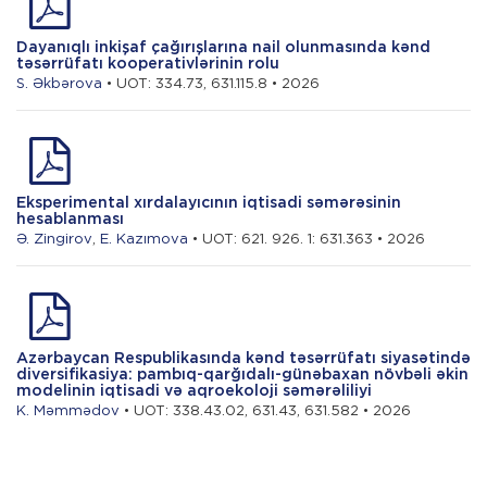
Dayanıqlı inkişaf çağırışlarına nail olunmasında kənd
təsərrüfatı kooperativlərinin rolu
S. Əkbərova
• UOT: 334.73, 631.115.8 • 2026
Eksperimental xırdalayıcının iqtisadi səmərəsinin
hesablanması
Ə. Zingirov
,
E. Kazımova
• UOT: 621. 926. 1: 631.363 • 2026
Azərbaycan Respublikasında kənd təsərrüfatı siyasətində
diversifikasiya: pambıq-qarğıdalı-günəbaxan növbəli əkin
modelinin iqtisadi və aqroekoloji səmərəliliyi
K. Məmmədov
• UOT: 338.43.02, 631.43, 631.582 • 2026