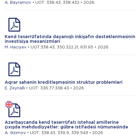
A. Bayramov
• UOT: 338.43, 338.432 • 2026
Kənd təsərrüfatında dayanıqlı inkişafın dəstəklənməsinin
investisiya mexanizmləri
M. Hacıyev
• UOT:338.43, 330.322.21, 631.95 • 2026
Aqrar sahənin kreditləşməsinin struktur problemləri
E. Zeynallı
• UOT: 336.77:338.43 • 2026
Azərbaycanda kənd təsərrüfatı istehsal amillərinə
çıxışda məhdudiyyətlər: gübrə istifadəsi nümunəsində
A. Əzimov
• UOT: 338.43, 339.5, 339.543 • 2026