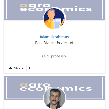
İslam. İbrahimov
Bakı Biznes Universiteti
i.e.d., professor
Ətraflı
1