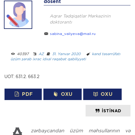
dosent
Aqrar Tədqiqatlar Mərkəzinin
doktorantı
sabina_valiyeva@mail.ru
40397 ­ ­
AZ
­ ­
31. Yanvar 2020
­ ­­ ­
kənd təsərrüfatı
üzüm
şərab
ixrac
idxal
rəqabət qabiliyyəti
UOT: 631.2. 663.2
PDF
OXU
OXU
İSTINAD