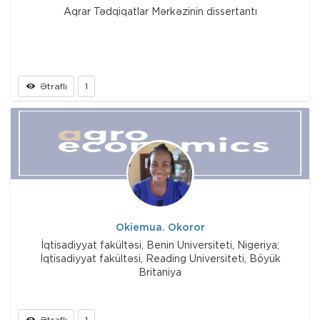
Aqrar Tədqiqatlar Mərkəzinin dissertantı
Ətraflı
1
Okiemua. Okoror
İqtisadiyyat fakültəsi, Benin Universiteti, Nigeriya;
İqtisadiyyat fakültəsi, Reading Universiteti, Böyük
Britaniya
Ətraflı
1