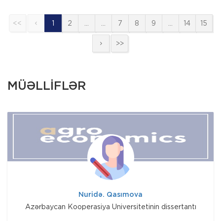
<<
1
2
…
…
7
8
9
…
14
15
>>
MÜƏLLİFLƏR
Nuridə. Qasımova
Azərbaycan Kooperasiya Universitetinin dissertantı