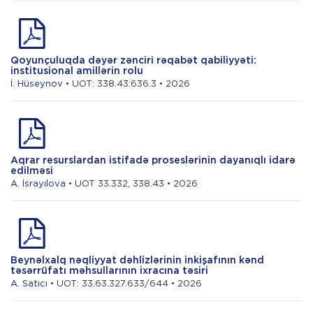
Qoyunçuluqda dəyər zənciri rəqabət qabiliyyəti:
institusional amillərin rolu
İ. Hüseynov
• UOT: 338.43:636.3 • 2026
Aqrar resurslardan istifadə proseslərinin dayanıqlı idarə
edilməsi
A. İsrayılova
• UOT 33.332, 338.43 • 2026
Beynəlxalq nəqliyyat dəhlizlərinin inkişafının kənd
təsərrüfatı məhsullarının ixracına təsiri
A. Satıcı
• UOT: 33.63.327.633/644 • 2026