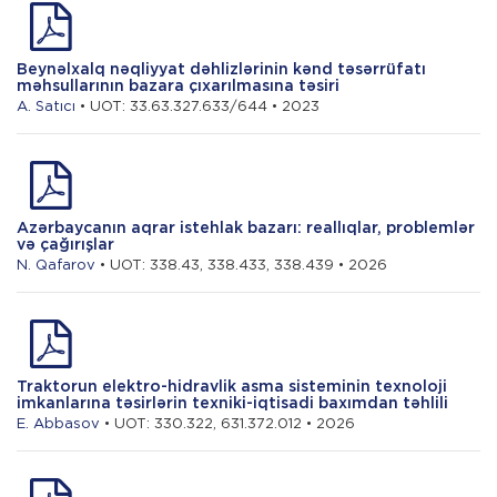
Beynəlxalq nəqliyyat dəhlizlərinin kənd təsərrüfatı
məhsullarının bazara çıxarılmasına təsiri
A. Satıcı
• UOT: 33.63.327.633/644 • 2023
Azərbaycanın aqrar istehlak bazarı: reallıqlar, problemlər
və çağırışlar
N. Qafarov
• UOT: 338.43, 338.433, 338.439 • 2026
Traktorun elektro-hidravlik asma sisteminin texnoloji
imkanlarına təsirlərin texniki-iqtisadi baxımdan təhlili
E. Abbasov
• UOT: 330.322, 631.372.012 • 2026