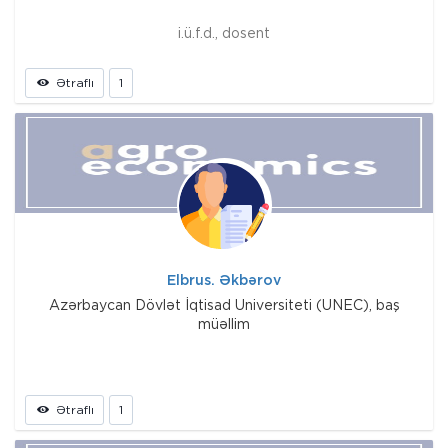
i.ü.f.d., dosent
Ətraflı
1
Elbrus. Əkbərov
Azərbaycan Dövlət İqtisad Universiteti (UNEC), baş
müəllim
Ətraflı
1