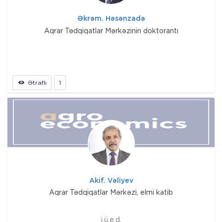
Əkrəm. Həsənzadə
Aqrar Tədqiqatlar Mərkəzinin doktorantı
Ətraflı
1
Akif. Vəliyev
Aqrar Tədqiqatlar Mərkəzi, elmi katib
i.ü.e.d.