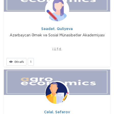
Səadət. Quliyeva
Azərbaycan Əmək və Sosial Münasibətlər Akademiyası
i.ü.f.d.
Ətraflı
1
Cəlal. Səfərov