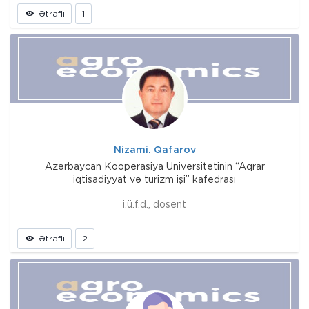
Ətraflı
1
Nizami. Qafarov
Azərbaycan Kooperasiya Universitetinin “Aqrar
iqtisadiyyat və turizm işi” kafedrası
i.ü.f.d., dosent
Ətraflı
2