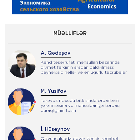
MÜƏLLİFLƏR
A. Qədəşov
Kənd təsərrüfatı məhsulları bazarında
qiymət fərqinin aradan qaldırılması:
beynəlxalq həllər və ən uğurlu təcrübələr
M. Yusifov
Tərəvəz noxudu bitkisində orqanların
yaranmasına və məhsuldarlığa torpaq
quraqlığının təsiri
İ. Hüseynov
Qoyunçuluqda dəyər zənciri rəqabət