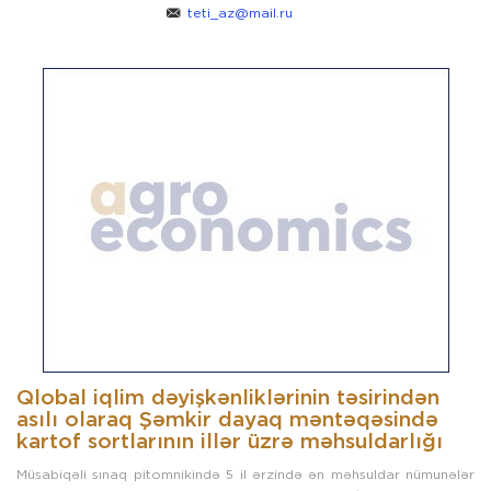
teti_az@mail.ru
Qlobal iqlim dəyişkənliklərinin təsirindən
asılı olaraq Şəmkir dayaq məntəqəsində
kartof sortlarının illər üzrə məhsuldarlığı
Müsabiqəli sınaq pitomnikində 5 il ərzində ən məhsuldar nümunələr