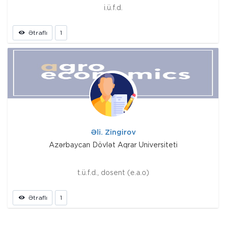
i.ü.f.d.
Ətraflı
1
Əli. Zingirov
Azərbaycan Dövlət Aqrar Universiteti
t.ü.f.d., dosent (e.a.o)
Ətraflı
1