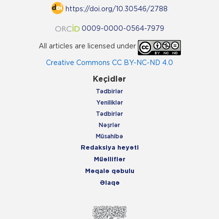
https://doi.org/10.30546/2788
0009-0000-0564-7979
All articles are licensed under
Creative Commons CC BY-NC-ND 4.0
Keçidlər
Tədbirlər
Yeniliklər
Tədbirlər
Nəşrlər
Müsahibə
Redaksiya heyəti
Müəlliflər
Məqalə qəbulu
Əlaqə