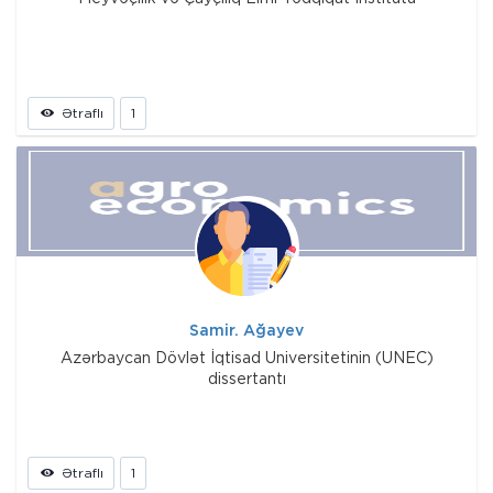
Ətraflı
1
Samir. Ağayev
Azərbaycan Dövlət İqtisad Universitetinin (UNEC)
dissertantı
Ətraflı
1