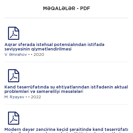
İ. Xeyirxəbərov
MƏQALƏLƏR - PDF
Heyvandarlıq məhsulları bazarının
kompleks marketinq tədqiqi və inkişaf
strategiyası
V. Abbasov
Aqrar sferada istehsal potensialından istifadə
Qida sənayesində istehsal əlaqələrinin
səviyyəsinin qiymətləndirilməsi
tənzimlənməsi
V. Əmrahov
• • 2020
Kənd təsərrüfatında su ehti̇yatlarından i̇sti̇fadəni̇n aktual
problemləri̇ və səmərəli̇li̇yi̇ məsələləri̇
M. Rzayev
• • 2022
Modern dəyər zəncirinə keçid şəraitində kənd təsərrüfatı