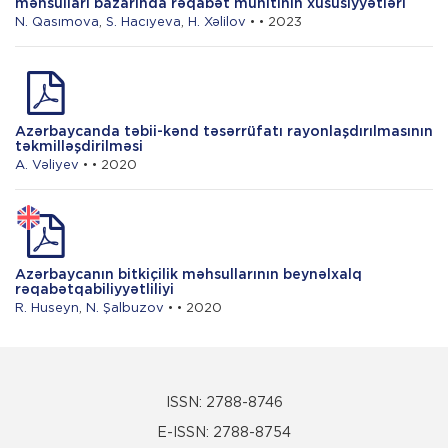
məhsulları bazarında rəqabət mühitinin xüsusiyyətləri
N. Qasımova
,
S. Hacıyeva
,
H. Xəlilov
• • 2023
Azərbaycanda təbii-kənd təsərrüfatı rayonlaşdırılmasının
təkmilləşdirilməsi
A. Vəliyev
• • 2020
Azərbaycanın bitkiçilik məhsullarının beynəlxalq
rəqabətqabiliyyətliliyi
R. Huseyn
,
N. Şalbuzov
• • 2020
ISSN: 2788-8746
E-ISSN: 2788-8754