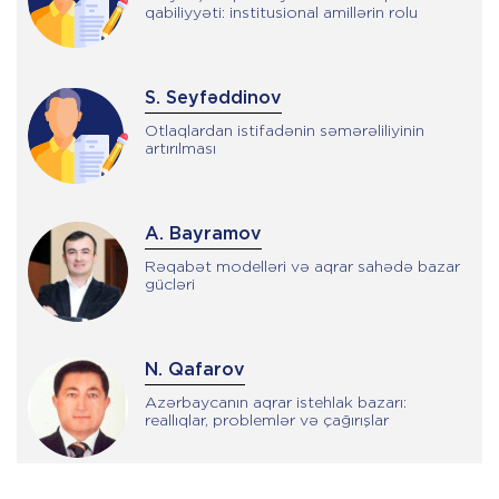
qabiliyyəti: institusional amillərin rolu
S. Seyfəddinov
Otlaqlardan istifadənin səmərəliliyinin
artırılması
A. Bayramov
Rəqabət modelləri və aqrar sahədə bazar
gücləri
N. Qafarov
Azərbaycanın aqrar istehlak bazarı:
reallıqlar, problemlər və çağırışlar