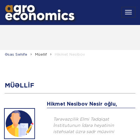
MEN
Əsas Səhifə
Müəllif
Hikmət Nəsibov
MÜƏLLIF
Hikmət Nəsibov Nəsir oğlu,
Tərəvəzçilik Elmi Tədqiqat
İnstitutunun İdarə heyətinin
istehsalat üzrə sədr müavini