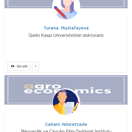
Turanə. Mustafayeva
Qərbi Kaspi Universitetinin doktorantı
Ətraflı
1
Cahani. Nüsrətzadə
Meyvəçilik və Çayçılıq Elmi-Tədqiqat İnstitutu