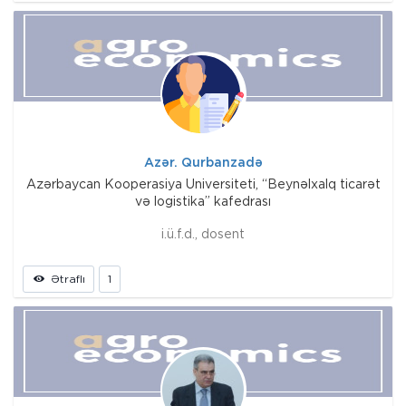
Azər. Qurbanzadə
Azərbaycan Kooperasiya Universiteti, “Beynəlxalq ticarət
və logistika” kafedrası
i.ü.f.d., dosent
Ətraflı
1