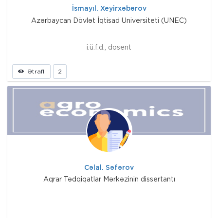
İsmayıl. Xeyirxəbərov
Azərbaycan Dövlət İqtisad Universiteti (UNEC)
i.ü.f.d., dosent
Ətraflı
2
Cəlal. Səfərov
Aqrar Tədqiqatlar Mərkəzinin dissertantı