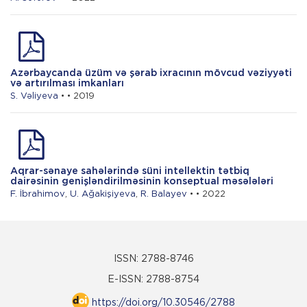
Azərbaycanda üzüm və şərab ixracının mövcud vəziyyəti
və artırılması imkanları
S. Vəliyeva
• • 2019
Aqrar-sənaye sahələrində süni intellektin tətbiq
dairəsinin genişləndirilməsinin konseptual məsələləri
F. İbrahimov
,
U. Ağakişiyeva
,
R. Balayev
• • 2022
ISSN: 2788-8746
E-ISSN: 2788-8754
https://doi.org/10.30546/2788