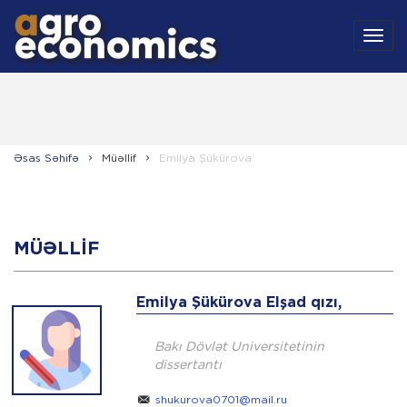
MEN
Əsas Səhifə
Müəllif
Emilya Şükürova
MÜƏLLIF
Emilya Şükürova Elşad qızı,
Bakı Dövlət Universitetinin
dissertantı
shukurova0701@mail.ru