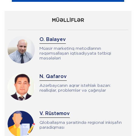
MÜƏLLİFLƏR
O. Balayev
Müasir marketinq metodlarının
rəqəmsallaşan iqtisadiyyata tətbiqi
məsələləri
N. Qafarov
Azərbaycanın aqrar istehlak bazarı:
reallıqlar, problemlər və çağırışlar
V. Rüstəmov
Qloballaşma şəraitində regional inkişafın
paradiqması