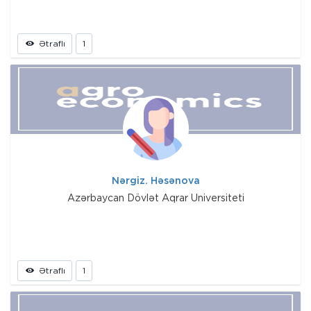
Ətraflı
1
Nərgiz. Həsənova
Azərbaycan Dövlət Aqrar Universiteti
Ətraflı
1