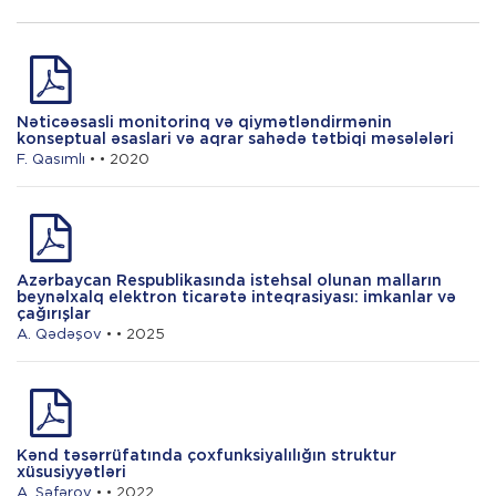
xüsusiyyətləri
H. Mirzəyeva
Nəticəəsasli monitorinq və qiymətləndirmənin
Azərbaycanda regionların inkişafının
konseptual əsaslari və aqrar sahədə tətbiqi məsələləri
sosial-iqtisadi aspektləri
F. Qasımlı
• • 2020
Azərbaycan Respublikasında istehsal olunan malların
beynəlxalq elektron ticarətə inteqrasiyası: imkanlar və
çağırışlar
A. Qədəşov
• • 2025
Kənd təsərrüfatında çoxfunksiyalılığın struktur
xüsusiyyətləri
A. Səfərov
• • 2022