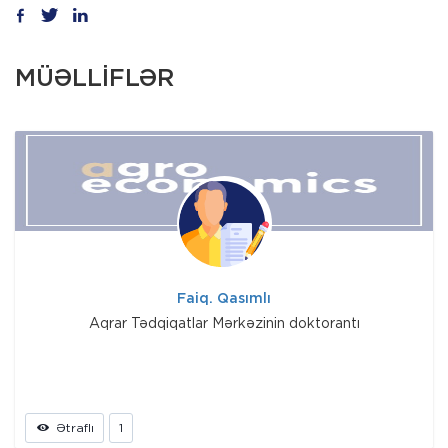
MÜƏLLİFLƏR
Faiq. Qasımlı
Aqrar Tədqiqatlar Mərkəzinin doktorantı
Ətraflı
1