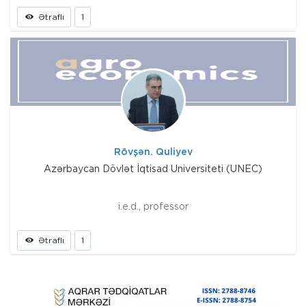
Ətraflı
1
Rövşən. Quliyev
Azərbaycan Dövlət İqtisad Universiteti (UNEC)
i.e.d., professor
Ətraflı
1
Prev
Next