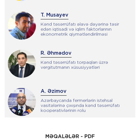
T. Musayev
Kənd təsərrüfatı əlavə dəyərinə təsir
edən iqtisadi və iqlim faktorlarının
ekonometrik qiymətləndirilməsi
R. Əhmədov
Kənd təsərrüfatı torpaqları üzrə
vergitutmanın xüsusiyyətləri
A. Əzimov
Azərbaycanda fermerlərin istehsal
vasitələrinə çıxışında kənd təsərrüfatı
kooperativlərinin rolu
V. Nağıyeva
MƏQALƏLƏR - PDF
Azərbaycanda aqrar sığortanın inkişaf