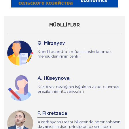
MÜƏLLİFLƏR
Q. Mirzəyev
Kənd təsərrüfatı müəssisəsində əmək
məhsuldarlığının təhlili
A. Hüseynova
Kür-Araz ovalığının işğaldan azad olunmuş
ərazilərinin fitosenozları
F. Fikrətzadə
Azərbaycan Respublikasında aqrar sahənin
dayanıqlı inkişaf prinsipləri baxımından