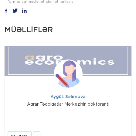
İnformasiya-məsləhət xidməti anlayışının ...
MÜƏLLİFLƏR
Aygül. Səlimova
Aqrar Tədqiqatlar Mərkəzinin doktorantı
Ətraflı
1