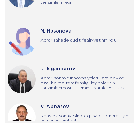
tənzimlənməsi
N. Həsənova
Aqrar sahədə audit fəaliyyətinin rolu
R. İsgəndərov
Aqrar-sənaye innovasiyaları üzrə dövlət -
özəl bölmə tərəfdaşlığı layihələrinin
tənzimlənməsi sisteminin xarakteristikası
V. Abbasov
Konserv sənayesində iqtisadi səmərəliliyin
artırılması amilləri