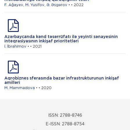
F. Ağayev
,
M. Yusifov
,
Ə. Əsgərov
• • 2022
Azərbaycanda kənd təsərrüfatı ilə yeyinti sənayesinin
inteqrasiyasının inkişaf prioritetləri
İ. İbrahimov
• • 2021
Aqrobiznes sferasında bazar infrastrukturunun inkişaf
amilləri
M. Məmmədova
• • 2020
ISSN: 2788-8746
E-ISSN: 2788-8754