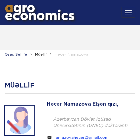
MEN
Əsas Səhifə
Müəllif
Həcər Namazova
MÜƏLLIF
Həcər Namazova Elşən qızı,
Azərbaycan Dövlət İqtisad
Universitetinin (UNEC) doktorantı
namazovahecer@gmail.com