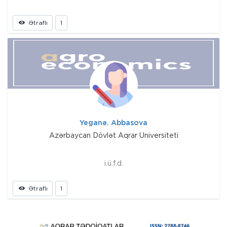
Ətraflı
1
Yeganə. Abbasova
Azərbaycan Dövlət Aqrar Universiteti
i.ü.f.d.
Ətraflı
1
Prev
Next