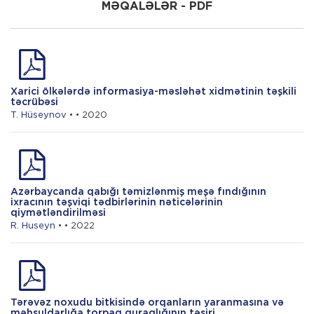
MƏQALƏLƏR - PDF
S. Quliyeva
Kənd təsərrüfatında nəzarət və auditin
təşkili
Xarici ölkələrdə informasiya-məsləhət xidmətinin təşkili
təcrübəsi
T. Hüseynov
• • 2020
Azərbaycanda qabığı təmizlənmiş meşə fındığının
ixracının təşviqi tədbirlərinin nəticələrinin
qiymətləndirilməsi
R. Huseyn
• • 2022
Tərəvəz noxudu bitkisində orqanların yaranmasına və
məhsuldarlığa torpaq quraqlığının təsiri