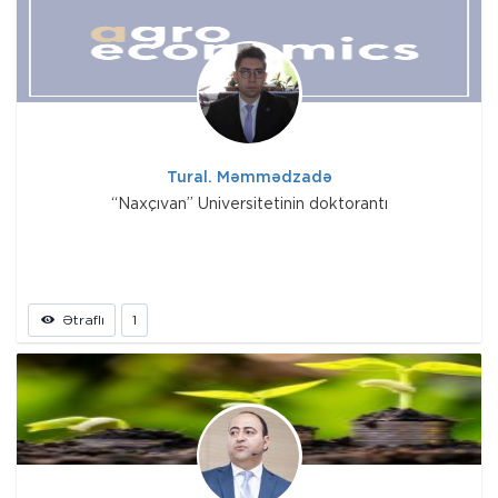
Tural. Məmmədzadə
“Naxçıvan” Universitetinin doktorantı
Ətraflı
1