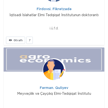
Firdovsi. Fikrətzadə
İqtisadi İslahatlar Elmi Tədqiqat İnstitutunun doktorantı
i.ü.f.d.
Ətraflı
7
Fərman. Quliyev
Meyvəçilik və Çayçılıq Elmi-Tədqiqat İnstitutu