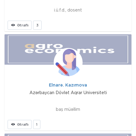
i.ü.f.d., dosent
Ətraflı
3
Elnarə. Kazımova
Azərbaycan Dövlət Aqrar Universiteti
baş müəllim
Ətraflı
1