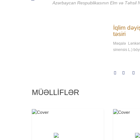
Azərbaycan Respublikasının Elm və Təhsil Naz
İqlim dəyi
təsiri
Məqalə Lənkər
sinensis L.) böy
MÜƏLLİFLƏR