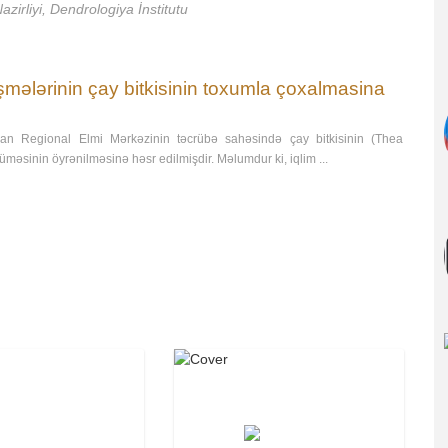
irliyi, Dendrologiya İnstitutu
şmələrinin çay bitkisinin toxumla çoxalmasina
an Regional Elmi Mərkəzinin təcrübə sahəsində çay bitkisinin (Thea
üməsinin öyrənilməsinə həsr edilmişdir. Məlumdur ki, iqlim ...