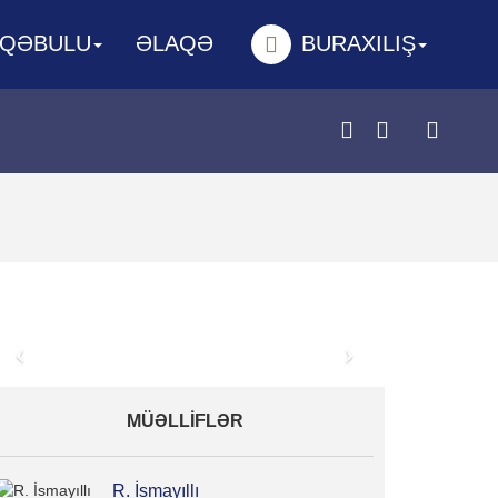
 QƏBULU
ƏLAQƏ
BURAXILIŞ
Prev
Next
MÜƏLLİFLƏR
R. İsmayıllı