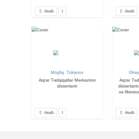
fakü
Ətraflı
1
Ətraflı
Müşfiq. Tükanov
Ühəy
Aqrar Tədqiqatlar Mərkəzinin
Aqrar Təd
dissertantı
dissertant
və Menecm
Ətraflı
1
Ətraflı