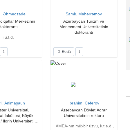
n. Əhmədzadə
Samir. Məhərrəmov
qiqatlar Mərkəzinin
Azərbaycan Turizm və
doktorantı
Menecment Universitetinin
doktorantı
i.ü.f.d.
1
Ətraflı
1
il. Animaşaun
İbrahim. Cəfərov
ter Universiteti,
Azərbaycan Dövlət Aqrar
yat fakültəsi, Böyük
Universitetinin rektoru
/ İlorin Universiteti,
AMEA-nın müxbir üzvü, k.t.e.d.,
üfatının iqtisadiyyatı