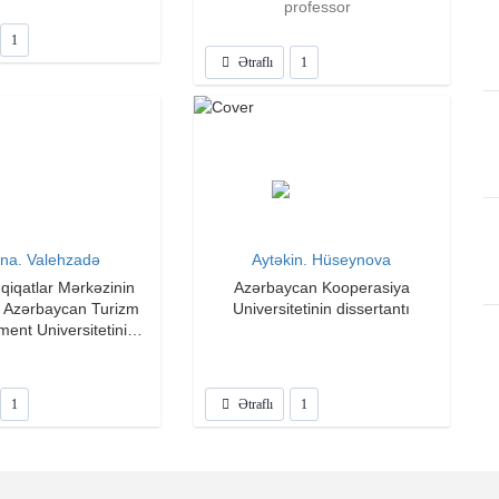
professor
ltəsi, Nigeriya
1
Ətraflı
1
na. Valehzadə
Aytəkin. Hüseynova
qiqatlar Mərkəzinin
Azərbaycan Kooperasiya
ı Azərbaycan Turizm
Universitetinin dissertantı
ent Universitetinin
müəllimi
1
Ətraflı
1