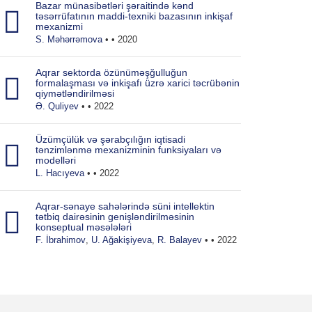
Bazar münasibətləri şəraitində kənd
təsərrüfatının maddi-texniki bazasının inkişaf
mexanizmi
S. Məhərrəmova
• • 2020
Aqrar sektorda özünüməşğulluğun
formalaşması və inkişafı üzrə xarici təcrübənin
qiymətləndirilməsi
Ə. Quliyev
• • 2022
Üzümçülük və şərabçılığın iqtisadi
tənzimlənmə mexanizminin funksiyaları və
modelləri
L. Hacıyeva
• • 2022
Aqrar-sənaye sahələrində süni intellektin
tətbiq dairəsinin genişləndirilməsinin
konseptual məsələləri
F. İbrahimov
,
U. Ağakişiyeva
,
R. Balayev
• • 2022