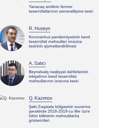
Yanacaq amilinin fermer
təsərrüfatlarının səmərəliliyinə təsiri
R. Huseyn
Koronavi̇rus pandemi̇yasinin kənd
təsərrüfati məhsullari i̇xracina
təsi̇ri̇ni̇n qi̇ymətləndi̇ri̇lməsi̇
A. Satıcı
Beynəlxalq nəqliyyat dəhlizlərinin
inkişafının kənd təsərrüfatı
məhsullarının ixracına təsiri
Q. Kazımov
Şəki-Zaqatala bölgəsinin suvarma
şəraitində 2018-2019-cu illər üzrə
tütün bitkisinin məhsuldarlıq
göstəriciləri