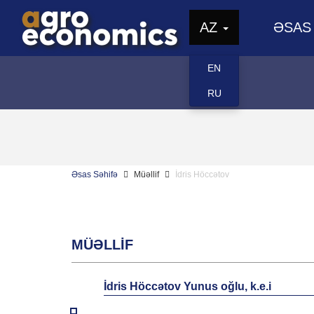
AZ
ƏSAS
EN
RU
Əsas Səhifə
Müəllif
İdris Höccətov
MÜƏLLIF
İdris Höccətov Yunus oğlu, k.e.i