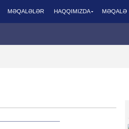
MƏQALƏLƏR
HAQQIMIZDA
MƏQALƏ