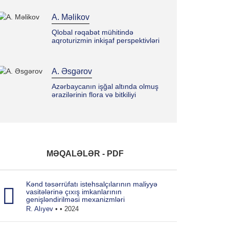
A. Məlikov
Qlobal rəqabət mühitində
aqroturizmin inkişaf perspektivləri
A. Əsgərov
Azərbaycanın işğal altında olmuş
ərazilərinin flora və bitkiliyi
F. Fikrətzadə
Azərbaycanda kənd təsərrüfatı
innovasiyalarının tətbiqinin
MƏQALƏLƏR - PDF
stimullaşdırılması
Kənd təsərrüfatı istehsalçılarının maliyyə
V. Mehdiyev
vasitələrinə çıxış imkanlarının
genişləndirilməsi mexanizmləri
Bioloji aktivlər üzrə məsrəflərin
R. Alıyev
• • 2024
kapitallaşdırılması əməliyyatlarının
uçotunun təkmilləşdirilməsi