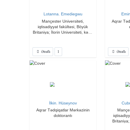
Lotanna. Emediegwu
Emi
Mançester Universiteti,
Aqrar Təd
iqtisadiyyat fakültəsi, Böyük
Britaniya; İlorin Universiteti, kənd
təsərrüfatının iqtisadiyyatı
fakültəsi, Nigeriya; İqtisadiyyat,
siyasət və beynəlxalq ticarət
Ətraflı
1
Ətraflı
fakültəsi, Mançester Paytaxt
Universiteti, Böyük Britaniya
İlkin. Hüseynov
Cubr
Aqrar Tədqiqatlar Mərkəzinin
Mançes
doktorantı
iqtisadiy
Britaniya; 
kənd təsərr