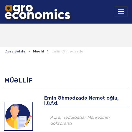
MEN
Əsas Səhifə
Müəllif
Emin Əhmədzadə
MÜƏLLIF
Emin Əhmədzadə Nemət oğlu,
i.ü.f.d.
Aqrar Tədqiqatlar Mərkəzinin
doktorantı