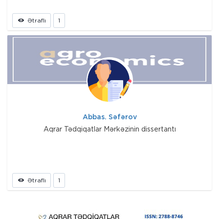
Ətraflı
1
Abbas. Səfərov
Aqrar Tədqiqatlar Mərkəzinin dissertantı
Ətraflı
1
Prev
Next