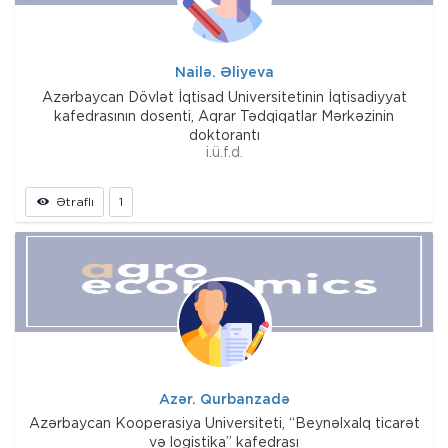
Nailə. Əliyeva
Azərbaycan Dövlət İqtisad Universitetinin İqtisadiyyat
kafedrasının dosenti, Aqrar Tədqiqatlar Mərkəzinin
doktorantı
i.ü.f.d.
Ətraflı
1
Azər. Qurbanzadə
Azərbaycan Kooperasiya Universiteti, “Beynəlxalq ticarət
və logistika” kafedrası