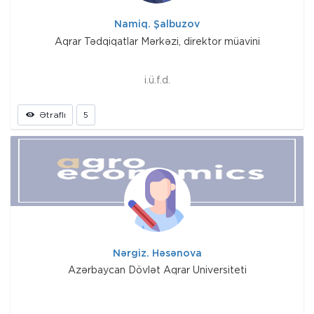
Namiq. Şalbuzov
Aqrar Tədqiqatlar Mərkəzi, direktor müavini
i.ü.f.d.
Ətraflı
5
Nərgiz. Həsənova
Azərbaycan Dövlət Aqrar Universiteti