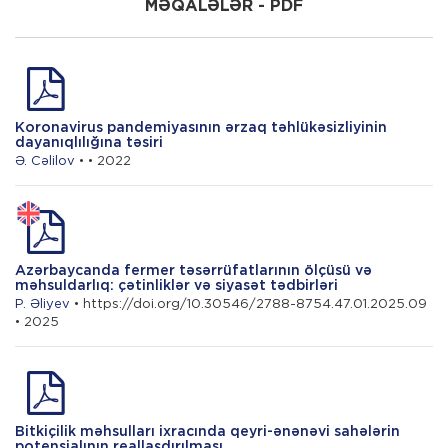
MƏQALƏLƏR - PDF
H. Xəlilov
Kənd təsərrüfatında dayanıqlı
intensivləşdirmə: post-transformasiya
reintensivləşdirmə şəraitində imkanlar
Koronavirus pandemiyasının ərzaq təhlükəsizliyinin
dayanıqlılığına təsiri
Ə. Cəlilov
• • 2022
Azərbaycanda fermer təsərrüfatlarının ölçüsü və
məhsuldarlıq: çətinliklər və siyasət tədbirləri
P. Əliyev
• https://doi.org/10.30546/2788-8754.47.01.2025.09
• 2025
Bitkiçilik məhsulları ixracında qeyri-ənənəvi sahələrin
potensialının reallaşdırılması