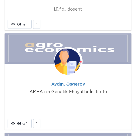
i.ü.f.d., dosent
Ətraflı
1
Aydın. Əsgərov
AMEA-nın Genetik Ehtiyatlar İnstitutu
Ətraflı
1