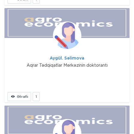
Aygül. Səlimova
Aqrar Tədqiqatlar Mərkəzinin doktorantı
Ətraflı
1