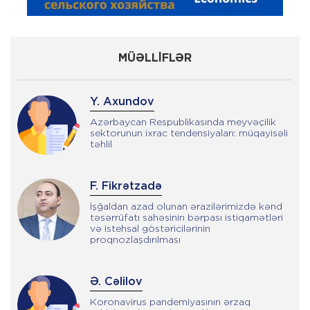
MÜƏLLİFLƏR
Y. Axundov
Azərbaycan Respublikasında meyvəçilik
sektorunun ixrac tendensiyaları: müqayisəli
təhlil
F. Fikrətzadə
İşğaldan azad olunan ərazilərimizdə kənd
təsərrüfatı sahəsinin bərpası istiqamətləri
və istehsal göstəricilərinin
proqnozlaşdırılması
Ə. Cəlilov
Koronavirus pandemiyasının ərzaq