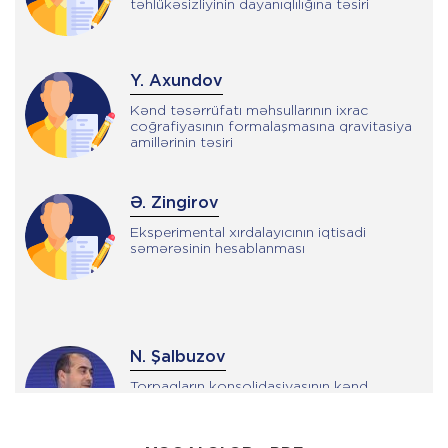
təhlükəsizliyinin dayanıqlılığına təsiri
Y. Axundov
Kənd təsərrüfatı məhsullarının ixrac
coğrafiyasının formalaşmasına qravitasiya
amillərinin təsiri
Ə. Zingirov
Eksperimental xırdalayıcının iqtisadi
səmərəsinin hesablanması
N. Şalbuzov
Torpaqların konsolidasiyasının kənd
yerlərinin inkişafına təsiri