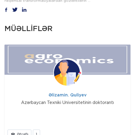
rəqəmsal transformasiyalardan gözləntilərin ...
MÜƏLLİFLƏR
Əlizamin. Quliyev
Azərbaycan Texniki Universitetinin doktorantı
Ətraflı
1