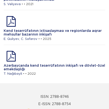
S. Vəliyeva
• • 2021
Kənd təsərrüfatının ixtisaslaşması və regionlarda aqrar
məhsullar bazarının inkişafı
E. Quliyev
,
C. Səfərov
• • 2025
Azərbaycanda kənd təsərrüfatının inkişafı və dövlət-özəl
əməkdaşlığı
T. Nağıbəyli
• • 2022
ISSN: 2788-8746
E-ISSN: 2788-8754