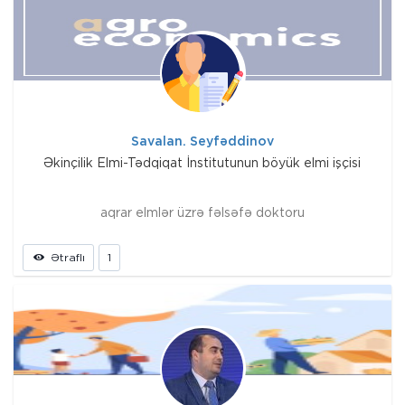
Savalan. Seyfəddinov
Əkinçilik Elmi-Tədqiqat İnstitutunun böyük elmi işçisi
aqrar elmlər üzrə fəlsəfə doktoru
Ətraflı
1