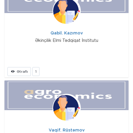
Qabil. Kazımov
Əkinçilik Elmi Tədqiqat İnstitutu
Ətraflı
1
Vaqif. Rüstəmov