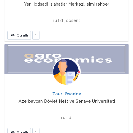
Yerli İqtisadi İslahatlar Mərkəzi, elmi rəhbər
i.ü.f.d., dosent
Ətraflı
1
Zaur. Əsədov
Azərbaycan Dövlət Neft və Sənaye Universiteti
i.ü.f.d.
Ətraflı
1