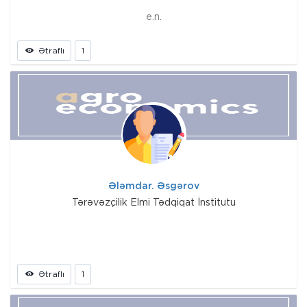
e.n.
Ətraflı
1
Ələmdar. Əsgərov
Tərəvəzçilik Elmi Tədqiqat İnstitutu
Ətraflı
1