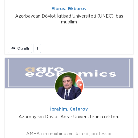
Elbrus. Əkbərov
Azərbaycan Dövlət İqtisad Universiteti (UNEC), baş
müəllim
Ətraflı
1
İbrahim. Cəfərov
Azərbaycan Dövlət Aqrar Universitetinin rektoru
AMEA-nın müxbir üzvü, k.t.e.d., professor