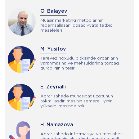
O. Balayev
Müasir marketinq metodlarının
rəqəmsallaşan iqtisadiyyata tətbiqi
məsələləri
M. Yusifov
Tərəvəz noxudu bitkisində orqanların
yaranmasına və məhsuldarlığa torpaq
quraqlığının təsiri
E. Zeynallı
Aqrar sahədə mühasibat uçotunun
təkmilləşdirilməsinin səmərəliliyinin
yüksəldilməsində rolu
H. Namazova
Aqrar sahədə informasiya və məsləhət
xidmətlərinin inkişafında xarici və yerli