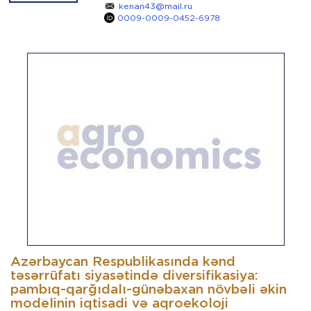
kenan43@mail.ru
0009-0009-0452-6978
Azərbaycan Respublikasında kənd
təsərrüfatı siyasətində diversifikasiya:
pambıq-qarğıdalı-günəbaxan növbəli əkin
modelinin iqtisadi və aqroekoloji