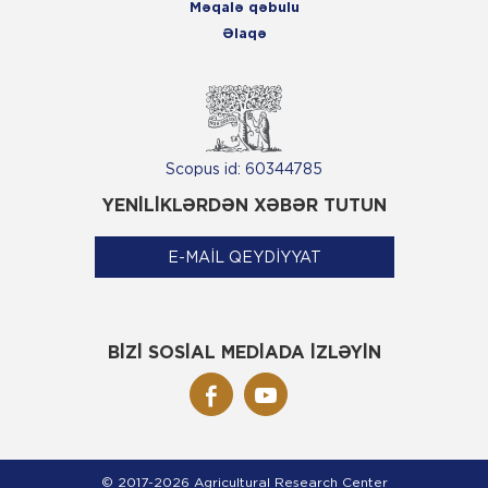
Məqalə qəbulu
Əlaqə
Scopus id: 60344785
YENİLİKLƏRDƏN XƏBƏR TUTUN
E-MAİL QEYDİYYAT
BİZİ SOSİAL MEDİADA İZLƏYİN
© 2017-2026 Agricultural Research Center