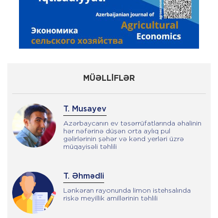
MÜƏLLİFLƏR
T. Musayev
Azərbaycanın ev təsərrüfatlarında əhalinin
hər nəfərinə düşən orta aylıq pul
gəlirlərinin şəhər və kənd yerləri üzrə
müqayisəli təhlili
T. Əhmədli
Lənkəran rayonunda limon istehsalında
riskə meyillik amillərinin təhlili