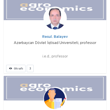
Rəsul. Balayev
Azərbaycan Dövlət İqtisad Universiteti, professor
i.e.d., professor
Ətraflı
3