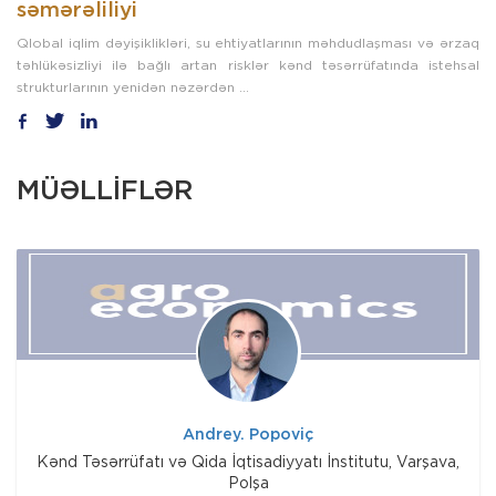
səmərəliliyi
Qlobal iqlim dəyişiklikləri, su ehtiyatlarının məhdudlaşması və ərzaq
təhlükəsizliyi ilə bağlı artan risklər kənd təsərrüfatında istehsal
strukturlarının yenidən nəzərdən ...
MÜƏLLİFLƏR
Andrey. Popoviç
Kənd Təsərrüfatı və Qida İqtisadiyyatı İnstitutu, Varşava,
Polşa