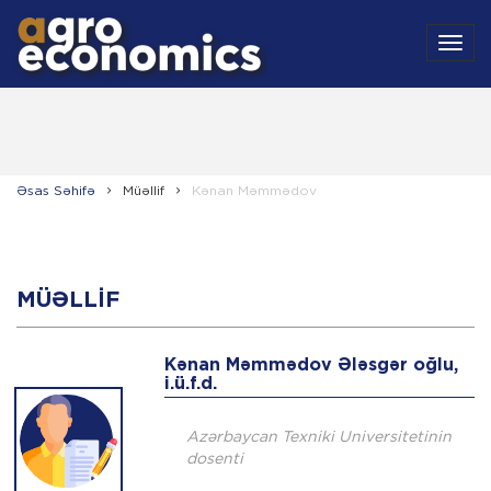
MEN
Əsas Səhifə
Müəllif
Kənan Məmmədov
MÜƏLLIF
Kənan Məmmədov Ələsgər oğlu,
i.ü.f.d.
Azərbaycan Texniki Universitetinin
dosenti