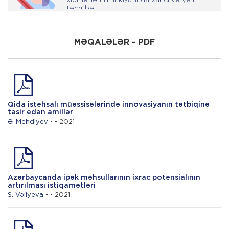
təcrübə
Q. Mirzəyev
MƏQALƏLƏR - PDF
Kənd təsərrüfatı müəssisəsində əmək
məhsuldarlığının təhlili
N. Həsənova
Qida istehsalı müəssisələrində innovasiyanın tətbiqinə
təsir edən amillər
Aqrar sahədə audit fəaliyyətinin rolu
Ə. Mehdiyev
• • 2021
Azərbaycanda ipək məhsullarının ixrac potensialının
artırılması istiqamətləri
S. Vəliyeva
• • 2021