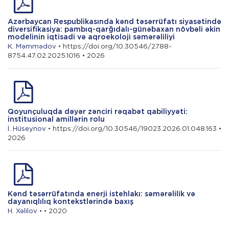
Azərbaycan Respublikasında kənd təsərrüfatı siyasətində
diversifikasiya: pambıq-qarğıdalı-günəbaxan növbəli əkin
modelinin iqtisadi və aqroekoloji səmərəliliyi
K. Məmmədov
• https://doi.org/10.30546/2788-
8754.47.02.2025.1016 • 2026
Qoyunçuluqda dəyər zənciri rəqabət qabiliyyəti:
institusional amillərin rolu
İ. Hüseynov
• https://doi.org/10.30546/19023.2026.01.048.163 •
2026
Kənd təsərrüfatında enerji istehlakı: səmərəlilik və
dayanıqlılıq kontekstlərində baxış
H. Xəlilov
• • 2020