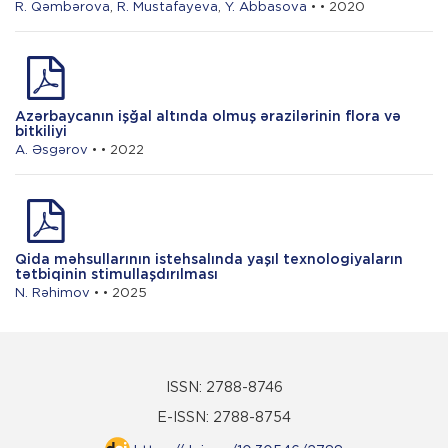
R. Qəmbərova
,
R. Mustafayeva
,
Y. Abbasova
• • 2020
Azərbaycanın işğal altında olmuş ərazilərinin flora və
bitkiliyi
A. Əsgərov
• • 2022
Qida məhsullarının istehsalında yaşıl texnologiyaların
tətbiqinin stimullaşdırılması
N. Rəhimov
• • 2025
ISSN: 2788-8746
E-ISSN: 2788-8754