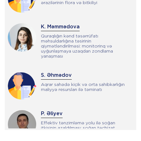
ərazilərinin flora və bitkiliyi
K. Məmmədova
Quraqlığın kənd təsərrüfatı
məhsuldarlığına təsirinin
qiymətləndirilməsi: monitorinq və
uyğunlaşmaya uzaqdan zondlama
yanaşması
S. Əhmədov
Aqrar sahədə kiçik və orta sahibkarlığın
maliyyə resursları ilə təminatı
P. Əliyev
Effektiv tənzimləmə yolu ilə soğan
itkisinin azaldılması: soğan təchizat
zəncirinin kompleks qiymətləndirilməsi