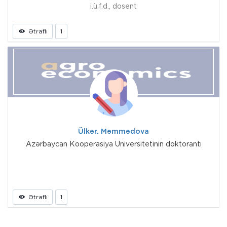
i.ü.f.d., dosent
Ətraflı
1
Ülkər. Məmmədova
Azərbaycan Kooperasiya Universitetinin doktorantı
Ətraflı
1