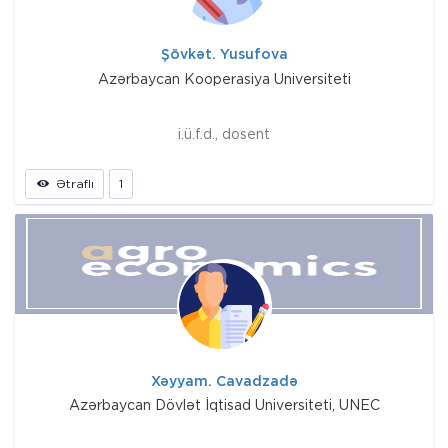
Şövkət. Yusufova
Azərbaycan Kooperasiya Universiteti
i.ü.f.d., dosent
Ətraflı
1
Xəyyam. Cavadzadə
Azərbaycan Dövlət İqtisad Universiteti, UNEC