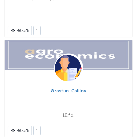
Ətraflı
1
Ərəstun. Cəlilov
i.ü.f.d.
Ətraflı
1