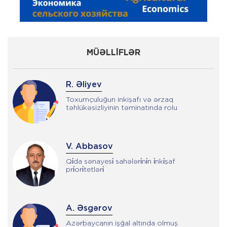
MÜƏLLİFLƏR
R. Əliyev
Toxumçuluğun inkişafı və ərzaq
təhlükəsizliyinin təminatında rolu
T. Qorçiyeva
Qi̇da sənayesi̇ sahələri̇ni̇n i̇nki̇şaf
pri̇ori̇tetləri̇
A. Əsgərov
Azərbaycanın işğal altında olmuş