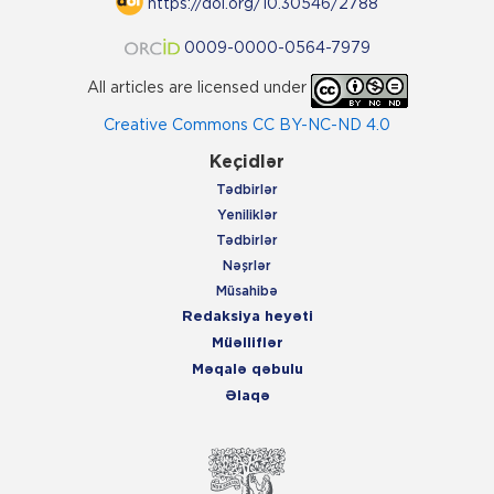
https://doi.org/10.30546/2788
0009-0000-0564-7979
All articles are licensed under
Creative Commons CC BY-NC-ND 4.0
Keçidlər
Tədbirlər
Yeniliklər
Tədbirlər
Nəşrlər
Müsahibə
Redaksiya heyəti
Müəlliflər
Məqalə qəbulu
Əlaqə