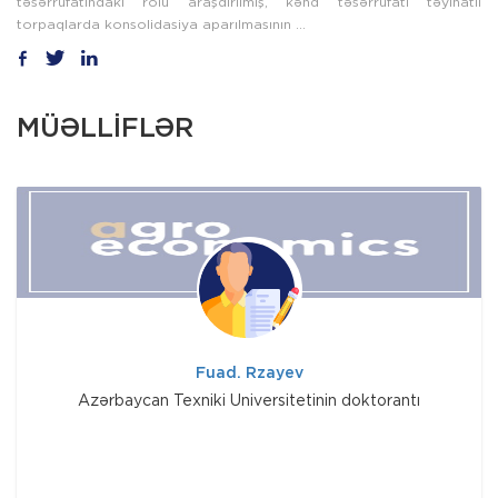
təsərrüfatındakı rolu araşdırılmış, kənd təsərrüfatı təyinatlı
torpaqlarda konsolidasiya aparılmasının ...
MÜƏLLİFLƏR
Fuad. Rzayev
Azərbaycan Texniki Universitetinin doktorantı