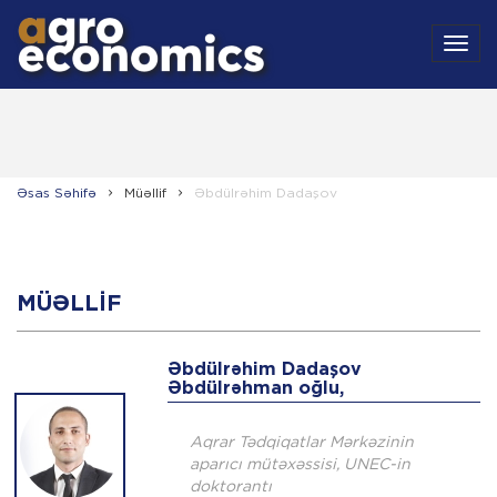
MEN
Əsas Səhifə
Müəllif
Əbdülrəhim Dadaşov
MÜƏLLIF
Əbdülrəhim Dadaşov
Əbdülrəhman oğlu,
Aqrar Tədqiqatlar Mərkəzinin
aparıcı mütəxəssisi, UNEC-in
doktorantı