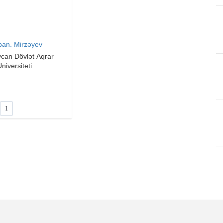
ban. Mirzəyev
can Dövlət Aqrar
niversiteti
1