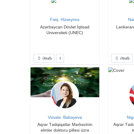
Faiq. Hüseynov
Nat
Azərbaycan Dövlət İqtisad
Lənkəran 
Universiteti (UNEC)
Ətraflı
1
Ətraflı
Vüsalə. Babayeva
Nig
Aqrar Tədqiqatlar Mərkəzinin
Aqrar Tədq
elmlər doktoru pilləsi üzrə