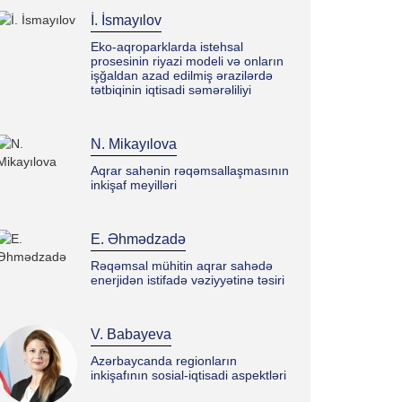
İ. İsmayılov
Eko-aqroparklarda istehsal
prosesinin riyazi modeli və onların
işğaldan azad edilmiş ərazilərdə
tətbiqinin iqtisadi səmərəliliyi
N. Mikayılova
Aqrar sahənin rəqəmsallaşmasının
inkişaf meyilləri
E. Əhmədzadə
Rəqəmsal mühitin aqrar sahədə
enerjidən istifadə vəziyyətinə təsiri
V. Babayeva
Azərbaycanda regionların
inkişafının sosial-iqtisadi aspektləri