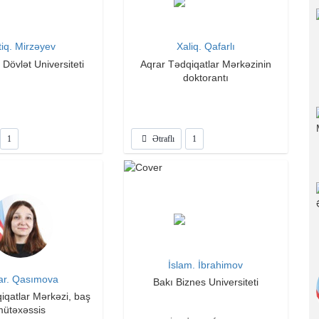
iq. Mirzəyev
Xaliq. Qafarlı
Dövlət Universiteti
Aqrar Tədqiqatlar Mərkəzinin
doktorantı
1
Ətraflı
1
İslam. İbrahimov
ar. Qasımova
Bakı Biznes Universiteti
iqatlar Mərkəzi, baş
mütəxəssis