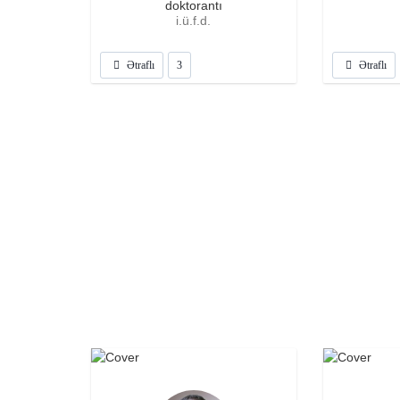
doktorantı
i.ü.f.d.
Ətraflı
3
Ətraflı