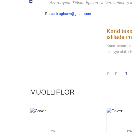
Azərbaycan Dövlət İqtisad Universitetinin (U
samir.aghaev@gmail.com
Kənd təsər
istifadə i
Kənd təsərrüfat
maliyyə alətlər
MÜƏLLİFLƏR