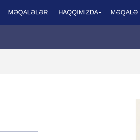
MƏQALƏLƏR
HAQQIMIZDA
MƏQALƏ