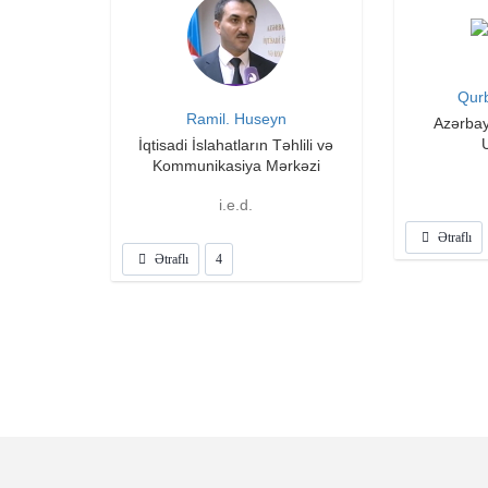
Qur
Ramil. Huseyn
Azərbay
U
İqtisadi İslahatların Təhlili və
Kommunikasiya Mərkəzi
i.e.d.
Ətraflı
Ətraflı
4