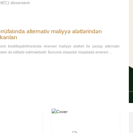
NEC) dissertantı
rüfatında alternativ maliyyə alətlərindən
mkanları
ının kreditləşdirilməsində ənənəvi maliyyə alətləri ilə yanaşı alternativ
indən də istifadə edilməkdədir. Bununla əlaqədar məqalədə ənənəvi ...