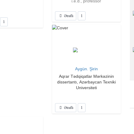
i.e.d., professor
Ətraflı
1
1
Aygün. Şirin
Aqrar Tədqiqatlar Mərkəzinin
dissertantı, Azərbaycan Texniki
Universiteti
Ətraflı
1