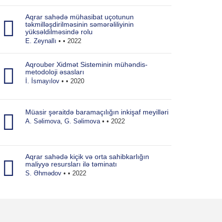
Aqrar sahədə mühasibat uçotunun
təkmilləşdirilməsinin səmərəliliyinin
yüksəldilməsində rolu
E. Zeynallı
• • 2022
Aqrouber Xidmət Sisteminin mühəndis-
metodoloji əsasları
İ. İsmayılov
• • 2020
Müasir şəraitdə baramaçılığın inkişaf meyilləri
A. Səlimova
,
G. Səlimova
• • 2022
Aqrar sahədə kiçik və orta sahibkarlığın
maliyyə resursları ilə təminatı
S. Əhmədov
• • 2022