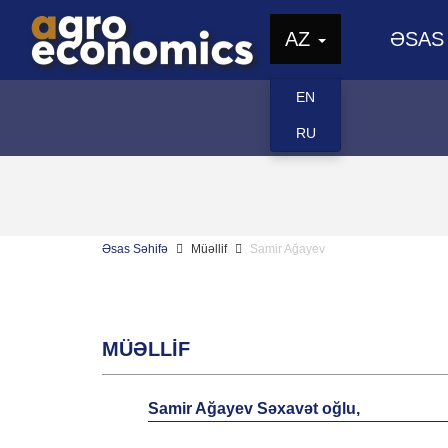
AZ
ƏSAS
EN
RU
Əsas Səhifə
Müəllif
Samir Ağayev
MÜƏLLIF
Samir Ağayev Səxavət oğlu,