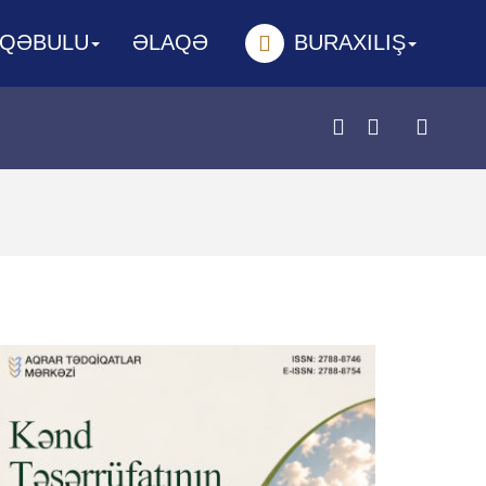
 QƏBULU
ƏLAQƏ
BURAXILIŞ
Prev
Next