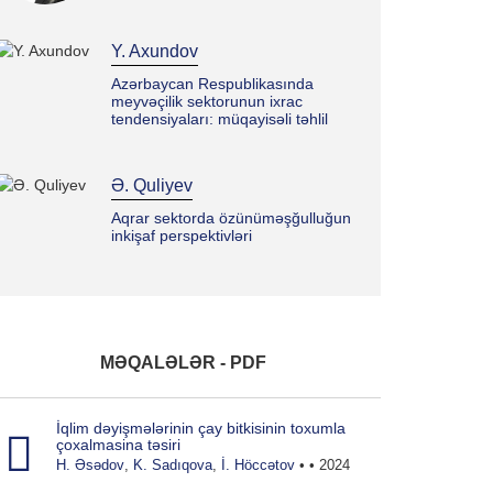
Y. Axundov
Azərbaycan Respublikasında
meyvəçilik sektorunun ixrac
tendensiyaları: müqayisəli təhlil
Ə. Quliyev
Aqrar sektorda özünüməşğulluğun
inkişaf perspektivləri
V. Abbasov
Qi̇da sənayesi̇ sahələri̇ni̇n i̇nki̇şaf
pri̇ori̇tetləri̇
MƏQALƏLƏR - PDF
Q. Şərifov
İqlim dəyişmələrinin çay bitkisinin toxumla
çoxalmasina təsiri
Kənd təsərrüfatında ri̇skləri̇n
H. Əsədov
,
K. Sadıqova
,
İ. Höccətov
• • 2024
qi̇ymətləndi̇ri̇lməsi̇ni̇n metodoloji̇
əsaslari