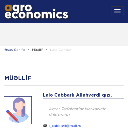
MEN
Əsas Səhifə
Müəllif
Lalə Cabbarlı
MÜƏLLIF
Lalə Cabbarlı Allahverdi qızı,
Aqrar Tədqiqatlar Mərkəzinin
doktorantı
l_cabbarli@mail.ru