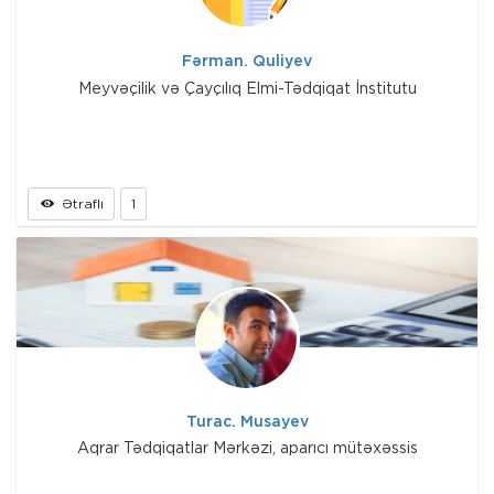
Fərman. Quliyev
Meyvəçilik və Çayçılıq Elmi-Tədqiqat İnstitutu
Ətraflı
1
Turac. Musayev
Aqrar Tədqiqatlar Mərkəzi, aparıcı mütəxəssis