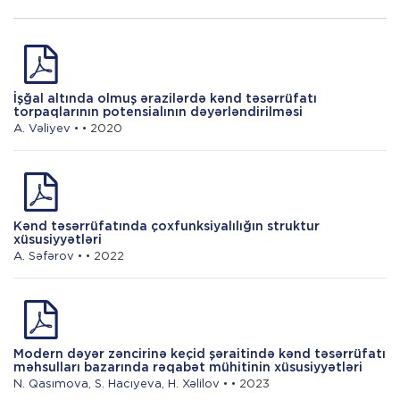
məhsuldarlığına təsirinin
qiymətləndirilməsi: monitorinq və
uyğunlaşmaya uzaqdan zondlama
yanaşması
İşğal altında olmuş ərazilərdə kənd təsərrüfatı
M. Hacıyev
torpaqlarının potensialının dəyərləndirilməsi
A. Vəliyev
• • 2020
Kənd təsərrüfatında dayanıqlı inkişafın
dəstəklənməsinin investisiya mexanizmləri
Kənd təsərrüfatında çoxfunksiyalılığın struktur
xüsusiyyətləri
A. Səfərov
• • 2022
Modern dəyər zəncirinə keçid şəraitində kənd təsərrüfatı
məhsulları bazarında rəqabət mühitinin xüsusiyyətləri
N. Qasımova
,
S. Hacıyeva
,
H. Xəlilov
• • 2023