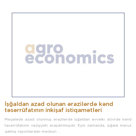
İşğaldan azad olunan ərazilərdə kənd
təsərrüfatının inkişaf istiqamətləri
Məqalədə azad olunmuş ərazilərdə işğaldan əvvəlki dövrdə kənd
təsərrüfatının vəziyyəti araşdırılmışdır. Eyni zamanda, işğala məruz
qalmış rayonlardan məcburi ...