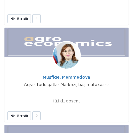
Ətraflı
4
Müşfiqə. Məmmədova
Aqrar Tədqiqatlar Mərkəzi, baş mütəxəssis
i.ü.f.d., dosent
Ətraflı
2