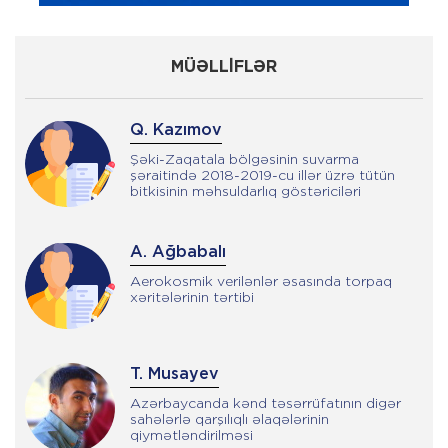
MÜƏLLİFLƏR
Q. Kazımov
Şəki-Zaqatala bölgəsinin suvarma
şəraitində 2018-2019-cu illər üzrə tütün
bitkisinin məhsuldarlıq göstəriciləri
A. Ağbabalı
Aerokosmik verilənlər əsasında torpaq
xəritələrinin tərtibi
T. Musayev
Azərbaycanda kənd təsərrüfatının digər
sahələrlə qarşılıqlı əlaqələrinin
qiymətləndirilməsi