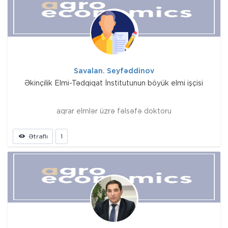
Savalan. Seyfəddinov
Əkinçilik Elmi-Tədqiqat İnstitutunun böyük elmi işçisi
aqrar elmlər üzrə fəlsəfə doktoru
Ətraflı
1