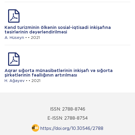
Kənd turizminin ölkənin sosial-iqtisadi inkişafına
təsirlərinin dəyərləndirilməsi
A. Hüseyn
• • 2021
Aqrar sığorta münasibətlərinin inkişafı və sığorta
şirkətlərinin fəallığının artırılması
H. Ağayev
• • 2021
ISSN: 2788-8746
E-ISSN: 2788-8754
https://doi.org/10.30546/2788