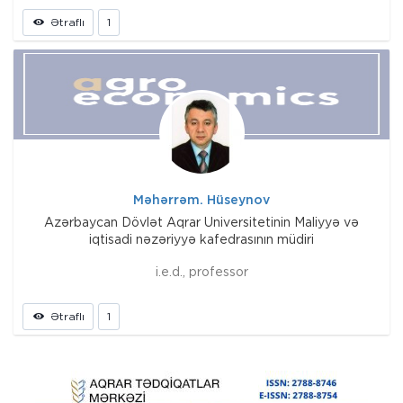
Ətraflı
1
Məhərrəm. Hüseynov
Azərbaycan Dövlət Aqrar Universitetinin Maliyyə və
iqtisadi nəzəriyyə kafedrasının müdiri
i.e.d., professor
Ətraflı
1
Prev
Next