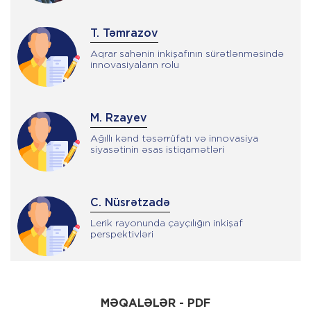
T. Təmrazov
Aqrar sahənin inkişafının sürətlənməsində
innovasiyaların rolu
M. Rzayev
Ağıllı kənd təsərrüfatı və innovasiya
siyasətinin əsas istiqamətləri
C. Nüsrətzadə
Lerik rayonunda çayçılığın inkişaf
perspektivləri
K. Məmmədova
MƏQALƏLƏR - PDF
Quraqlığın kənd təsərrüfatı