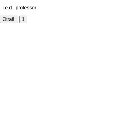
i.e.d., professor
Ətraflı
1