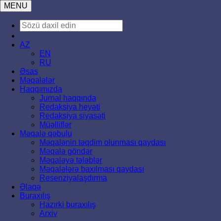
MENU
AZ
EN
RU
Əsas
Məqalələr
Haqqımızda
Jurnal haqqında
Redaksiya heyəti
Redaksiya siyasəti
Müəlliflər
Məqalə qəbulu
Məqalənin təqdim olunması qaydası
Məqalə göndər
Məqaləyə tələblər
Məqalələrə baxılması qaydası
Resenziyalaşdırma
Əlaqə
Buraxılış
Hazırki buraxılış
Arxiv