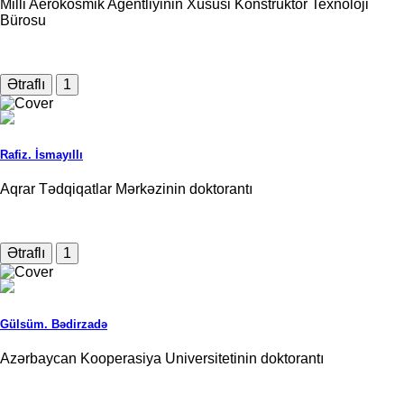
Milli Aerokosmik Agentliyinin Xüsusi Konstruktor Texnoloji
Bürosu
Ətraflı
1
Rafiz. İsmayıllı
Aqrar Tədqiqatlar Mərkəzinin doktorantı
Ətraflı
1
Gülsüm. Bədirzadə
Azərbaycan Kooperasiya Universitetinin doktorantı