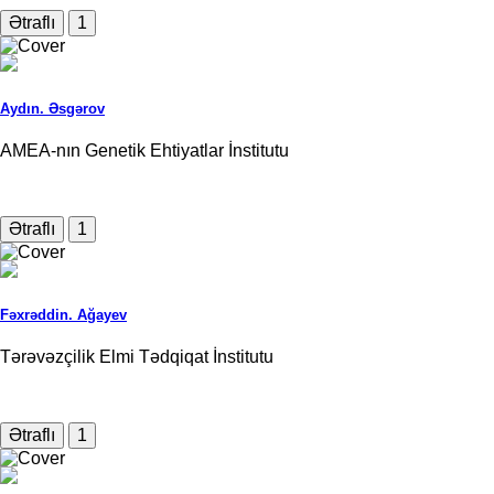
Ətraflı
1
Aydın. Əsgərov
AMEA-nın Genetik Ehtiyatlar İnstitutu
Ətraflı
1
Fəxrəddin. Ağayev
Tərəvəzçilik Elmi Tədqiqat İnstitutu
Ətraflı
1