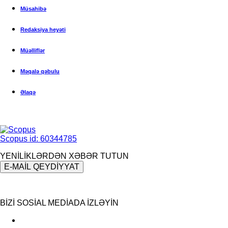
Müsahibə
Redaksiya heyəti
Müəlliflər
Məqalə qəbulu
Əlaqə
Scopus id: 60344785
YENİLİKLƏRDƏN XƏBƏR TUTUN
E-MAİL QEYDİYYAT
BİZİ SOSİAL MEDİADA İZLƏYİN