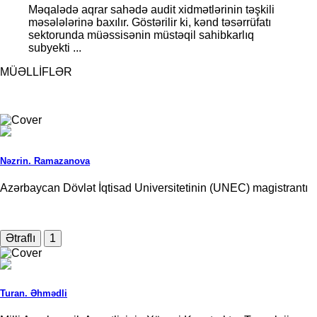
Məqalədə aqrar sahədə audit xidmətlərinin təşkili
məsələlərinə baxılır. Göstərilir ki, kənd təsərrüfatı
sektorunda müəssisənin müstəqil sahibkarlıq
subyekti ...
MÜƏLLİFLƏR
Nəzrin. Ramazanova
Azərbaycan Dövlət İqtisad Universitetinin (UNEC) magistrantı
Ətraflı
1
Turan. Əhmədli