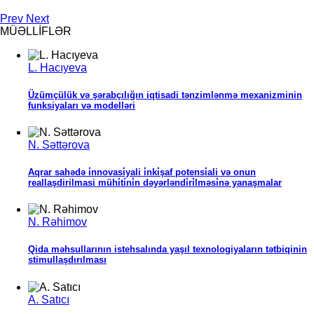
Prev
Next
MÜƏLLİFLƏR
L. Hacıyeva
Üzümçülük və şərabçılığın iqtisadi tənzimlənmə mexanizminin
funksiyaları və modelləri
N. Səttərova
Aqrar sahədə i̇nnovasi̇yali i̇nki̇şaf potensi̇ali və onun
reallaşdirilmasi mühi̇ti̇ni̇n dəyərləndi̇ri̇lməsi̇nə yanaşmalar
N. Rəhimov
Qida məhsullarının istehsalında yaşıl texnologiyaların tətbiqinin
stimullaşdırılması
A. Satıcı