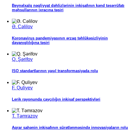
Beynəlxalq nəqliyyat dəhlizlərinin inkişafının kənd təsərrüfatı
məhsullarının ixracına təsiri
Ə. Cəlilov
Koronavirus pandemiyasının ərzaq təhlükəsizliyinin
dayanıqlılığına təsiri
Q. Şərifov
ISO standartlarının yaşıl transformasiyada rolu
F. Quliyev
Lerik rayonunda çayçılığın inkişaf perspektivləri
T. Təmrazov
Aqrar sahənin inkişafının sürətlənməsində innovasiyaların rolu