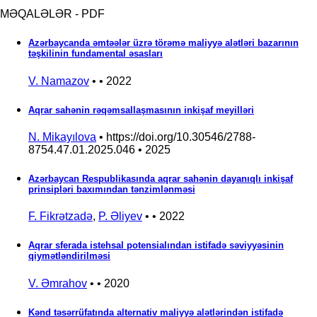
MƏQALƏLƏR - PDF
Azərbaycanda əmtəələr üzrə törəmə maliyyə alətləri bazarının
təşkilinin fundamental əsasları
V. Namazov
• • 2022
Aqrar sahənin rəqəmsallaşmasının inkişaf meyilləri
N. Mikayılova
• https://doi.org/10.30546/2788-
8754.47.01.2025.046 • 2025
Azərbaycan Respublikasında aqrar sahənin dayanıqlı inkişaf
prinsipləri baxımından tənzimlənməsi
F. Fikrətzadə
,
P. Əliyev
• • 2022
Aqrar sferada istehsal potensialından istifadə səviyyəsinin
qiymətləndirilməsi
V. Əmrahov
• • 2020
Kənd təsərrüfatında alternativ maliyyə alətlərindən istifadə