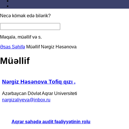
Necə kömək edə bilərik?
Məqalə, müəllif və s.
Əsas Səhifə
Müəllif
Nərgiz Həsənova
Müəllif
Nərgiz Həsənova Tofiq qızı ,
Azərbaycan Dövlət Aqrar Universiteti
nargizaliyeva@inbox.ru
Aqrar sahədə audit fəaliyyətinin rolu