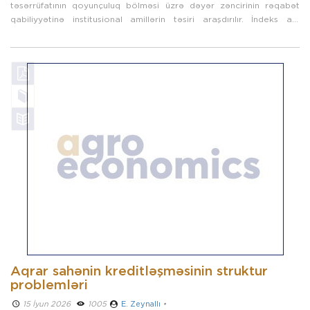
təsərrüfatının qoyunçuluq bölməsi üzrə dəyər zəncirinin rəqabət
qabiliyyətinə institusional amillərin təsiri araşdırılır. İndeks altı
indikator - ...
Aqrar sahənin kreditləşməsinin struktur
problemləri
15 İyun 2026 ­
1005
E. Zeynallı
•