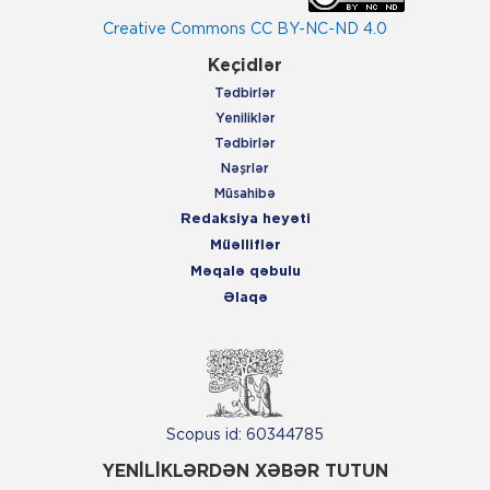
Creative Commons CC BY-NC-ND 4.0
Keçidlər
Tədbirlər
Yeniliklər
Tədbirlər
Nəşrlər
Müsahibə
Redaksiya heyəti
Müəlliflər
Məqalə qəbulu
Əlaqə
Scopus id: 60344785
YENİLİKLƏRDƏN XƏBƏR TUTUN