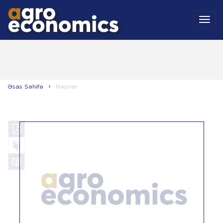
MEN
Əsas Səhifə
Nəşrlər