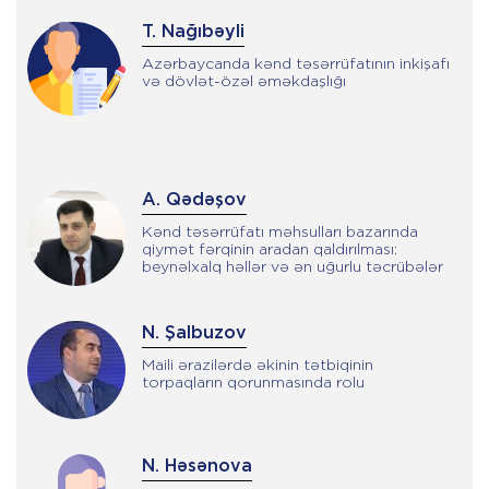
T. Nağıbəyli
Azərbaycanda kənd təsərrüfatının inkişafı
və dövlət-özəl əməkdaşlığı
A. Qədəşov
Kənd təsərrüfatı məhsulları bazarında
qiymət fərqinin aradan qaldırılması:
beynəlxalq həllər və ən uğurlu təcrübələr
N. Şalbuzov
Maili ərazilərdə əkinin tətbiqinin
torpaqların qorunmasında rolu
N. Həsənova