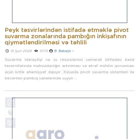
Peyk təsvirlərindən istifadə etməklə pivot
suvarma zonalarında pambığın inkişafının
qiymətləndirilməsi və təhlili
15 İyun 2026 ­
1070
B. Babaşlı
•
Suvarma idarəçiliyi və su resurslarının səmərəli istifadəsi kənd
təsərrüfatında məhsuldarlığın artırılması və ətraf mühitin qorunması
üçün kritik əhəmiyyət daşıyır. Xüsusilə pivot suvarma sistemləri ilə
becərilən pambıq sahələrində suyun ...