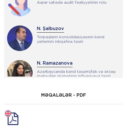
Aqrar sahədə audit fəaliyyətinin rolu
N. Şalbuzov
Torpaqların konsolidasiyasının kənd
yerlərinin inkişafına təsiri
N. Ramazanova
Azərbaycanda kənd təsərrüfatı və ərzaq
məhsulları qiymətinin inflyasiyaya təsiri
MƏQALƏLƏR - PDF
X. Qafarlı
Aqrar sahədə indeksli sığorta: dünya
təcrübəsinə və Azərbaycanda tətbiq
imkanlarına baxış