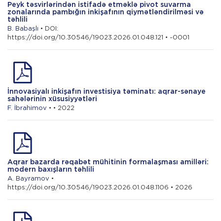
Peyk təsvirlərindən istifadə etməklə pivot suvarma
zonalarında pambığın inkişafının qiymətləndirilməsi və
təhlili
B. Babaşlı
• DOI:
https://doi.org/10.30546/19023.2026.01.048.121 • -0001
İnnovasiyalı inkişafın investisiya təminatı: aqrar-sənaye
sahələrinin xüsusiyyətləri
F. İbrahimov
• • 2022
Aqrar bazarda rəqabət mühitinin formalaşması amilləri:
modern baxışların təhlili
A. Bayramov
•
https://doi.org/10.30546/19023.2026.01.048.1106 • 2026