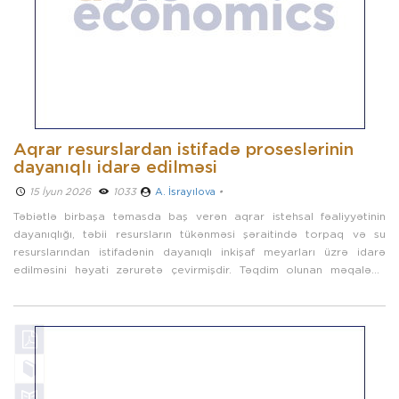
Aqrar resurslardan istifadə proseslərinin
dayanıqlı idarə edilməsi
15 İyun 2026 ­
1033
A. İsrayılova
•
Təbiətlə birbaşa təmasda baş verən aqrar istehsal fəaliyyətinin
dayanıqlığı, təbii resursların tükənməsi şəraitində torpaq və su
resurslarından istifadənin dayanıqlı inkişaf meyarları üzrə idarə
edilməsini həyati zərurətə çevirmişdir. Təqdim olunan məqalədə
kənd ...