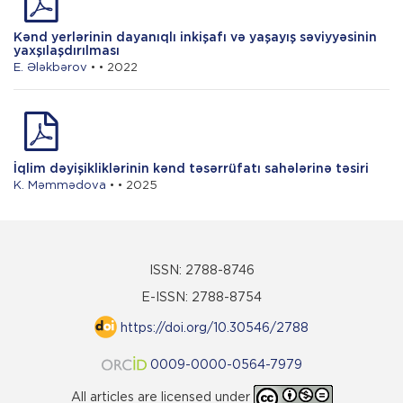
Kənd yerlərinin dayanıqlı inkişafı və yaşayış səviyyəsinin
yaxşılaşdırılması
E. Ələkbərov
• • 2022
İqlim dəyişikliklərinin kənd təsərrüfatı sahələrinə təsiri
K. Məmmədova
• • 2025
ISSN: 2788-8746
E-ISSN: 2788-8754
https://doi.org/10.30546/2788
0009-0000-0564-7979
All articles are licensed under