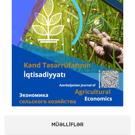
MÜƏLLİFLƏR