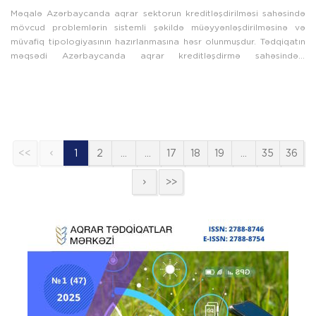
Məqalə Azərbaycanda aqrar sektorun kreditləşdirilməsi sahəsində
mövcud problemlərin sistemli şəkildə müəyyənləşdirilməsinə və
müvafiq tipologiyasının hazırlanmasına həsr olunmuşdur. Tədqiqatın
məqsədi Azərbaycanda aqrar kreditləşdirmə sahəsindəki
problemlərin ...
<<
1
2
…
…
17
18
19
…
35
36
>>
Prev
Next