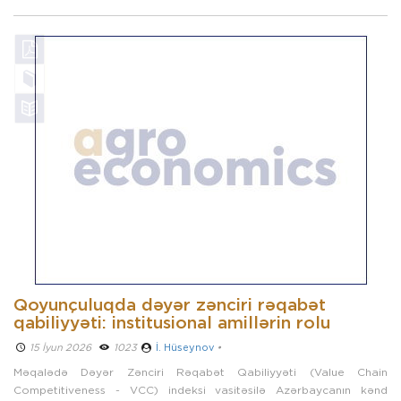
Qoyunçuluqda dəyər zənciri rəqabət
qabiliyyəti: institusional amillərin rolu
15 İyun 2026 ­
1023
İ. Hüseynov
•
Məqalədə Dəyər Zənciri Rəqabət Qabiliyyəti (Value Chain
Competitiveness - VCC) indeksi vasitəsilə Azərbaycanın kənd